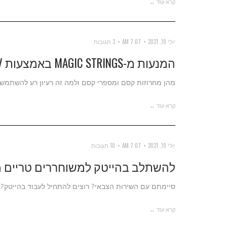
קרא עוד ←
יולי 19, 2021
7:07 AM
3 תגובות
המנעות מ-MAGIC STRINGS באמצעות ENV.
מהן מחרוזות קסם ומספרי קסם ולמה זה רעיון רע להשתמש 
קרא עוד ←
יולי 19, 2021
7:07 AM
10 תגובות
להשתלב בהייטק למשוחררים טריים 
סיימתם עם השירות הצבאי? רוצים להתחיל לעבוד בהייטק? 
קרא עוד ←