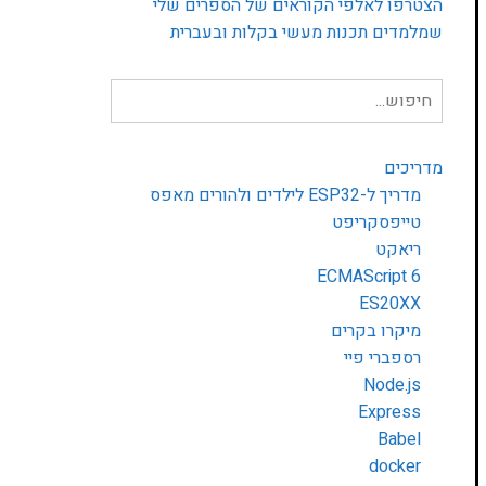
הצטרפו לאלפי הקוראים של הספרים שלי
שמלמדים תכנות מעשי בקלות ובעברית
חיפוש
עבור:
מדריכים
מדריך ל-ESP32 לילדים ולהורים מאפס
טייפסקריפט
ריאקט
ECMAScript 6
ES20XX
מיקרו בקרים
רספברי פיי
Node.js
Express
Babel
docker