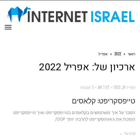
תפר
ראשי
»
2022
»
אפריל
ארכיון של:
אפריל 2022
אפריל 24, 2022
7:07 AM
3 תגובות
טייפסקריפט: קלאסים
הסבר על איך משתמשים בקלאסים בטייפסקריפט ואיך טייפסקריפט
הופכת את ג'אווהסקריפט להרבה יותר OOP/
קרא עוד ←