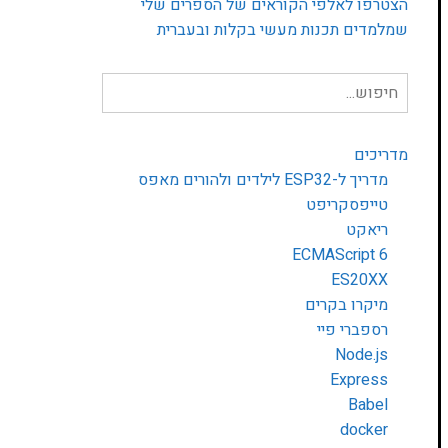
הצטרפו לאלפי הקוראים של הספרים שלי
שמלמדים תכנות מעשי בקלות ובעברית
חיפוש
עבור:
מדריכים
מדריך ל-ESP32 לילדים ולהורים מאפס
טייפסקריפט
ריאקט
ECMAScript 6
ES20XX
מיקרו בקרים
רספברי פיי
Node.js
Express
Babel
docker