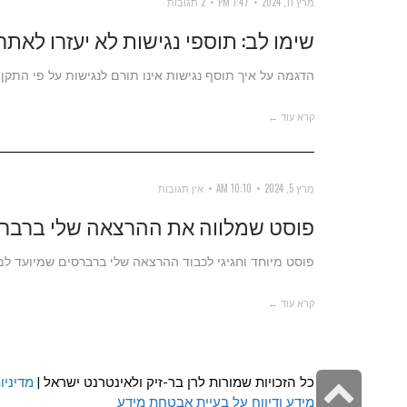
מרץ 11, 2024
1:47 PM
2 תגובות
שימו לב: תוספי נגישות לא יעזרו לאת
הדגמה על איך תוסף נגישות אינו תורם לנגישות על פי התקן 
קרא עוד ←
מרץ 5, 2024
10:10 AM
אין תגובות
פוסט שמלווה את ההרצאה שלי ברברסים 2024 – איך לומדים יותר ע
פוסט מיוחד וחגיגי לכבוד ההרצאה שלי ברברסים שמיועד למ
קרא עוד ←
גלילה
כל הזכויות שמורות לרן בר-זיק ולאינטרנט ישראל |
מדיניו
מידע ודיווח על בעיית אבטחת מידע