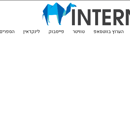
הערוץ בווטסאפ
טוויטר
פייסבוק
לינקדאין
הספרים 