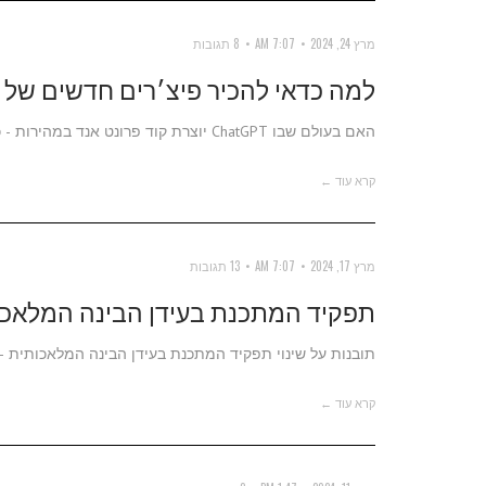
מרץ 24, 2024
7:07 AM
8 תגובות
למה כדאי להכיר פיצ׳רים חדשים של CSS
האם בעולם שבו ChatGPT יוצרת קוד פרונט אנד במהירות - כדאי בכלל ללמוד ולהכיר CSS?
קרא עוד ←
מרץ 17, 2024
7:07 AM
13 תגובות
תפקיד המתכנת בעידן הבינה המלאכו
תובנות על שינוי תפקיד המתכנת בעידן הבינה המלאכותית -
קרא עוד ←