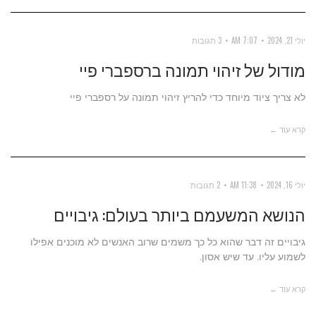
יולי 21, 2024
7:07 AM
3 תגובות
מודול של זיהוי תמונה ברספברי פיי
לא צריך ציוד מיוחד כדי להריץ זיהוי תמונה על רספברי פיי
קרא עוד ←
יולי 16, 2024
11:38 AM
2 תגובות
הנושא המשעמם ביותר בעולם: גיבויים
גיבויים זה דבר שהוא כל כך משמים שרוב האנשים לא מוכנים אפילו
לשמוע עליו. עד שיש אסון.
קרא עוד ←