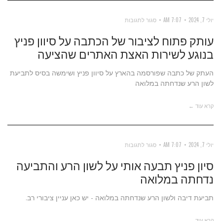
על
יולי 7, 2024
7:07 AM
סגור לתגובות
עותק
עותק פתוח לציבור של הכתבה על סיוון פניץ
פתוח
בנוגע לשירות האצת האתרים שהציעה
לציבור
העתק של כתבה שפורסמה בהארץ על סיוון פניץ ושימשה בסיס לתביעת
של
לשון הרע שנדחתה במלואה
הכתבה
על
קרא עוד ←
סיוון
פניץ
בנוגע
על
יולי 7, 2024
7:07 AM
סגור לתגובות
לשירות
סיון
סיון פניץ תבעה אותי על לשון הרע והתביעה
האצת
פניץ
נדחתה במלואה
האתרים
תבעה
תביעת דיבה ולשון הרע שנדחתה במלואה - יש כאן עניין ציבורי רב.
שהציעה
אותי
על
קרא עוד ←