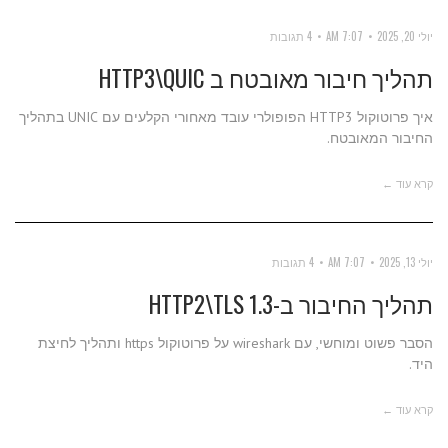
יולי 20, 2025
7:07 AM
4 תגובות
תהליך חיבור מאובטח ב HTTP3\QUIC
איך פרוטוקול HTTP3 הפופולרי עובד מאחורי הקלעים עם UNIC בתהליך
החיבור המאובטח.
קרא עוד ←
יולי 13, 2025
7:07 AM
4 תגובות
תהליך החיבור ב-HTTP2\TLS 1.3
הסבר פשוט ומוחשי, עם wireshark על פרוטוקול https ותהליך לחיצת
היד.
קרא עוד ←