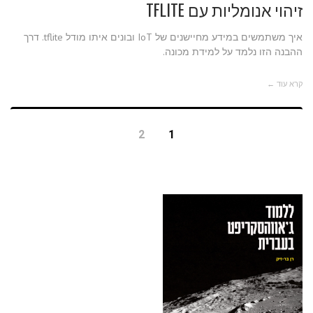
זיהוי אנומליות עם TFLITE
איך משתמשים במידע מחיישנים של IoT ובונים איתו מודל tflite. דרך
ההבנה הזו נלמד על למידת מכונה.
קרא עוד ←
2
1