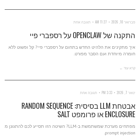
פברואר 10, 2026
11:27 AM
תגובה אחת
התקנה של OPENCLAW על רספברי פיי
איך מתקינים את הלהיט החדש בתחום על רספברי פיי? קל ופשוט ללא
חומרה מיוחדת ועם הסבר מפורט.
קרא עוד ←
ינואר 7, 2026
3:33 PM
תגובה אחת
אבטחת LLM בסיסית: RANDOM SEQUENCE
ENCLOSURE או פרומפט SALT
מפתחים מערכת שמשתמשת ב-LLM? השיטה הזו תסייע לכם להתגונן מ
prompt injection.