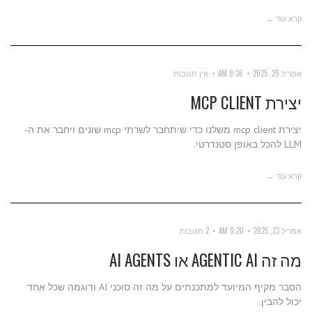
קרא עוד ←
אפריל 29, 2025
9:36 AM
אין תגובות
יצירת MCP CLIENT
יצירת mcp client משלנו כדי שיתחבר לשרתי mcp שונים ויחבר את ה-
LLM להכל באופן סטנדרטי.
קרא עוד ←
אפריל 23, 2025
9:20 AM
2 תגובות
מה זה AGENTIC AI או AI AGENTS
הסבר מקיף המיועד למתכנתים על מה זה סוכני AI ודוגמה שכל אחד
יכול להבין.