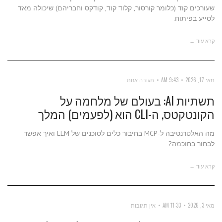
שעורכים קוד (כלומר קורסור, קלוד קוד, קודקס וחבריהם) שיכולה מאד
לסייע בפיתוח.
קרא עוד ←
מאי 17, 2026
9:43 AM
תגובה אחת
תשתיות AI: בעולם של מלחמה על
הקונטקטס, ה-CLI הוא (לפעמים) המלך
מה האלטרנטיבה ל-MCP בחיבור כלים לסוכנים של LLM ואיך אפשר
לבחור בחוכמה?
קרא עוד ←
מאי 3, 2026
11:33 AM
אין תגובות