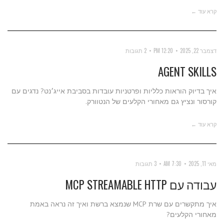
קרא עוד ←
דצמבר 22, 2025
12:20 PM
2 תגובות
AGENT SKILLS
איך בדיוק הוראות כלליות ופרטניות עובדות בסביבת אייג׳נט? נדגים עם
קורסור ונציץ גם מאחורי הקלעים של הנטוורק.
קרא עוד ←
מאי 11, 2025
7:30 AM
3 תגובות
עבודה עם MCP STREAMABLE HTTP
איך מתקשרים עם שרת MCP שנמצא ברשת ואיך זה נראה באמת
מאחורי הקלעים?