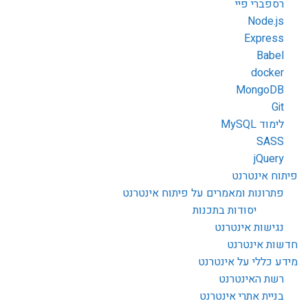
רספברי פיי
Node.js
Express
Babel
docker
MongoDB
Git
לימוד MySQL
SASS
jQuery
פיתוח אינטרנט
פתרונות ומאמרים על פיתוח אינטרנט
יסודות בתכנות
נגישות אינטרנט
חדשות אינטרנט
מידע כללי על אינטרנט
רשת האינטרנט
בניית אתרי אינטרנט