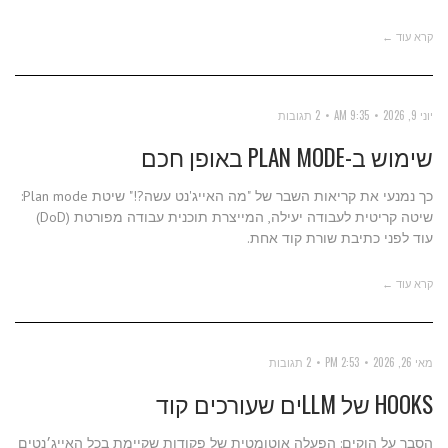
קרא עוד ←
יוני 9, 2026
9:35 AM
2 תגובות
שימוש ב-PLAN MODE באופן חכם
כך נמנעי את קריאות השבר של "מה האייג'נט עשה?!" שיטת Plan mode:
שיטה קריטית לעבודה יעילה, המייצרת תוכנית עבודה מפורטת (DoD)
עוד לפני כתיבת שורת קוד אחת.
קרא עוד ←
מאי 26, 2026
2:53 PM
2 תגובות
HOOKS של LLMים שעורכים קוד
הסבר על הוקים: הפעלה אוטומטית של פקודות שקיימת בכל האייג׳נטים