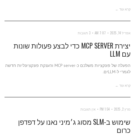
קרא עוד ←
אפריל 14, 2025
7:07 AM
3 תגובות
יצירת MCP SERVER כדי לבצע פעולות שונות
עם LLM
הפעלה של פונקציות משלכם כ-MCP server והענקת פונקציונליות חדשה
לגמרי ל-LLMים.
קרא עוד ←
מרץ 2, 2025
1:54 PM
אין תגובות
שימוש ב-SLM מסוג ג׳מיני נאנו על דפדפן
כרום