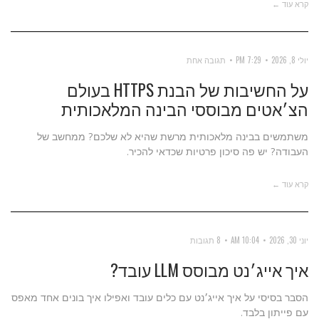
קרא עוד ←
יולי 8, 2026
7:29 PM
תגובה אחת
על החשיבות של הבנת HTTPS בעולם
הצ׳אטים מבוססי הבינה המלאכותית
משתמשים בבינה מלאכותית מרשת שהיא לא שלכם? ממחשב של
העבודה? יש פה סיכון פרטיות שכדאי להכיר.
קרא עוד ←
יוני 30, 2026
10:04 AM
8 תגובות
איך אייג׳נט מבוסס LLM עובד?
הסבר בסיסי על איך אייג׳נט עם כלים עובד ואפילו איך בונים אחד מאפס
עם פייתון בלבד.