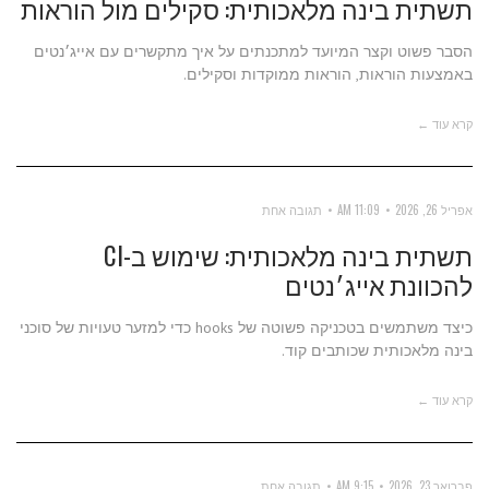
תשתית בינה מלאכותית: סקילים מול הוראות
הסבר פשוט וקצר המיועד למתכנתים על איך מתקשרים עם אייג׳נטים
באמצעות הוראות, הוראות ממוקדות וסקילים.
קרא עוד ←
אפריל 26, 2026
11:09 AM
תגובה אחת
תשתית בינה מלאכותית: שימוש ב-CI
להכוונת אייג׳נטים
כיצד משתמשים בטכניקה פשוטה של hooks כדי למזער טעויות של סוכני
בינה מלאכותית שכותבים קוד.
קרא עוד ←
פברואר 23, 2026
9:15 AM
תגובה אחת