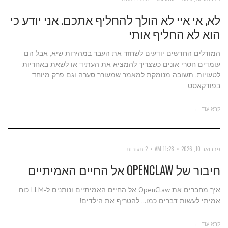
לא, אי איי לא הולך להחליף אתכם. אני יודע כי
הוא לא החליף אותי
המודלים החדשים יודעים לשחזר את העבר במהירות שיא, אבל הם
עומדים חסרי אונים כשצריך להמציא את העתיד או לשאת באחריות
לטעויות. תשובה מנומקת למאמר שמעורר סערה וגם פרק מיוחד
בפודקאסט
קרא עוד ←
פברואר 10, 2026
11:28 AM
2 תגובות
חיבור של OPENCLAW אל החיים האמיתיים
איך מחברים את OpenClaw אל החיים האמיתיים ונותנים ל-LLM כוח
אמיתי לעשות דברים כמו... להטריף את הילדים!
קרא עוד ←