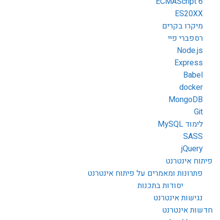
ECMAScript 6
ES20XX
מיקרו בקרים
רספברי פיי
Node.js
Express
Babel
docker
MongoDB
Git
לימוד MySQL
SASS
jQuery
פיתוח אינטרנט
פתרונות ומאמרים על פיתוח אינטרנט
יסודות בתכנות
נגישות אינטרנט
חדשות אינטרנט