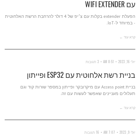
עם WIFI EXTENDER
הפעלת extender בקלות עם צ׳יפ של 4 דולר להרחבת הרשת האלחוטית
- במיוחד ל-IoT.
קרא עוד ←
יולי 16, 2023
8:51 AM
3 תגובות
בניית רשת אלחוטית עם ESP32 ופייתון
בניית Access point עם מיקרובקר ופייתון במספר שורות קוד וגם
תעלולים מעניינים שאפשר לעשות עם זה.
קרא עוד ←
יולי 9, 2023
7:07 AM
16 תגובות