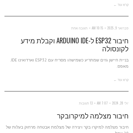
קרא עוד ←
פברואר 9, 2025
10:15 AM
תגובה אחת
חיבור ESP32 ל-ARDUINO IDE וקבלת מידע
לקונסולה
בניית חיישן גזים שמתריע כשמישהו מסריח עם ESP32 וארדואינו IDE.
מאפס.
קרא עוד ←
יולי 28, 2024
7:07 AM
13 תגובות
חיבור מצלמה למיקרובקר
חיבור מצלמה למיקרו בקר ויצירה של מצלמת אבטחה מרחוק בעלות של