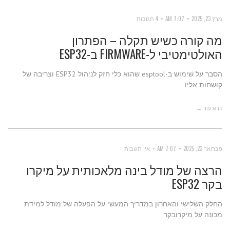
מרץ 23, 2025
7:07 AM
4 תגובות
מה קורה כשיש תקלה – הפתרון
האולטימטיבי ל-FIRMWARE ב-ESP32
הסבר על שימוש ב-esptool שהוא כלי חזק לניהול ESP32 וצריבה של
קושחות אליו
קרא עוד ←
פברואר 23, 2025
7:07 AM
אין תגובות
הרצה של מודל בינה מלאכותית על מיקרו
בקר ESP32
החלק השלישי והאחרון במדריך המעשי על הפעלה של מודל למידת
מכונה על מיקרובקר.