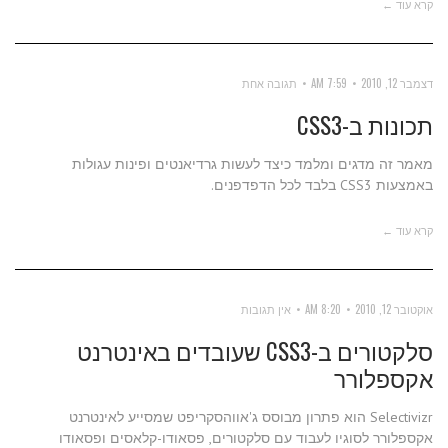
קרא עוד ←
דצמבר 12, 2010
7:59 AM
תגובה אחת
תכונות ב-CSS3
מאמר זה מדגים ומלמד כיצד לעשות גרדיאנטים ופינות עגולות
באמצעות CSS3 בלבד לכל הדפדפנים.
קרא עוד ←
אוקטובר 12, 2010
8:20 AM
אין תגובות
סלקטורים ב-CSS3 שעובדים באינטרנט
אקספלורר
Selectivizr הוא פתרון מבוסס ג'אווהסקריפט שמסייע לאינטרנט
אקספלורר לסוגיו לעבוד עם סלקטורים, פסאודו-קלאסים ופסאודו