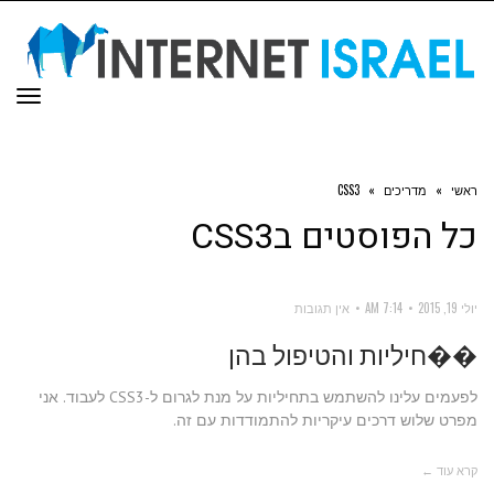
תפר
ראשי
»
מדריכים
»
CSS3
כל הפוסטים ב
CSS3
יולי 19, 2015
7:14 AM
אין תגובות
��חיליות והטיפול בהן
לפעמים עלינו להשתמש בתחיליות על מנת לגרום ל-CSS3 לעבוד. אני
מפרט שלוש דרכים עיקריות להתמודדות עם זה.
קרא עוד ←