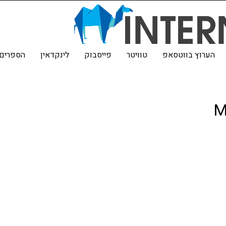
הערוץ בווטסאפ
טוויטר
פייסבוק
לינקדאין
הספרים 