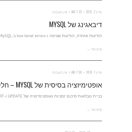
מרץ 2, 2010
7:33 AM
אין תגובות
דיבאגינג של MYSQL
הודעות אזהרה, הודעות שגיאה ו-low level errors ב-MySQL.
קרא עוד ←
מרץ 1, 2010
7:50 AM
אין תגובות
אופטימיזציה בסיסית של MYSQL – חלק ב'
בניית טבלאות סיכום זמניות ואופטימיזציה של UPDATE ו-INSERT ב-MySQL
קרא עוד ←