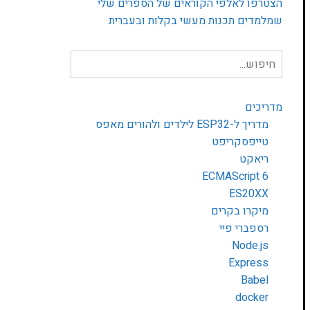
הצטרפו לאלפי הקוראים של הספרים שלי
שמלמדים תכנות מעשי בקלות ובעברית
חיפוש
עבור:
מדריכים
מדריך ל-ESP32 לילדים ולהורים מאפס
טייפסקריפט
ריאקט
ECMAScript 6
ES20XX
מיקרו בקרים
רספברי פיי
Node.js
Express
Babel
docker