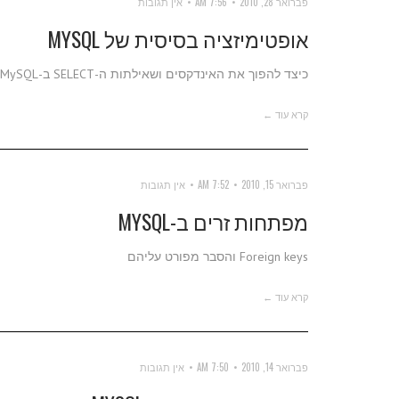
פברואר 28, 2010
7:56 AM
אין תגובות
אופטימיזציה בסיסית של MYSQL
כיצד להפוך את האינדקסים ושאילתות ה-SELECT ב-MySQL ליעילים יותר.
קרא עוד ←
פברואר 15, 2010
7:52 AM
אין תגובות
מפתחות זרים ב-MYSQL
Foreign keys והסבר מפורט עליהם
קרא עוד ←
פברואר 14, 2010
7:50 AM
אין תגובות