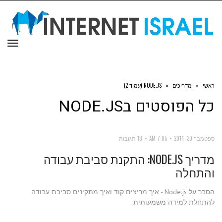
תפר
ראשי
»
מדריכים
»
NODE.JS (עמוד 2)
כל הפוסטים ב
NODE.JS
ספטמבר 30, 2014
7:05 AM
18 תגובות
מדריך NODE.JS: התקנת סביבת עבודה
והתחלה
הסבר על Node.js - איך מריצים קוד ואיך מתקינים סביבת עבודה
להתחלת למידה משמעותית