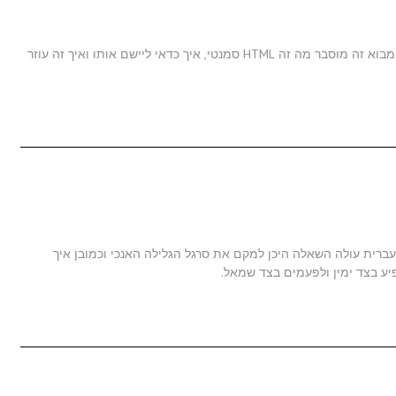
HTML סמנטי הוא כל כך פשוט ליישום, שזה מצחיק. במאמר מבוא זה מוסבר מה זה HTML סמנטי, איך כדאי ליישם אותו ואיך זה עוזר
עברית עולה השאלה היכן למקם את סרגל הגלילה האנכי וכמובן איך
ע בצד ימין ולפעמים בצד שמאל.