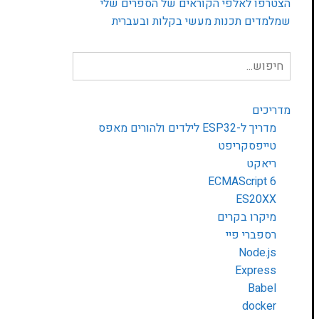
הצטרפו לאלפי הקוראים של הספרים שלי
שמלמדים תכנות מעשי בקלות ובעברית
חיפוש
עבור:
מדריכים
מדריך ל-ESP32 לילדים ולהורים מאפס
טייפסקריפט
ריאקט
ECMAScript 6
ES20XX
מיקרו בקרים
רספברי פיי
Node.js
Express
Babel
docker