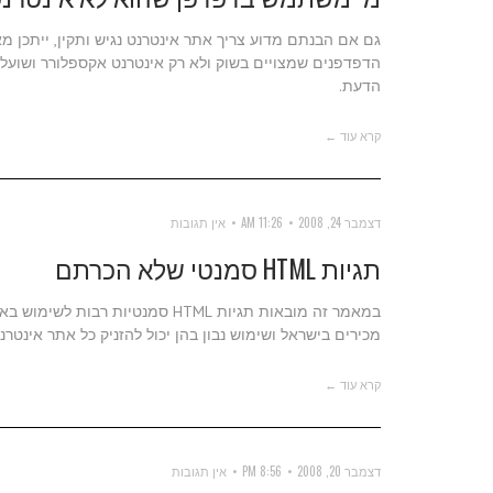
גם אם הבנתם מדוע צריך אתר אינטרנט נגיש ותקין, ייתכן
הדפדפנים שמצויים בשוק ולא רק אינטרנט אקספלורר ושוע
הדעת.
קרא עוד ←
דצמבר 24, 2008
11:26 AM
אין תגובות
תגיות HTML סמנטי שלא הכרתם
במאמר זה מובאות תגיות HTML סמנט
מכירים בישראל ושימוש נבון בהן יכול להזניק כל אתר אינטרנ
קרא עוד ←
דצמבר 20, 2008
8:56 PM
אין תגובות