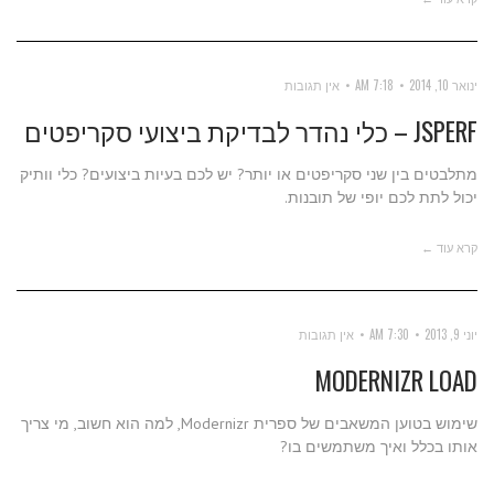
ינואר 10, 2014
7:18 AM
אין תגובות
JSPERF – כלי נהדר לבדיקת ביצועי סקריפטים
מתלבטים בין שני סקריפטים או יותר? יש לכם בעיות ביצועים? כלי וותיק
יכול לתת לכם יופי של תובנות.
קרא עוד ←
יוני 9, 2013
7:30 AM
אין תגובות
MODERNIZR LOAD
שימוש בטוען המשאבים של ספרית Modernizr, למה הוא חשוב, מי צריך
אותו בכלל ואיך משתמשים בו?