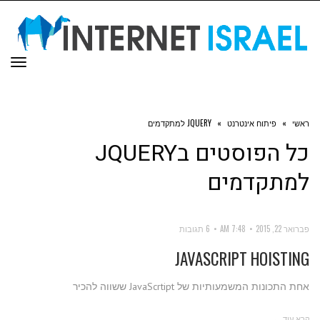
תפר
ראשי
»
פיתוח אינטרנט
»
JQUERY למתקדמים
כל הפוסטים ב
JQUERY
למתקדמים
פברואר 22, 2015
7:48 AM
6 תגובות
JAVASCRIPT HOISTING
אחת התכונות המשמעותיות של JavaScrtipt ששווה להכיר
קרא עוד ←