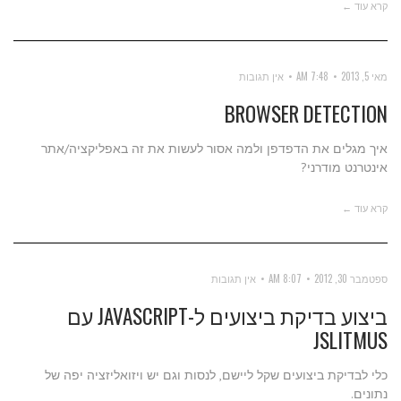
קרא עוד ←
מאי 5, 2013
7:48 AM
אין תגובות
BROWSER DETECTION
איך מגלים את הדפדפן ולמה אסור לעשות את זה באפליקציה/אתר
אינטרנט מודרני?
קרא עוד ←
ספטמבר 30, 2012
8:07 AM
אין תגובות
ביצוע בדיקת ביצועים ל-JAVASCRIPT עם
JSLITMUS
כלי לבדיקת ביצועים שקל ליישם, לנסות וגם יש ויזואליזציה יפה של
נתונים.