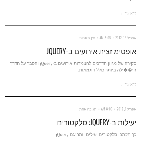
קרא עוד ←
אפריל 15, 2012
8:05 AM
אין תגובות
אופטימיזצית אירועים ב-JQUERY
סקירה של מגוון הדרכים להצמדות אירועים ב-jQuery והסבר על הדרך
הי��ילה ביותר כולל דוגמאות.
קרא עוד ←
אפריל 1, 2012
8:03 AM
תגובה אחת
יעילות ב-JQUERY: סלקטורים
כך תכתבו סלקטורים יעילים יותר עם jQuery