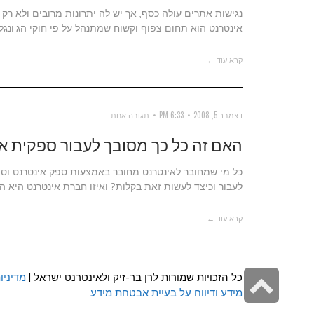
נגישות אתרים עולה כסף, אך יש לה יתרונות מרובים ולא ר
אינטרנט הוא תחום צפוף וקשוח שמתנהל על פי חוקי הג'ונג
קרא עוד ←
דצמבר 5, 2008
6:33 PM
תגובה אחת
האם זה כל כך מסובך לעבור ספקית א
כל מי שמחובר לאינטרנט מחובר באמצעות ספק אינטרנט וספ
לעבור וכיצד לעשות זאת בקלות? ואיזו חברת אינטרנט היא ה
קרא עוד ←
גלילה
כל הזכויות שמורות לרן בר-זיק ולאינטרנט ישראל |
מדיניו
מידע ודיווח על בעיית אבטחת מידע
לראש