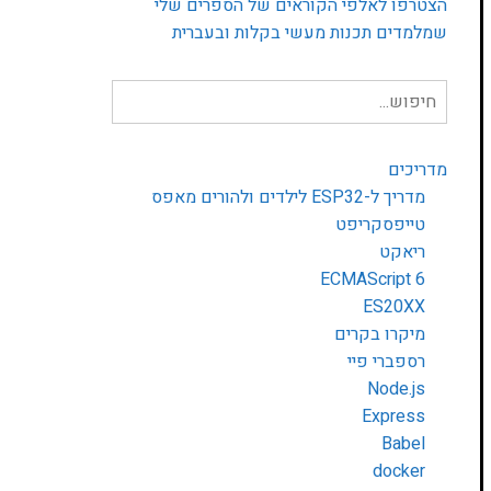
הצטרפו לאלפי הקוראים של הספרים שלי
שמלמדים תכנות מעשי בקלות ובעברית
חיפוש
עבור:
מדריכים
מדריך ל-ESP32 לילדים ולהורים מאפס
טייפסקריפט
ריאקט
ECMAScript 6
ES20XX
מיקרו בקרים
רספברי פיי
Node.js
Express
Babel
docker