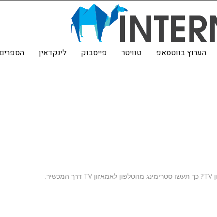
הערוץ בווטסאפ
טוויטר
פייסבוק
לינקדאין
הספרים 
ר.