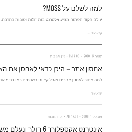
למה לשלם על MOSS?
עולם הקוד הפתוח מציע אלטרנטיבות זולות וטובות בהרבה.
קרא עוד ←
ינואר 14, 2010
4:06 PM
אין תגובות
אחסון אתר – היכן כדאי לאחסן את ה
למה אסור לאחסן אתרים ואפליקציות בשרתים כמו דרימהוסט
קרא עוד ←
אוגוסט 1, 2009
12:01 AM
אין תגובות
אינטרנט אקספלורר 6 הולך ונעלם משוק האינטרנט