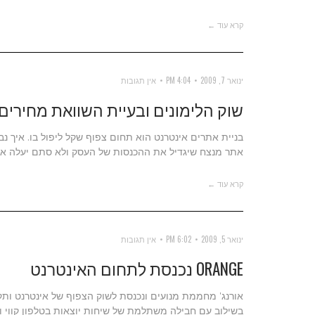
קרא עוד ←
ינואר 7, 2009
4:04 PM
אין תגובות
שוק הלימונים ובעיית השוואת מחירים
בניית אתרים אינטרנט הוא תחום צפוף שקל ליפול בו. איך נב
אתר מנצח שיגדיל את ההכנסות של העסק ולא סתם יעלה א
קרא עוד ←
ינואר 5, 2009
6:02 PM
אין תגובות
ORANGE נכנסת לתחום האינטרנט
אורנג' מחממת מנועים ונכנסת לשוק הצפוף של אינטרנט ות
בשילוב עם חבילה משתלמת של שיחות יוצאות בטלפון קווי וכ