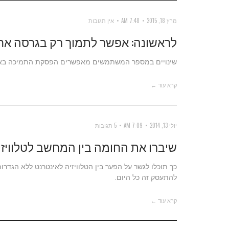
מרץ 18, 2015
7:48 AM
אין תגובות
לראשונה: אפשר לתמוך רק בגרסה אח
שינויים במספר המשתמשים מאפשרים הפסקת התמיכה באינטרנט אקספלורר 8 ו
קרא עוד ←
יולי 13, 2014
7:09 AM
5 תגובות
שיברו את החומה בין המחשב לטלוויזיה ע
כך תוכלו לגשר על הפער בין הטלוויזיה לאינטרנט ללא הגדרות
להתעסק זה כל היום.
קרא עוד ←