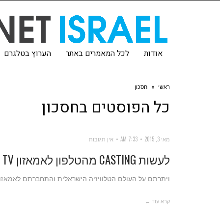
אודות
לכל המאמרים באתר
הערוץ בטלגרם
ראשי
»
חסכון
כל הפוסטים ב
חסכון
מאי 3, 2015
7:33 AM
אין תגובות
לעשות CASTING מהטלפון לאמאזון TV
ויתרתם על העולם הטלוויזיה הישראלית והתחברתם לאמאזון TV? כך תעשו סטרימינג מהטלפון לאמאזון TV דרך המכשי
קרא עוד ←