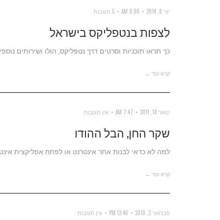
יוני 8, 2014
8:00 AM
5 תגובות
לצפות בנטפליקס בישראל
כך תראו תוכניות וסרטים דרך נטפליקס, הולו ושירותים נוספ
קרא עוד ←
ינואר 18, 2011
7:47 AM
אין תגובות
שקר החן, הבל ההודו
למה לא כדאי לבנות אתר אינטרנט או לפתח אפליקצית אינטר
קרא עוד ←
פברואר 2, 2010
12:46 PM
אין תגובות