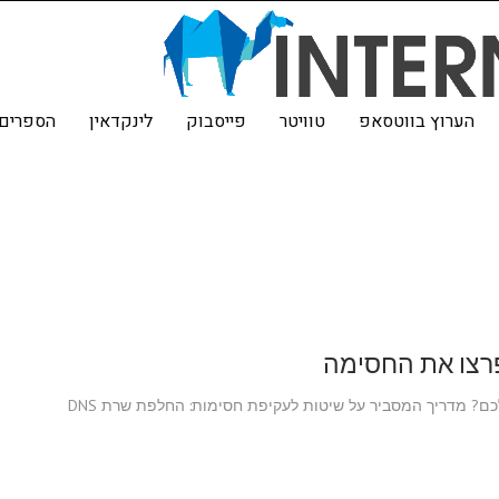
הערוץ בווטסאפ
טוויטר
פייסבוק
לינקדאין
הספרים 
רצו את החסימה
הורידו את אתר ההורדות שלכם? מצנזרים את האינטרנט שלכם? מדריך המסביר על שיטות לעקיפת חסימות: החלפת שרת DNS