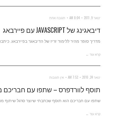
ינואר 9, 2011
8:04 AM
תגובה אחת
דיבאגינג של JAVASCRIPT עם פיירבאג
מדריך סופר מהיר ללימוד זריז של הדיבאגר בפיירבאג. כיתבו JavaScript יעיל הרבה יותר
קרא עוד ←
ינואר 24, 2010
7:52 AM
אין תגובות
תוסף לוורדפרס – שתפו עם חבריכם 
שתפו עם חבריכם הוא תוסף שכתבתי שיוצר סרגל שיתוף מו
קרא עוד ←