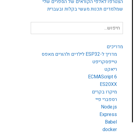
הצטרפו לאלפי הקוראים של הספרים שלי
שמלמדים תכנות מעשי בקלות ובעברית
חיפוש
עבור:
מדריכים
מדריך ל-ESP32 לילדים ולהורים מאפס
טייפסקריפט
ריאקט
ECMAScript 6
ES20XX
מיקרו בקרים
רספברי פיי
Node.js
Express
Babel
docker