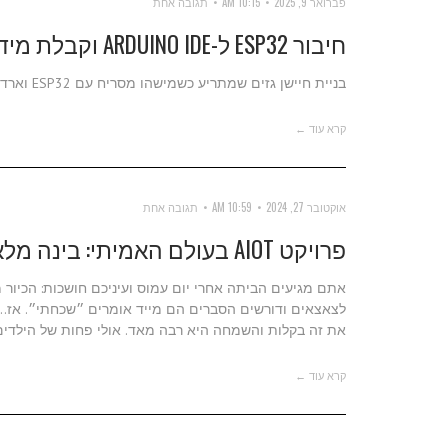
פברואר 9, 2025
10:15 AM
תגובה אחת
חיבור ESP32 ל-ARDUINO IDE וקבלת מידע לקונסולה
בניית חיישן גזים שמתריע כשמישהו מסריח עם ESP32 וארדואינו IDE. מאפס.
קרא עוד ←
אוקטובר 27, 2024
10:59 AM
תגובה אחת
פרויקט AIOT בעולם האמיתי: בינה מלאכותית שתצעק על הילדים שינקו את הכיור
אתם מגיעים הביתה אחרי יום עמוס ועיניכם חושכות: הכיור
את זה בקלות והשמחה היא רבה מאד. אולי פחות של הילדים,
קרא עוד ←