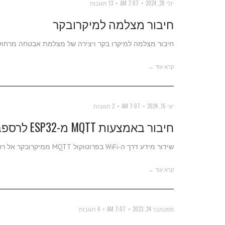
יולי 28, 2024
7:07 AM
13 תגובות
חיבור מצלמה למיקרובקר
חיבור מצלמה למיקרו בקר ויצירה של מצלמת אבטחה מרחוק בעלות
קרא עוד ←
יוני 16, 2024
7:07 AM
2 תגובות
חיבור באמצעות MQTT מ-ESP32 לרספברי פיי
שידור מידע דרך ה-WiFi בפרוטוקול MQTT ממיקרובקר אל רספברי פיי וההיפך.
קרא עוד ←
ספטמבר 24, 2023
7:07 AM
4 תגובות