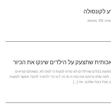
 מפוצץ בכלים שהילדים לא טרחו לנקות כי למה לא. כשאתם קוראים
לצאצאים ודורשים הסברים הם מייד אומרים ״שכחתי״. אז… למה שלא נרתום את כוח ה-AI וה-IoT כדי להזכיר להם? אפשר לעשות
 אבל בטח שלכם. וזה […]