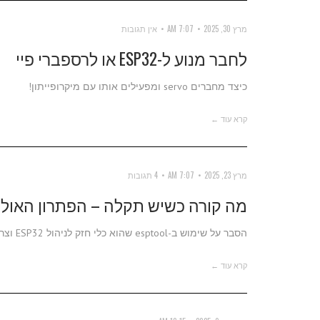
מרץ 30, 2025
7:07 AM
אין תגובות
לחבר מנוע ל-ESP32 או לרספברי פיי
כיצד מחברים servo ומפעילים אותו עם מיקרופייתון!
קרא עוד ←
מרץ 23, 2025
7:07 AM
4 תגובות
מה קורה כשיש תקלה – הפתרון האולטימטיבי ל-WARE
הסבר על שימוש ב-esptool שהוא כלי חזק לניהול ESP32 וצריבה של קושחות אליו
קרא עוד ←