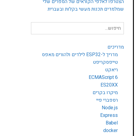
הצטרפו לאלפי הקוראים של הספרים שלי
שמלמדים תכנות מעשי בקלות ובעברית
חיפוש
עבור:
מדריכים
מדריך ל-ESP32 לילדים ולהורים מאפס
טייפסקריפט
ריאקט
ECMAScript 6
ES20XX
מיקרו בקרים
רספברי פיי
Node.js
Express
Babel
docker