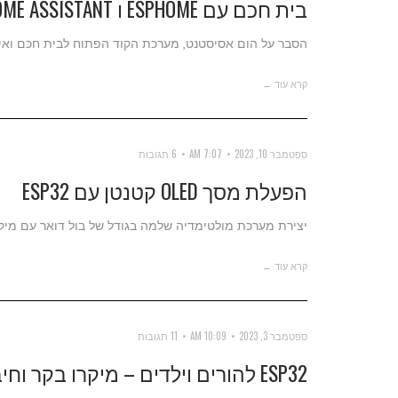
בית חכם עם ESPHOME ו HOME ASSISTANT
הסבר על הום אסיסטנט, מערכת הקוד הפתוח לבית חכם ואיך
קרא עוד ←
ספטמבר 10, 2023
7:07 AM
6 תגובות
הפעלת מסך OLED קטנטן עם ESP32
יצירת מערכת מולטימדיה שלמה בגודל של בול דואר עם מיקר
קרא עוד ←
ספטמבר 3, 2023
10:09 AM
11 תגובות
ESP32 להורים וילדים – מיקרו בקר וחיבור נגדים