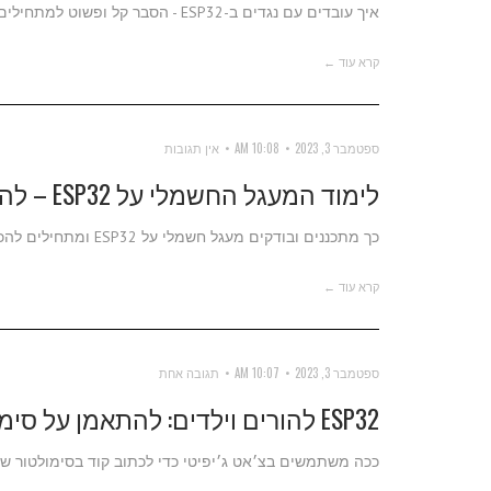
איך עובדים עם נגדים ב-ESP32 - הסבר קל ופשוט למתחילים.
קרא עוד ←
ספטמבר 3, 2023
10:08 AM
אין תגובות
לימוד המעגל החשמלי על ESP32 – להורים ולילדים
כך מתכננים ובודקים מעגל חשמלי על ESP32 ומתחילים להכנס לעולם המופלא של שליטה במכשירים עם מיקרובקר
קרא עוד ←
ספטמבר 3, 2023
10:07 AM
תגובה אחת
ESP32 להורים וילדים: להתאמן על סימלטור ולתכנת עם GPT
ככה משתמשים בצ׳אט ג׳יפיטי כדי לכתוב קוד בסימולטור של מ