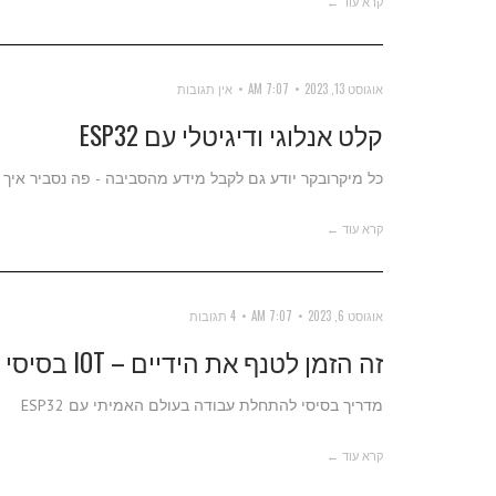
קרא עוד ←
אוגוסט 13, 2023
7:07 AM
אין תגובות
קלט אנלוגי ודיגיטלי עם ESP32
כל מיקרובקר יודע גם לקבל מידע מהסביבה - פה נסביר איך 
קרא עוד ←
אוגוסט 6, 2023
7:07 AM
4 תגובות
זה הזמן לטנף את הידיים – IOT בסיסי עם ESP32
מדריך בסיסי להתחלת עבודה בעולם האמיתי עם ESP32
קרא עוד ←