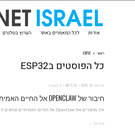
אודות
לכל המאמרים באתר
הערוץ בטלגרם
ראשי
»
ESP32
כל הפוסטים ב
ESP32
פברואר 10, 2026
11:28 AM
2 תגובות
חיבור של OPENCLAW אל החיים האמיתיים
איך מחברים את OpenClaw אל החיים האמיתיים ונותנים ל-LLM כוח אמיתי לעשות דברים כמו... להטריף את הילדים!
קרא עוד ←