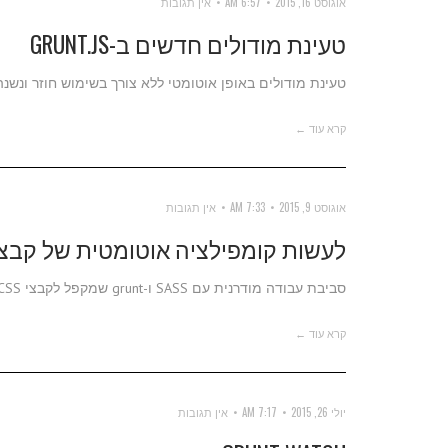
אוגוסט 16, 2015
6:57 AM
אין תגובות
טעינת מודולים חדשים ב-GRUNT.JS
טעינת מודולים באופן אוטומטי ללא צורך בשימוש חוזר ונשנה ב-dNpmTasks
קרא עוד ←
אוגוסט 9, 2015
7:33 AM
אין תגובות
לעשות קומפילציה אוטומטית של קבצי SASS עם UNT.JS
סביבת עבודה מודרנית עם SASS ו-grunt שמקפל לקבצי CSS בכל שינוי.
קרא עוד ←
יולי 26, 2015
7:17 AM
אין תגובות