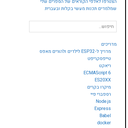
הצטרפו לאלפי הקוראים של הספרים שלי
שמלמדים תכנות מעשי בקלות ובעברית
חיפוש
עבור:
מדריכים
מדריך ל-ESP32 לילדים ולהורים מאפס
טייפסקריפט
ריאקט
ECMAScript 6
ES20XX
מיקרו בקרים
רספברי פיי
Node.js
Express
Babel
docker