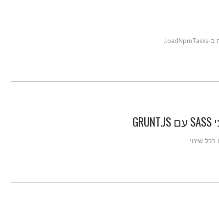
loa.
GR