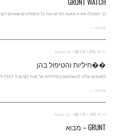
GRUNT WATCH
כך תפעילו את ה-build ותריצו את כל התהליכים שאתם רוצים עם grunt בשינויי קבצים באפליקציה.
קרא עוד ←
יולי 19, 2015
7:14 AM
אין תגובות
��חיליות והטיפול בהן
לפעמים עלינו להשתמש בתחיליות על מנת לגרום ל-CSS3 לעבוד. אני מפרט שלוש דרכים עיקריות להתמודדות עם זה.
קרא עוד ←
יולי 12, 2015
7:05 AM
אין תגובות
GRUNT – מבוא