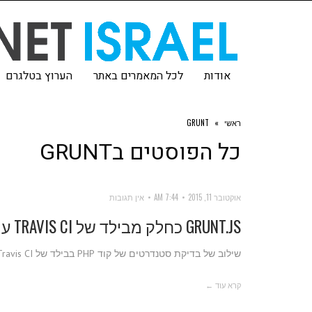
אודות
לכל המאמרים באתר
הערוץ בטלגרם
ראשי
»
GRUNT
כל הפוסטים ב
GRUNT
אוקטובר 11, 2015
7:44 AM
אין תגובות
GRUNT.JS כחלק מבילד של TRAVIS CI עם תוסף וורדפרס
שילוב של בדיקת סטנדרטים של קוד PHP בבילד של Travis CI בתוסף וורדפרס
קרא עוד ←