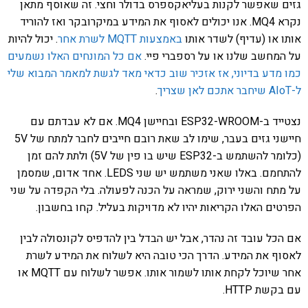
גזים שאפשר לקנות בעליאקספרס בדולר וחצי. זה שאוסף מתאן
נקרא MQ4. אנו יכולים לאסוף את המידע במיקרובקר ואז להוריד
אותו או (עדיף) לשדר אותו
באמצעות MQTT לשרת אחר
. יכול להיות
על המחשב שלנו או על רספברי פיי.
אם כל המונחים האלו נשמעים
כמו מדע בדיוני, אז אזכיר שוב כדאי מאד לגשת למאמר המבוא שלי
ל-AIoT שיחבר אתכם לאן שצריך
.
נצטייד ב-ESP32-WROOM ובחיישן MQ4. אם לא עבדתם עם
חיישני גזים בעבר, שימו לב שאת רובם חייבים לחבר למתח של 5V
(כלומר להשתמש ב-ESP32 שיש בו פין של 5V) ולתת להם זמן
להתחמם. באלו שאני משתמש יש שני LEDS. אחד אדום, שמסמן
על מתח והשני ירוק, שמראה על הכנה לפעולה. בלי הקפדה על שני
הפרטים האלו הקריאות יהיו לא מדויקות בעליל. קחו בחשבון.
אם הכל עובד זה נהדר, אבל יש הבדל בין להדפיס לקונסולה לבין
לאסוף את המידע. הדרך הכי טובה היא לשלוח את המידע לשרת
אחר שיוכל לקחת אותו לשמור אותו. אפשר לשלוח עם MQTT או
עם בקשת HTTP.