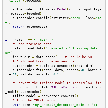
=
'linear'
)(
decoded
)
    autoencoder 
=
 tf
.
keras
.
Model
(
inputs
=
input_laye
r
,
 outputs
=
decoded
)
    autoencoder
.
compile
(
optimizer
=
'adam'
,
 loss
=
'ms
e'
)
return
 autoencoder

if
 __name__ 
==
"__main__"
:
# Load training data
    data 
=
 load_data
(
"prepared_mq4_training_data.c
sv"
)
    input_dim 
=
 data
.
shape
[
1
]
# Should be 50
# Build and train the autoencoder
    autoencoder 
=
 build_autoencoder
(
input_dim
)
    autoencoder
.
fit
(
data
,
 data
,
 epochs
=
50
,
 batch_s
ize
=
32
,
 validation_split
=
0.1
)
# Convert the trained model to TensorFlow Lite
    converter 
=
 tf
.
lite
.
TFLiteConverter
.
from_keras
_model
(
autoencoder
)
    tflite_model 
=
 converter
.
convert
()
# Save the TFLite model
with
 open
(
"mq4_anomaly_detection_model.tflit