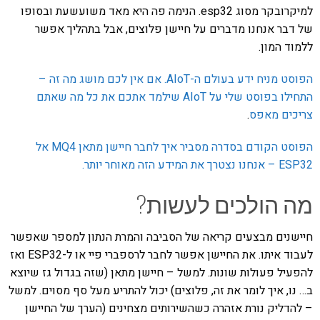
למיקרובקר מסוג esp32. הנימה פה היא מאד משועשעת ובסופו
של דבר אנחנו מדברים על חיישן פלוצים, אבל בתהליך אפשר
ללמוד המון.
הפוסט מניח ידע בעולם ה-AIoT. אם אין לכם מושג מה זה –
התחילו בפוסט שלי על AIoT שילמד אתכם את כל מה שאתם
צריכים מאפס
.
הפוסט הקודם בסדרה מסביר איך לחבר חיישן מתאן MQ4 אל
ESP32 – אנחנו נצטרך את המידע הזה מאוחר יותר.
מה הולכים לעשות?
חיישנים מבצעים קריאה של הסביבה והמרת הנתון למספר שאפשר
לעבוד איתו. את החיישן אפשר לחבר לרספברי פיי או ל-ESP32 ואז
להפעיל פעולות שונות. למשל – חיישן מתאן (שזה בגדול גז שיוצא
ב… נו, איך לומר את זה, פלוצים) יכול להתריע מעל סף מסוים. למשל
– להדליק נורת אזהרה כשהשירותים מצחינים (הערך של החיישן