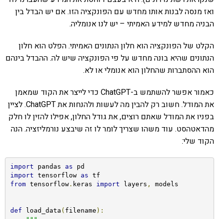
ואז מנסה לבנות אותו מחדש עם הפונקציה הזו. אם יש הבדל בין
הבניה מחדש למידע האמיתי – יש לנו אנומליה.
הקלט של הפונקציה הוא חלון הנתונים האמיתי. הפלט הוא חלון
הנתונים שהיא בונה מחדש על פי הפונקציה שיש לה. ההבדל בינהם
הוא ההסתברות שהחלון הוא אנומלי או לא.
כאמור אפשר להשתמש ב-ChatGPT כדי לייצר את הקוד שמאמן
את המודל. חשוב רק להבין מה לעשות ולהנחות את ChatGPT. לציין
בפניו את המודל שאתם רוצים, את גודל החלון, אפילו להזין לו חלק
מהדאטהסט. עוד משהו שצריך לומר לו זה שיבצע נורמליזציה. הנה
הקוד שלי:
import
 pandas 
as
import
 tensorflow 
as
from
 tensorflow
.
keras 
import
 layers
,
 models

def
 load_data
(
filename
):