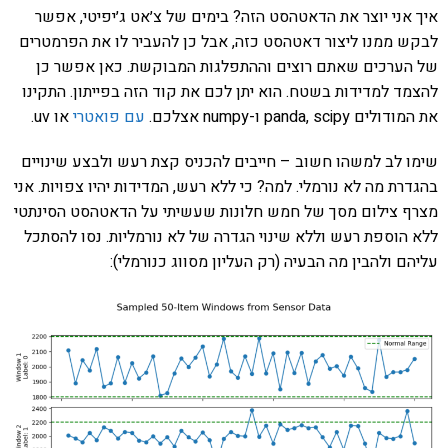
איך אני יוצר את הדאטהסט הזה? בימים של צ׳אט ג׳יפיטי, אפשר
לבקש ממנו ליצור דאטהסט כזה, אבל כן להעביר לו את הפרמטרים
של הערכים שאתם רוצים וההתפלגות המבוקשת. כאן אפשר כן
להצמד למדידות בשטח. הוא יתן לכם את קוד הזה בפייתון. התקינו
את המודולים panda, scipy ו-numpy אצלכם.
עם פואטרי
או uv.
שימו לב למשהו חשוב – חייבים להכניס קצת רעש ולבצע שינויים
בהגדרת מה לא נורמלי. למה? כי ללא רעש, המדידות יהיו צפויות. אני
מצרף צילום מסך של חמש חלונות שעשיתי על הדאטהסט הסינתטי
ללא הוספת רעש וללא שינוי הגדרה של לא נורמליות. נסו להסתכל
עליהם ולהבין מה הבעיה (רק העליון מסווג כנורמלי):