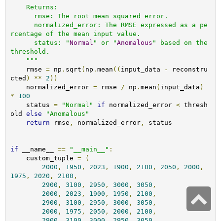
    Returns:

      rmse: The root mean squared error.

      normalized_error: The RMSE expressed as a pe
rcentage of the mean input value.

      status: "
Normal
" or "
Anomalous
" based on the 
threshold.

    """
    rmse 
=
 np
.
sqrt
(
np
.
mean
((
input_data 
-
 reconstru
cted
)
**
2
))
    normalized_error 
=
 rmse 
/
 np
.
mean
(
input_data
)
*
100
    status 
=
"Normal"
if
 normalized_error 
<
 thresh
old 
else
"Anomalous"
return
 rmse
,
 normalized_error
,
 status

if
 __name__ 
==
"__main__"
:
    custom_tuple 
=
(
2000
,
1950
,
2023
,
1900
,
2100
,
2050
,
2000
,
1975
,
2020
,
2100
,
2900
,
3100
,
2950
,
3000
,
3050
,
גלילה
2000
,
2023
,
1900
,
1950
,
2100
,
2900
,
3100
,
2950
,
3000
,
3050
,
לראש
2000
,
1975
,
2050
,
2000
,
2100
,
2900
,
3100
,
3000
,
2950
,
3050
,