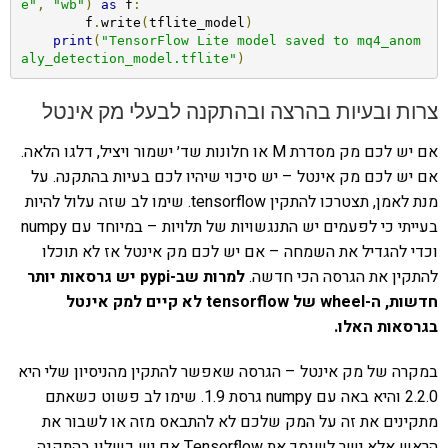
e"
,
"wb"
)
as
 f
:
        f
.
write
(
tflite_model
)
print
(
"TensorFlow Lite model saved to mq4_anom
aly_detection_model.tflite"
)
צרות ובעיות בהרצה ובהתקנה לבעלי מק אינטל
אם יש לכם מק מסדרת M או חלונות שד׳ ישמור ויציל, דלגו הלאה.
אם יש לכם מק אינטל – יש סיכוי שיהיו לכם בעיות בהתקנה. על
מנת לאמן, תצטרכו להתקין tensorflow. שימו לב שזה עלול להיות
בעייתי כי לפעמים יש התנגשויות של תלויות – במיוחד עם numpy
וכדי להגדיל את השמחה – אם יש לכם מק אינטל אז לא תוכלו
להתקין את הגרסה הכי חדשה.
למרות שב-pypi יש גרסאות יותר
חדשות, ה-wheel של tensorflow לא קיים למק אינטל
בגרסאות האלו.
במקרה של מק אינטל – הגרסה שאפשר להתקין מהניסיון שלי היא
2.2.0 והיא באה עם numpy גרסת 1.9. שימו לב פשוט כשאתם
מתקינים את זה על המק שלכם לא להתבאס מזה או לשבור את
הראש אלא ישר לשנמך את Tensorflow אם יש כשלון בהתקנה.