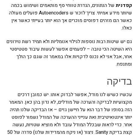
קפדנית
של הנתונים, הגדרת טווחי סף מותאמים ושימוש בכמה
שיותר מידע אמיתי. צריך לזכור ש Autoencoders פועלים מעולה
כאשר הם מזהים דפוסים מוכרים אך הוא יותר בעייתי כאשר אין
כאלו.
גם יש שיטות רבות נוספות לגילוי אנומליות ולא תמיד רשת נוירונים
היא השיטה הכי טובה – לפעמים אפשר לעשות עיבוד סטטיסטי
אחר, אבל אני לא נכנס לדקויות אלו במאמר זה שגם כך הולך
ומתנפח.
בדיקה
עכשיו כשיש לנו מודל, אפשר לבדוק אותו. יש כמובן דרכים
מקצועיות לבדיקה והערכה של מודלים, לא נדון בהן כאן. המאמר
הזה בסופו של דבר הוא על חיישן גזים – אז הבדיקה שלנו תהיה
יותר אינטואיטיבית ואת ענייני ההערכה של המודל נשמור לפוסט
אחר. כדי לראות שבכלל המודל עובד ולא מוציא שטויות, נעשה
קצת בדיקת Sanity. ניצור (או ניקח מהמדידות שלנו) סדרה של 50