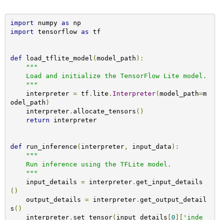
import
 numpy 
as
import
 tensorflow 
as
 tf

def
 load_tflite_model
(
model_path
):
"""

    Load and initialize the TensorFlow Lite model.

    """
    interpreter 
=
 tf
.
lite
.
Interpreter
(
model_path
=
m
odel_path
)
    interpreter
.
allocate_tensors
()
return
 interpreter

def
 run_inference
(
interpreter
,
 input_data
):
"""

    Run inference using the TFLite model.

    """
    input_details 
=
 interpreter
.
get_input_details
()
    output_details 
=
 interpreter
.
get_output_detail
s
()
    interpreter
.
set_tensor
(
input_details
[
0
][
'inde