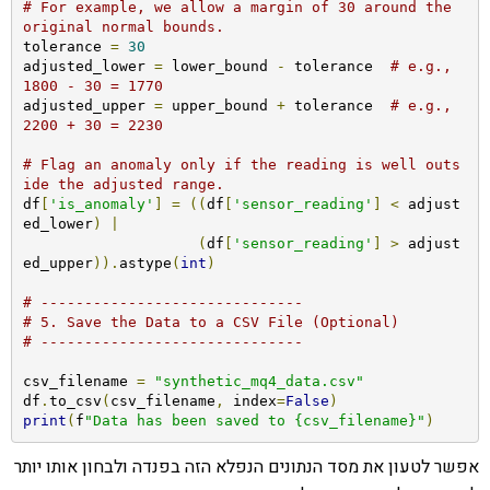
# For example, we allow a margin of 30 around the 
original normal bounds.
tolerance 
=
30
adjusted_lower 
=
 lower_bound 
-
 tolerance  
# e.g., 
1800 - 30 = 1770
adjusted_upper 
=
 upper_bound 
+
 tolerance  
# e.g., 
2200 + 30 = 2230
# Flag an anomaly only if the reading is well outs
ide the adjusted range.
df
[
'is_anomaly'
]
=
((
df
[
'sensor_reading'
]
<
 adjust
ed_lower
)
|
(
df
[
'sensor_reading'
]
>
 adjust
ed_upper
)).
astype
(
int
)
# ------------------------------
# 5. Save the Data to a CSV File (Optional)
# ------------------------------
csv_filename 
=
"synthetic_mq4_data.csv"
df
.
to_csv
(
csv_filename
,
 index
=
False
)
print
(
f
"Data has been saved to {csv_filename}"
)
אפשר לטעון את מסד הנתונים הנפלא הזה בפנדה ולבחון אותו יותר