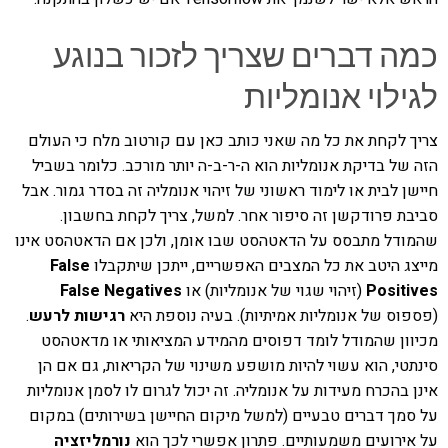
כמה דברים שצריך לזכור בנוגע
לגילוי אנומליות
צריך לקחת את כל מה שאני כותב כאן עם קורטוב מלח כי העולם
הזה של בדיקת אנומליות הוא ה-ר-ב-ה יותר מורכב. כלומר בשביל
חיישן לבית או לימוד ראשוני של זיהוי אנומליה זה בסדר גמור. אבל
סביבת פרודקשן זה סיפור אחר. למשל, צריך לקחת בחשבון.
שהמודל מתבסס על הדאטהסט שבו אומן, ולכן אם הדאטהסט אינו
מייצג היטב את כל המצבים האפשריים, ייתכן שיתקבלו
False
Positives
(זיהוי שגוי של אנומליות) או
False Negatives
(פספוס של אנומליות אמיתיות). בעיה נוספת היא
רגישות לרעש
.
מכיוון שהמודל לומד דפוסים מהמידע המציאותי או מדאטהסט
סינתטי, הוא עשוי להיות מושפע משינוי של הקריאות, גם אם הן
אינן בהכרח מעידות על אנומליה. זה יכול לגרום לו לסמן אנומליות
על סמך דברים טבעיים (למשל מיקום החיישן בשירותים) במקום
על אירועים משמעותיים. פתרון אפשרי לכך הוא
נורמליזציה