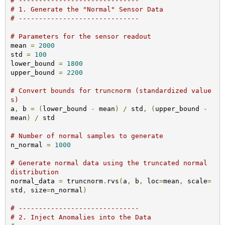
# ------------------------------
# 1. Generate the "Normal" Sensor Data
# ------------------------------
# Parameters for the sensor readout
mean 
=
2000
std 
=
100
lower_bound 
=
1800
upper_bound 
=
2200
# Convert bounds for truncnorm (standardized value
s)
a
,
 b 
=
(
lower_bound 
-
 mean
)
/
 std
,
(
upper_bound 
-
mean
)
/
 std

# Number of normal samples to generate
n_normal 
=
1000
# Generate normal data using the truncated normal 
distribution
normal_data 
=
 truncnorm
.
rvs
(
a
,
 b
,
 loc
=
mean
,
 scale
=
std
,
 size
=
n_normal
)
# ------------------------------
# 2. Inject Anomalies into the Data