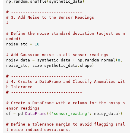
np
.
random
.
shuffle
(
synthetic_data
)
# ------------------------------
# 3. Add Noise to the Sensor Readings
# ------------------------------
# Define the noise standard deviation (adjust as n
eeded)
noise_std 
=
10
# Add Gaussian noise to all sensor readings
noisy_data 
=
 synthetic_data 
+
 np
.
random
.
normal
(
0
,
noise_std
,
 size
=
synthetic_data
.
shape
)
# ------------------------------
# 4. Create a DataFrame and Classify Anomalies wit
h Tolerance
# ------------------------------
# Create a DataFrame with a column for the noisy s
ensor readings
df 
=
 pd
.
DataFrame
({
'sensor_reading'
:
 noisy_data
})
# Define a tolerance margin to avoid flagging smal
l noise-induced deviations.