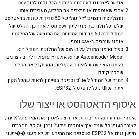
אפשר לייצר גם דאטהסט סינתטי. הכל נכנס לתוך csv.
אחרי שאוספים או מייצרים את המידע, מעבירים אותו
נורמליזציה ויוצרים ״חלונות״ של 50 מדידות שונות בדאטהסט
שלנו. כל חלון כזה מוזן לתוך csv נוסף. אחר כך, הקלט של
המודל יהיה 50 מדידות אמיתיות. את התוצאה של החלונות
אנחנו שומרים ב-csv נוסף.
בנייה ואימון המודל על ה-csv של החלונות. המודל הוא
Autoencoder Model שהוא אולטרא פופולרי להרבה צרכים
ואותנו הוא ישמש לאיתור אנומליות. הוא יקבל את המידע
שהכנו קודם.
המרה של המודל ל tflite ובדיקה בפייתון לראות שהכל תקין.
את ה-tflite נוכל לדפלט ל-ESP32.
איסוף הדאטהסט או ייצור שלו
איסוף המידע הוא קל. בגדול, אני רוצה לאסוף את המידע כל X זמן,
לצורך העניין כל שניה. איך אוספים מידע? ובכן, זה קל. מחברים
חיישן גזים אל ESP32 ואוספים את המידע. יש לא מעט ��יישני