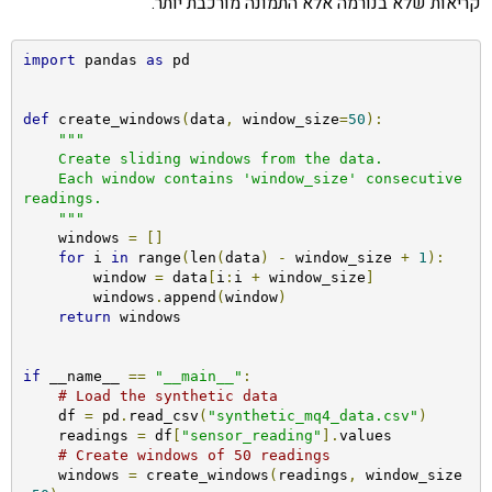
קריאות שלא בנורמה אלא התמונה מורכבת יותר.
import
 pandas 
as
 pd

def
 create_windows
(
data
,
 window_size
=
50
):
"""

    Create sliding windows from the data.

    Each window contains 'window_size' consecutive 
readings.

    """
    windows 
=
[]
for
 i 
in
 range
(
len
(
data
)
-
 window_size 
+
1
):
        window 
=
 data
[
i
:
i 
+
 window_size
]
        windows
.
append
(
window
)
return
 windows

if
 __name__ 
==
"__main__"
:
# Load the synthetic data
    df 
=
 pd
.
read_csv
(
"synthetic_mq4_data.csv"
)
    readings 
=
 df
[
"sensor_reading"
].
values

# Create windows of 50 readings
    windows 
=
 create_windows
(
readings
,
 window_size