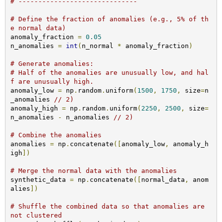
# ------------------------------
# Define the fraction of anomalies (e.g., 5% of th
e normal data)
anomaly_fraction 
=
0.05
n_anomalies 
=
int
(
n_normal 
*
 anomaly_fraction
)
# Generate anomalies:
# Half of the anomalies are unusually low, and hal
f are unusually high.
anomaly_low 
=
 np
.
random
.
uniform
(
1500
,
1750
,
 size
=
n
_anomalies 
// 2)
anomaly_high 
=
 np
.
random
.
uniform
(
2250
,
2500
,
 size
=
n_anomalies 
-
 n_anomalies 
// 2)
# Combine the anomalies
anomalies 
=
 np
.
concatenate
([
anomaly_low
,
 anomaly_h
igh
])
# Merge the normal data with the anomalies
synthetic_data 
=
 np
.
concatenate
([
normal_data
,
 anom
alies
])
# Shuffle the combined data so that anomalies are 
not clustered