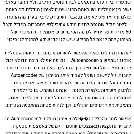
שמפריד בין דפוסים תקינים לבין דפוסים חריגים, ולא מחבר באופן
ישיר בין אנומליות. יש באמת המון שיטות לאימון מודלים וזה באמת
עולם ומלואו ואני לא מגזים, אבל חשוב רק להבין בערך מה המטרה
– ליצור מודל שמנסה לחזות מידע עתידי לפי הסתברות. המודל יקבל
50 מדידות ואז יחזיר לנו מה הסיכוי שיש אנומליה. זו המטרה של
האימון, לתת לו את כל המידע שיש לנו כדי שידע להחזיר לנו סיכוי.
יש המון מודלים כאלו שאפשר להשתמש בהם כדי לזהות אנומליות.
אנחנו נשתמש ב-Autoencoder – גם פה אני לא רוצה וגם לא יכול
לבצע חפירה על השינויים בין המודלים האלו. מדובר במודל פשוט
להבנה, זול ליישום ושקל לעבוד איתו. האימון של Autoencoder
מתבסס על שחזור קלט. אפשר להשתמש בו לזיהוי אובייקטים
ולמגוון משימות בלמידת מכונה – אנחנו נשתמש בו כדי למדוד
אנומליות וזה מה שחשוב לזכור – המודל לומד כיצד לייצג בצורה
מתמטית את הדפוסים הרגילים, וכך לזהות סטיות מהתבנית הזו. זהו.
אפשר לומר בהכללה ג��ולה שאימון מודל של Autoencoder זה
להגדיר פונקציה (באמצעים שונים – למשל באמצעות טכניקה
שנקראת רשת נוירונים). היא בעצם דוחסת את המידע שהעברנו לה