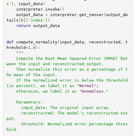
x'
],
 input_data
)
    interpreter
.
invoke
()
    output_data 
=
 interpreter
.
get_tensor
(
output_de
tails
[
0
][
'index'
])
return
 output_data

def
 compute_normality
(
input_data
,
 reconstructed
,
 t
hreshold
=
1.0
):
"""

    Compute the Root Mean Squared Error (RMSE) bet
ween the input and reconstructed output.

    Then normalize this error as a percentage of t
he mean of the input.

    If the normalized error is below the threshold 
(in percent), we label it as "
Normal
";

    otherwise, we label it as "
Anomalous
.
"

    Parameters:

      input_data: The original input array.

      reconstructed: The model's reconstructed out
put.

      threshold: Normalized error percentage thres
hold.
