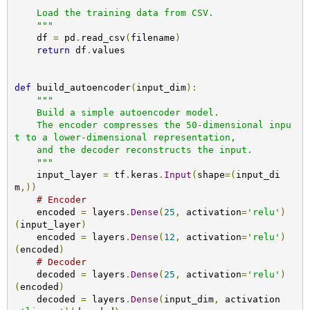
"""

    Load the training data from CSV.

    """
    df 
=
 pd
.
read_csv
(
filename
)
return
 df
.
values

def
 build_autoencoder
(
input_dim
):
"""

    Build a simple autoencoder model.

    The encoder compresses the 50-dimensional inpu
t to a lower-dimensional representation,

    and the decoder reconstructs the input.

    """
    input_layer 
=
 tf
.
keras
.
Input
(
shape
=(
input_di
m
,))
# Encoder
    encoded 
=
 layers
.
Dense
(
25
,
 activation
=
'relu'
)
(
input_layer
)
    encoded 
=
 layers
.
Dense
(
12
,
 activation
=
'relu'
)
(
encoded
)
# Decoder
    decoded 
=
 layers
.
Dense
(
25
,
 activation
=
'relu'
)
(
encoded
)
    decoded 
=
 layers
.
Dense
(
input_dim
,
 activation