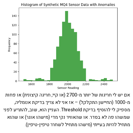
אם יש לי חריגות של יותר מ-2700 (או קיי, חריגה קיצונית) או פחות
מ-1000 (החיישן התקלקל) – אז אני לא צריך בדיקת אנומליה,
מספיק לי להוסיף בדיקת Threshold. העניין הוא, שוב, להתריע לפני
שמשהו פה לא בסדר. או שהאוויר נקי מדי (מישהו אוגר) או שהוא
מתחיל להיות בעייתי (מישהו מתחיל לשחרר טיפין-טיפין).