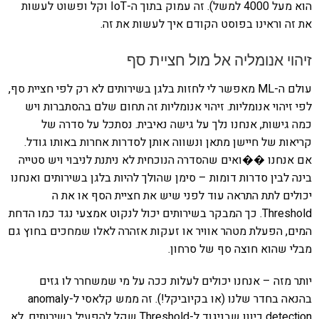
הוא מעל 4000 למשל). זה עמוק בתוך ה-IoT וקל ופשוט לעשות
את זה וראינו בפוסט הקודם איך לעשות את זה.
זיהוי אנומליה אל מול חציית סף
עולם ה-ML מאפשר לי לחזות בלגן בשירותים לא רק לפי חציית סף,
לפי זיהוי אנומליות. זיהוי אנומליות זה תחום שלם בהסתברות ויש
כמה גישות, אנחנו נלך על גישה נאיבית. נסתכל על סדרה של
קריאות של חיישן מתאן ונשווה אותן לסדרות אחרות באותו גודל.
אם אנחנו ��ואים שהסדרה הנוכחית לא ניתנת לניבוי ויש סטייה
בינה לבין סדרות דומות – סימן שהולך להיות בלגן בשירותים ואנחנו
יכולים לתת התראה עוד לפני שיש את חציית הסף או את ה
Threshold. כך המבקר בשירותים יכול לנקוט אמצעי נגד כמו הדחת
המים, הפעלת מטהר אוויר או זעקות אזהרה לאלו שמחכים בחוץ גם
מבלי שהוא חוצה סף של סרחון.
יותר מזה – אנחנו יכולים לעלות ככה על מי שמשחרר לו גזים
בהנאה בחדר שלנו (או בקיוביקל!). זה ממש קלאסי ל-anomaly
detection כיוון שבניגוד ל-Threshold שקל להפעיל בשירותים, לא