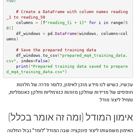
=
50
)
# Create a DataFrame with column names reading
_1 to reading_50
    columns 
=
[
f
"reading_{i + 1}"
for
 i 
in
 range
(
5
0
)]
    df_windows 
=
 pd
.
DataFrame
(
windows
,
 columns
=
col
umns
)
# Save the prepared training data
    df_windows
.
to_csv
(
"prepared_mq4_training_data.
csv"
,
 index
=
False
)
print
(
"Prepared training data saved to prepare
d_mq4_training_data.csv"
)
עכשיו, כשיש לנו מידע מוכן לאימון, כלומר סדרה של חלונות
חופפים של מדידות שחלקן מזוהות כנורמליות וחלקן כאנומליות,
נתחיל ליצור מודל.
אימון המודל (ומה זה אומר בכלל)
האימון משמעותו ליצור פונקציה שבה המודל "לומד" גבול החלטה