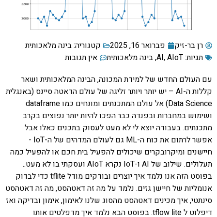
רן בר-זיק
פברואר 16, 2025
קטגוריה:
בינה מלאכותית
תגיות:
AIoT
,
AI
,
בינה מלאכותית
אין תגובות
עם העולם החדש של למידת המכונה, הבינה המלאכותית ושאר
קללות ה-AI – יש יותר ויותר זליגה של עולם הדאטה סיינס (באנגלית
Data Science) אל עולם המתכנתים ומונחים כמו dataframe
ושימוש במחברות ובפנדה כבר הפכו להיות יותר נפוצים בקרב
מתכנתים. בעבודה יוצא לי לא מעט לעסוק בתכנים כאלו אבל
אפשר לרתום את כוח ה-ML גם לעולם המדהים של ה-IoT -
חיישנים ומיקרובקרים שיכולים להפעיל בית חכם או להפעיל כמה
תעלולים. שילוב של AI ו-IoT נקרא AIoT ועסקתי בו לא מעט..
בפוסט הזה אנו נלמד איך יוצרים ובודקים מודל tflite כדי לבדוק
אנומליות של חיישן גזים. נלמד על מה זה דאטהסט, מה זה דאטהסט
סינתטי, איך מכינים דאטהסט מהסוג שלנו לאימון, אימון ובדיקה ואז
דיפלוט ל tflow lite. בפוסט הבא נלמד איך מדפלטים אותו