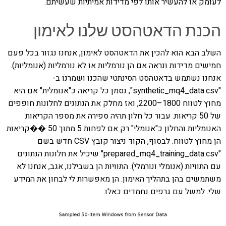
לעומק או להעשיר אותו לפי מדידות אמיתיות שעשיתם.
הכנת הדאטהסט שלנו לאימון
השלב הבא הוא להכין את הדאטהסט לאימון, אנחנו נגזור בכל פעם
חמישים מדידות ונראה אם הן נורמליות או לא נורמליות (אנומליות).
אנחנו נשתמש בדאטהסט הסינתטי שהכנו ושמרנו ב-
"synthetic_mq4_data.csv", נסמן כל קריאה כ"אנומלית" אם היא
מחוץ לטווח 1800–2200, ואז מחלק את הנתונים לחלונות חופפים
של 50 קריאות. עבור כל חלון תהיה ספירה את מספר הקריאות
האנומליות והחלון כ"אנומלי" רק אם לפחות 5 מתוך 50 ��קריאות
הן מחוץ לטווח. לבסוף, הקוד ניצור קובץ CSV חדש בשם
"prepared_mq4_training_data.csv" שיכיל את חלונות הנתונים
עם התוויות (אנומלי ונורמלי). התוויות הן בשבילנו, אגב, אנחנו לא
משתמשים בהן בתהליך האימון. הן מאפשרות לי לבחון את המידע
שלי. למשל עם גרפים נחמדים כאלו: