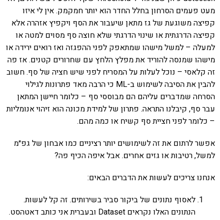
מעט פעמים הסרחון בחלל החדר הוא יותר חמקמק. אין לי איזו
קפיצה משוגעת של גז מתאן שיעבור את הסף ויקפיץ אזהרה אלא
קפיצה הדרגתית או שינוי הדרגתי שלא חוצה סף מסוים למטה או
למעלה – למשל מישהו שמתאפק לפני ההפגזה ואז רואים ירידה או
מישהו שמנסה להוריד את מפלץ הלחץ עם שחרורים קטנים. אז פה
זה קלאסי – נוכל לעלות על המסריח לפני שיש חציה של סף. חשוב
להבין את הסיבה לשימוש ב-ML כי הרבה מאד פתרונות לגילוי
הסרחה שמדברים עליהם הם מבוססי סף – כלומר חיישן המתאן
עבר סף, קיבלנו התראה. פתרון של למידת מכונה הוא זיהוי אנומליות
– כלומר לפני חציית סף קשיח או כמה מהם.
אפשר לרתום את זה לשימושים יותר רציניים כמו אבחון של גפ״מ
למשל, רטיבות או גזים אחרים. אבל איפה הכיף פה?
אנחנו צריכים לעשות את הדברים הבאים:
לאסוף נתונים של ביקור סביר בשירותים. זה קל לעשות.
הנתונים האלו נקראים Dataset ובעברית אני כותב דאטהסט.