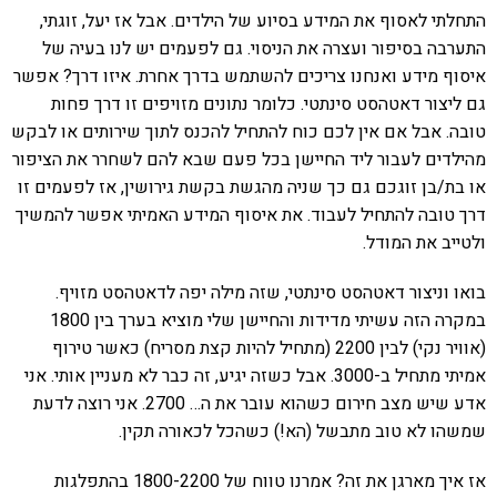
התחלתי לאסוף את המידע בסיוע של הילדים. אבל אז יעל, זוגתי,
התערבה בסיפור ועצרה את הניסוי. גם לפעמים יש לנו בעיה של
איסוף מידע ואנחנו צריכים להשתמש בדרך אחרת. איזו דרך? אפשר
גם ליצור דאטהסט סינתטי. כלומר נתונים מזויפים זו דרך פחות
טובה. אבל אם אין לכם כוח להתחיל להכנס לתוך שירותים או לבקש
מהילדים לעבור ליד החיישן בכל פעם שבא להם לשחרר את הציפור
או בת/בן זוגכם גם כך שניה מהגשת בקשת גירושין, אז לפעמים זו
דרך טובה להתחיל לעבוד. את איסוף המידע האמיתי אפשר להמשיך
ולטייב את המודל.
בואו וניצור דאטהסט סינתטי, שזה מילה יפה לדאטהסט מזויף.
במקרה הזה עשיתי מדידות והחיישן שלי מוציא בערך בין 1800
(אוויר נקי) לבין 2200 (מתחיל להיות קצת מסריח) כאשר טירוף
אמיתי מתחיל ב-3000. אבל כשזה יגיע, זה כבר לא מעניין אותי. אני
אדע שיש מצב חירום כשהוא עובר את ה… 2700. אני רוצה לדעת
שמשהו לא טוב מתבשל (הא!) כשהכל לכאורה תקין.
אז איך מארגן את זה? אמרנו טווח של 1800-2200 בהתפלגות