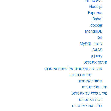
רספברי פיי
Node.js
Express
Babel
docker
MongoDB
Git
לימוד MySQL
SASS
jQuery
פיתוח אינטרנט
פתרונות ומאמרים על פיתוח אינטרנט
יסודות בתכנות
נגישות אינטרנט
חדשות אינטרנט
מידע כללי על אינטרנט
רשת האינטרנט
בניית אתרי אינטרנט