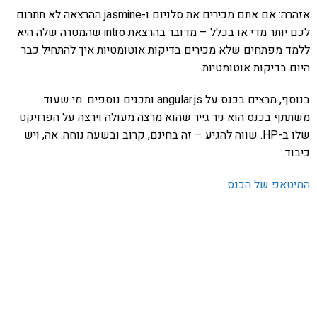
אזהרה: אם אתם מכירים את סלניום ו-jasmine ההרצאה לא תתרום
לכם יותר מדי או בכלל – מדובר בהרצאת intro שהמטרה שלה היא
ללמד מפתחים שלא מכירים בדיקות אוטומטיות איך להתחיל כבר
היום בדיקות אוטומטיות.
בנוסף, מרצים בכנס על angular.js ותכנים נוספים. מי שעוד
משתתף בכנס הוא ניר גייר שהוא מרצה מעולה וירצה על הפרויקט
שלו ב-HP. שווה להגיע – זה בחינם, קרוב ובשעה נוחה. אה, ויש
כיבוד.
המיטאפ של הכנס
אהבתם את התוכן שלי? נסו את
ספרי הלימוד שלי
פרויקט ספרי לימוד התכנות שלי עם אלפי קוראים