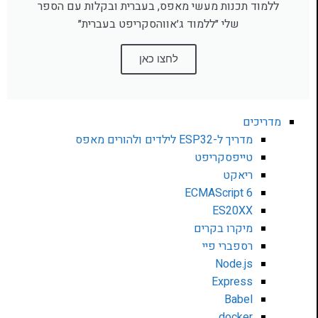
ללמוד תכנות מעשי מאפס, בעברית ובקלות עם הספר
שלי ״ללמוד ג׳אווהסקריפט בעברית״
לחצו כאן
מדריכים
מדריך ל-ESP32 לילדים ולהורים מאפס
טייפסקריפט
ריאקט
ECMAScript 6
ES20XX
מיקרו בקרים
רספברי פיי
Node.js
Express
Babel
docker