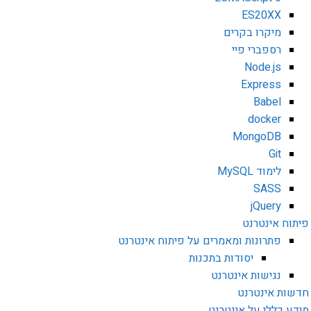
ES20XX
מיקרו בקרים
רספברי פיי
Node.js
Express
Babel
docker
MongoDB
Git
לימוד MySQL
SASS
jQuery
פיתוח אינטרנט
פתרונות ומאמרים על פיתוח אינטרנט
יסודות בתכנות
נגישות אינטרנט
חדשות אינטרנט
מידע כללי על אינטרנט