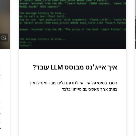
איך אייג׳נט מבוסס LLM עובד?
ל
א
הסבר בסיסי על איך אייג׳נט עם כלים עובד ואפילו איך
ה
בונים אחד מאפס עם פייתון בלבד.
ה
ש
א
מ
ב