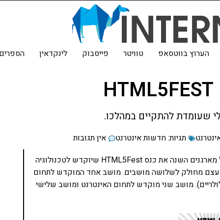
הערוץ בווטסאפ
טוויטר
פייסבוק
לינקדאין
הספרים 
ינטרנט
תגיות:
חדשות אינטרנט
אין תגובות
איגוד האינטרנט הישראלי והמשרד הישראלי של ה-W3C מארגנים השנה את כנס HTML5Fest שיוקדש לטכנולוגיה
ת את עולמנו הקט – HTML 5. הכנס בעצם מחולק לשלושה מושבים. מושב אחד המוקדש לתחום
לולריים). מושב שני מוקדש לתחום האינטרנט ומושב שלישי