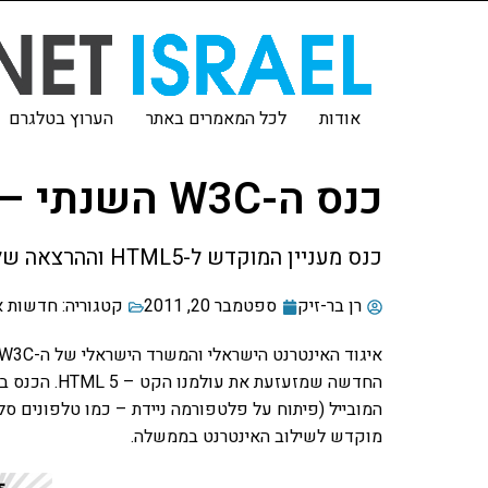
אודות
לכל המאמרים באתר
הערוץ בטלגרם
כנס ה-W3C השנתי – HTML5FEST
כנס מעניין המוקדש ל-HTML5 וההרצאה שלי שעומדת להתקיים במהלכו.
רן בר-זיק
ספטמבר 20, 2011
קטגוריה:
חדשות א
החדשה שמזעזע
המובייל (פיתוח על פלטפורמה ניידת – כמו טלפונים ס
מוקדש לשילוב האינטרנט בממשלה.