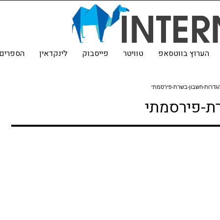
הערוץ בווטסאפ
טוויטר
פייסבוק
לינקדאין
הספרים 
הגדרות-חשבון-בשרת-פירסמתי
ת-פירסמתי