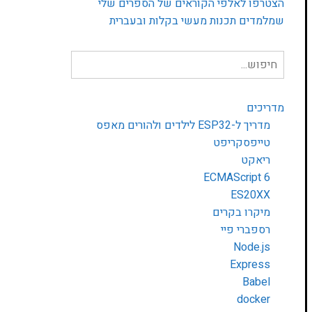
הצטרפו לאלפי הקוראים של הספרים שלי
שמלמדים תכנות מעשי בקלות ובעברית
חיפוש
עבור:
מדריכים
מדריך ל-ESP32 לילדים ולהורים מאפס
טייפסקריפט
ריאקט
ECMAScript 6
ES20XX
מיקרו בקרים
רספברי פיי
Node.js
Express
Babel
docker