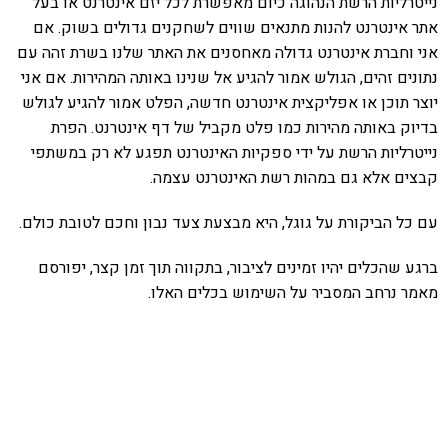
נייטרליות הרשת הנהוגה כיום מאפשרת לכל יזם אינטרנט או בעל
אתר אינטרנט להנות מתנאים שווים לשחקנים גדולים בשוק. אם
אני וחברת אינטרנט גדולה מאחסנים את האתר שלנו בשרת זהה עם
נתונים זהים, הגולש אמור להגיע אל שנינו באותה המהירות. אם אני
יוצר תוכן או אפליקצית אינטרנט חדשה, הפלט אמור להגיע לגולש
בדיוק באותה מהירות כמו פלט מקביל של דף אינטרנט. הפרת
נייטרליות הרשת על ידי ספקיות האינטרנט תפגע לא רק במשתפי
קבצים אלא גם במהות רשת האינטרנט עצמה.
עם כל הביקורת על גוגל, היא מבצעת צעד נבון וחכם לטובת כולם.
ברגע שהכלים יהיו זמינים לציבור, בתקווה תוך זמן קצר, יפורסם
מאמר נרחב המסביר על השימוש בכלים האלו.
אהבתם את התוכן שלי? נסו את
ספרי הלימוד שלי