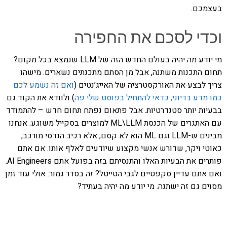
בעצמכם.
וכדי לסכם את החפירה
מי יודע מה יהיה בעולם החדש הזה של LLM שנמצא בכל מקום?
תחום התכנות משתנה, אבל מן הסתם מתכנתים נשארים. מישהו
צריך לבצע את האורקסטרציה של האייג׳נטים (
ואם זה נשמע לכם
כמו מדע בדיוני, כדאי להתחיל בפוסט שלי פה
) ולוודא את הקוד גם
בבעיות יותר סטנדרטיות. אבל פתאום נפתח תחום חדש – להתמודד
עם האתגרים של הכנסת ML\LLM למוצרים בסקייל משוגע. אנחנו
מבינים ש-LLM וגם ML הוא לא קסם, אלא רכיב הנדסי מורכב,
כאוטי ויקר, שדורש אנשי מקצוע שיודעים לאלף אותו. אם אתם
פותרים את הבעיות האלו והתנסיתם בזה בפועל אתם AI Engineers.
ואם אתם עדיין סקפטיים לגבי הטייטל? זה בסדר גמור. אולי עוד זמן
מסוים גם זה ישתנה. מי יודע מה יהיה בעתיד?