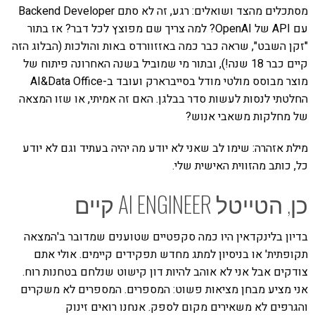
מסתכלים מהצד ושואלים: רגע, זה לא סתם Backend Developer
עם API של OpenAI? למה צריך שם מפוצץ לכל דבר? אז בתור
"זקן השבט", שראה כבר כמה באזזוורדס באות והולכות (הבלוג הזה
קיים כבר 18 שנה!), ובתור מי שמוביל בשנה האחרונה פיתוח של
מוצר מבוסס מולטי מודל בסייברארק ועובד ב-AI&Data Office
החלטתי לנסות לעשות סדר בבלגן. האם זה אמיתי, או שזו המצאה
של מחלקות משאבי אנוש?
מילת אזהרה: שימו לב שאני לא יודע מה יהיה בעתיד וגם לא יודע
כל, כותב מהזווית האישית שלי.
כן, הטייטל AI ENGINEER קיים
בדיון בלינקדאין היו כמה סקפטיים שטוענים שמדובר ב'המצאה
תקופתית' או בניסיון למתג מחדש תפקידים קיימים. אולי אתם
צודקים אבל אני לא אוהב להיות דון קישוט שנלחם בטחנות רוח.
אני מציע מבחן מציאות פשוט: המספרים. המספרים לא משקרים
והגרפים לא משאירים מקום לספק. אנחנו רואים זינוק