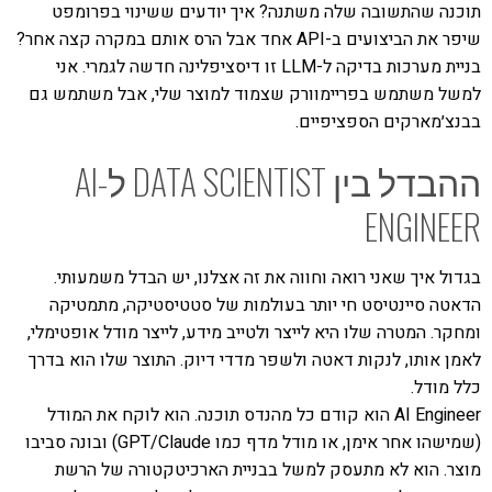
תוכנה שהתשובה שלה משתנה? איך יודעים ששינוי בפרומפט
שיפר את הביצועים ב-API אחד אבל הרס אותם במקרה קצה אחר?
בניית מערכות בדיקה ל-LLM זו דיסציפלינה חדשה לגמרי. אני
למשל משתמש בפריימוורק שצמוד למוצר שלי, אבל משתמש גם
בבנצ׳מארקים הספציפיים.
ההבדל בין DATA SCIENTIST ל-AI
ENGINEER
בגדול איך שאני רואה וחווה את זה אצלנו, יש הבדל משמעותי.
הדאטה סיינטיסט חי יותר בעולמות של סטטיסטיקה, מתמטיקה
ומחקר. המטרה שלו היא לייצר ולטייב מידע, לייצר מודל אופטימלי,
לאמן אותו, לנקות דאטה ולשפר מדדי דיוק. התוצר שלו הוא בדרך
כלל מודל.
AI Engineer הוא קודם כל מהנדס תוכנה. הוא לוקח את המודל
(שמישהו אחר אימן, או מודל מדף כמו GPT/Claude) ובונה סביבו
מוצר. הוא לא מתעסק למשל בבניית הארכיטקטורה של הרשת