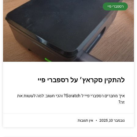
קריפטוגרפיה, ביצועים, אבטחת מידע ומידע
רספברי פיי
יסודי וחשוב שגם מתכנתים מנוסים לא תמיד
יודעים.
הכנסו עכשיו
להתקין סקראץ׳ על רספברי פיי
איך מחברים רספברי פיי ל Scratch? והכי חשוב: למה לעשות את
זה?
נובמבר 10, 2025
אין תגובות