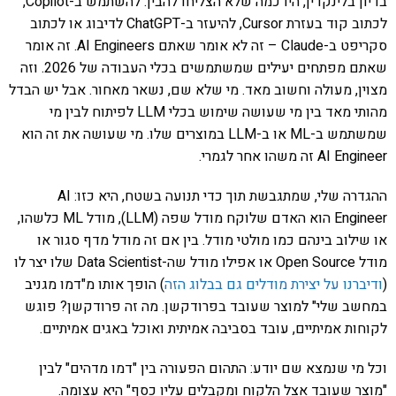
בדיון בלינקדין, היו כמה שלא הצליחו להבין: להשתמש ב-Copilot,
לכתוב קוד בעזרת Cursor, להיעזר ב-ChatGPT לדיבוג או לכתוב
סקריפט ב-Claude – זה לא אומר שאתם AI Engineers. זה אומר
שאתם מפתחים יעילים שמשתמשים בכלי העבודה של 2026. וזה
מצוין, מעולה וחשוב מאד. מי שלא שם, נשאר מאחור. אבל יש הבדל
מהותי מאד בין מי שעושה שימוש בכלי LLM לפיתוח לבין מי
שמשתמש ב-ML או ב-LLM במוצרים שלו. מי שעושה את זה הוא
AI Engineer זה משהו אחר לגמרי.
ההגדרה שלי, שמתגבשת תוך כדי תנועה בשטח, היא כזו: AI
Engineer הוא האדם שלוקח מודל שפה (LLM), מודל ML כלשהו,
או שילוב בינהם כמו מולטי מודל. בין אם זה מודל מדף סגור או
מודל Open Source או אפילו מודל שה-Data Scientist שלו יצר לו
(
ודיברנו על יצירת מודלים גם בבלוג הזה
) הופך אותו מ"דמו מגניב
במחשב שלי" למוצר שעובד בפרודקשן. מה זה פרודקשן? פוגש
לקוחות אמיתיים, עובד בסביבה אמיתית ואוכל באגים אמיתיים.
וכל מי שנמצא שם יודע: התהום הפעורה בין "דמו מדהים" לבין
"מוצר שעובד אצל הלקוח ומקבלים עליו כסף" היא עצומה.