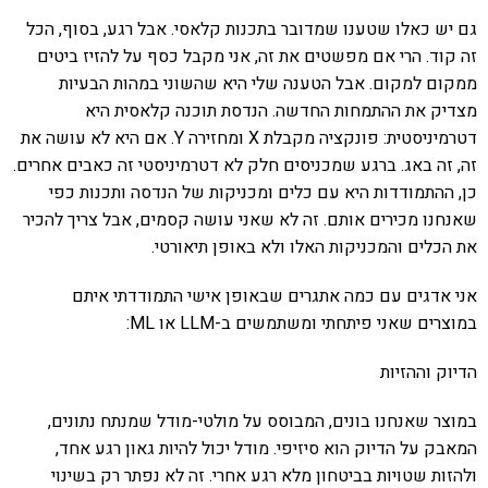
גם יש כאלו שטענו שמדובר בתכנות קלאסי. אבל רגע, בסוף, הכל
זה קוד. הרי אם מפשטים את זה, אני מקבל כסף על להזיז ביטים
ממקום למקום. אבל הטענה שלי היא שהשוני במהות הבעיות
מצדיק את ההתמחות החדשה. הנדסת תוכנה קלאסית היא
דטרמיניסטית: פונקציה מקבלת X ומחזירה Y. אם היא לא עושה את
זה, זה באג. ברגע שמכניסים חלק לא דטרמיניסטי זה כאבים אחרים.
כן, ההתמודדות היא עם כלים ומכניקות של הנדסה ותכנות כפי
שאנחנו מכירים אותם. זה לא שאני עושה קסמים, אבל צריך להכיר
את הכלים והמכניקות האלו ולא באופן תיאורטי.
אני אדגים עם כמה אתגרים שבאופן אישי התמודדתי איתם
במוצרים שאני פיתחתי ומשתמשים ב-LLM או ML:
הדיוק וההזיות
במוצר שאנחנו בונים, המבוסס על מולטי-מודל שמנתח נתונים,
המאבק על הדיוק הוא סיזיפי. מודל יכול להיות גאון רגע אחד,
ולהזות שטויות בביטחון מלא רגע אחרי. זה לא נפתר רק בשינוי