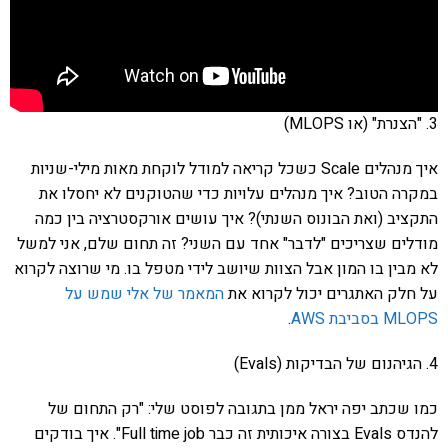
3. "הצנרת" (או MLOPS)
איך מנהלים Scale כשכל קריאה למודל לוקחת מאות מילי-שניות
במקרה הטוב? איך מנהלים עלויות כדי שהטוקנים לא יחסלו את
התקציב (ואת הבונוס השנתי)? איך עושים אורקסטרציה בין כמה
מודלים שצריכים "לדבר" אחד עם השני? זה תחום שלם, אני למשל
לא מבין בו המון אבל הצוות שיושב לידי מטפל בו. מי שרוצה לקרוא
על חלק האתגרים יכול לקרוא את
המאמר של אלי שמש על
MLOPS בסביבת AWS
.
4. הגיהנום של הבדיקות (Evals)
כמו שכתב יפה יראל ממן בתגובה לפוסט שלי: "רק התחום של
להנדס Evals בצורה איכותית זה כבר Full time job". איך בודקים