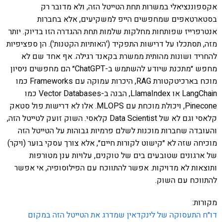
אקספוננציאלי במשרות תחת הטייטל הזה, ולא מדובר רק
בסטארטאפים שמחפשים הייפ למשקיעים, אלא בחברות
אנטרפרייז שפותחות מחלקות שלמות תחת ההגדרה הזו בדיוק. יותר
מזה, תסתכלו על דרישות התפקיד ('האותיות הקטנות'). הן ספציפיות
להחריד ושונות מהותית ממשרת בקאנד רגילה. אף אחד שם לא
מחפש ״מתכנת שיודע להשתמש ב-ChatGPT״ הם מחפשים ניסיון
מוכח בארכיטקטורת RAG, היכרות עמוקה עם Frameworks כמו
LangChain או LlamaIndex, הבנה ב-Vector Databases כמו
Pinecone, ויכולת מוכחת עם MLOPS. אלו לא דרישות פול סטאק
קלאסי וגם לא של Data Scientist קלאסי. השוק זועק לטייטל הזה,
והעובדה שחברות מוכנות לשלם פרמיות גבוהות על הטייטל הזה
מוכיחה שזה לא ״קישוט לקורות חיים״, אלא צורך עסקי בוער (ויקר)
של ארגונים שטובעים בים של טוקנים, עלויות ענן מטורפות
ותוצאות לא מדויקות. אפשר להתווכח עם הפילוסופיה, אי אפשר
להתווכח עם השוק.
מקורות:
דו״ח התעסוקה של לינקדאין שמדרג את הטייטל הזה במקום