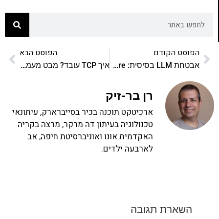
הפוסט הקודם
הפוסט הבא
אבטחת LLM בסיסית: Random Sequence Enclosure או פרומפט SALT
איך TCP עובד? מבט מעמיק
רן בר-זיק
ארכיטקט תוכנה בכיר בסייברארק, עיתונאי
טכנולוגיה בעיתון דה מרקר, מרצה בקריה
האקדמית אונו ואוניברסיטת חיפה, אב
לארבעה ילדים.
השארת תגובה