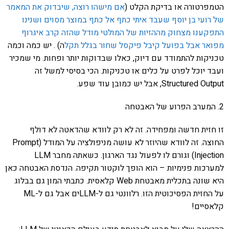
הטמפרטורה או בדיקת הקלט (
אם מישהו רוצה, שיבדוק את המאמר
של רועי בן יוסף שעבד איתי כתף אל כתף במוצר מסוים ושנינו
התפקענו מצחוק מההזיות של המולטי מודל שהזה קרב איגרוף
מפואר אבל בפועל קיבל פיקסל שחור בגלל תקל
ה) . יש כמה וכמה
טכניקות להתמודד עם דיוק, כאלו שבדוקות יותר ופחות. מי שמכיר
ועבד יוכל לפרט על כלים או טכניקות. הכי בסיסי למשל זה
Structured Output, אבל יש כמובן עוד שפע.
2. המערב הפרוע של האבטחה
זו חזית חדשה ומפחידה. זה לא רק לוודא שהדאטה לא דולף
החוצה. זה לוודא שהיוזר לא עושה מניפולציה על המודל (Prompt
Injection) וגורם לו לפעול נגד הארגון. כשאתה מחבר LLM
למערכות פנימיות – הוא הופך לוקטור תקיפה. הנדסת האבטחה כאן
היא שונה בתכלית מאבטחת Web קלאסית. כתבתי המון גם בבלוג
על החזית הפסיכוטית הזו. רלוונטי גם ל-LLMים אבל גם ל-ML
קלאסיים!