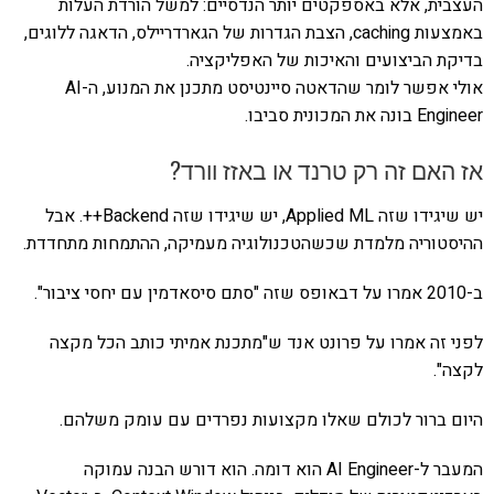
העצבית, אלא באספקטים יותר הנדסיים: למשל הורדת העלות
באמצעות caching, הצבת הגדרות של הגארדריילס, הדאגה ללוגים,
בדיקת הביצועים והאיכות של האפליקציה.
אולי אפשר לומר שהדאטה סיינטיסט מתכנן את המנוע, ה-AI
Engineer בונה את המכונית סביבו.
אז האם זה רק טרנד או באזז וורד?
יש שיגידו שזה Applied ML, יש שיגידו שזה Backend++. אבל
ההיסטוריה מלמדת שכשהטכנולוגיה מעמיקה, ההתמחות מתחדדת.
ב-2010 אמרו על דבאופס שזה "סתם סיסאדמין עם יחסי ציבור".
לפני זה אמרו על פרונט אנד ש"מתכנת אמיתי כותב הכל מקצה
לקצה".
היום ברור לכולם שאלו מקצועות נפרדים עם עומק משלהם.
המעבר ל-AI Engineer הוא דומה. הוא דורש הבנה עמוקה