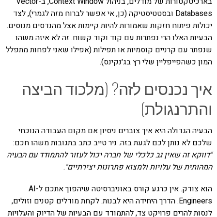
בארכיטקטורות של מודלים, בניהול Context Window, ב-Vector
Databases ובסטטיסטיקה (כן, אי אפשר לברוח מזה לגמרי), לצד
יכולות פיתוח חזקות שאמורות להיות קיימות אצל מהנדסים מנוסים.
הבעיות האלו הרי נפתרות עם קוד וקוד קשוח. זה לא איזה משהו
שנפתר עם קרניים קוסמיות או תפילות (אפילו שאני לפחות מתפלל
המון כשהפייפליין שלי רץ בג׳נקינס).
איך נכנסים לזה? (מלכוד הביצה
והתרנגולת)
הבעיה הגדולה היא איך צוברים ניסיון אם מקום העבודה הנוכחי
שלכם לא נותן לכם לגעת בזה. ניר טייב כתב בתגובות משהו חכם:
"דווקא זה שאין גב כלכלי של חברה יכול לעזור להתמודד עם הבעיה
המהותית של עלויות ולמצוא פתרונות יצירתיים"
.
הוא צודק. אין כרגע קורס באוניברסיטה שיהפוך אתכם ל-AI
Engineers. הדרך היחידה היא לבנות. לקחת מודלים קטנים וזולים,
לנסות להרים פרויקט צד, להתמודד עם הבעיות של הדיוק והעלויות