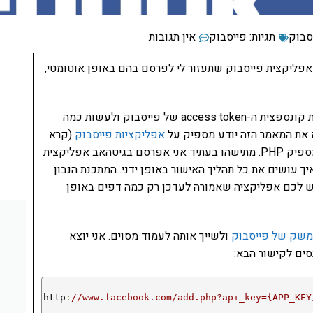
סבוק
תגיות:
פייסבוק
אין תגובות
ך אפליקצית פייסבוק שתעזור לי לפרסם בהם באופן אוטומטי,
באופן עקרוני, זה די קל – כל מה שאני צריך להבין זה את קונספצית ה-access token של פייסבוק ולעשות כמה
 את המאמר הזה יודע מספיק על
אפליקציות פייסבוק
(קרא
את המאמרים הקודמים על אפליקצית פייסבוק) ויודע מספיק PHP. מתישהו בעתיד אני אפרסם בגיטהאב אפליקצית
 עושים את כל תהליך האישור באופן ידני. המתכנת הנבון
 יש לכם אפליקציה שאמורה לעדכן רק כמה דפים באופן
ממשק של פייסבוק
ולשייך אותה לעמוד מסוים. אני יוצא
סים לקישור הבא:
http
:
//www.facebook.com/add.php?api_key={APP_KEY