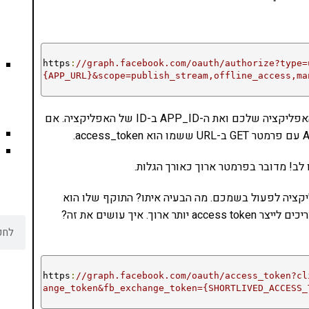
https
:
//graph.facebook.com/oauth/authorize?type=
{APP_URL}&scope=publish_stream,offline_access,ma
שימו לב, כמובן, להחליף את ה-APP_URL ב-URL של האפליקציה שלכם ואת ה-APP_ID ב-ID של האפליקציה. אם
-token שמאפשר לכל אפליקציה לפעול בשמכם. מה הבעיה איתו? התוקף שלו הוא
לשעתיים בלבד. על מנת להאריך אותו ל-60 יום, אנחנו צריכים לייצר access token יותר ארוך. איך עושים את זה?
https
:
//graph.facebook.com/oauth/access_token?cl
ange_token&fb_exchange_token={SHORTLIVED_ACCESS_