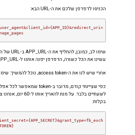
הכניסו לדפדפן שלכם את ה-URL הבא:
user_agent&client_id={APP_ID}&redirect_uri=
nage_pages
עשינו את הכל כשורה, הדפדפן יפנה אותנו ל-APP_URL עם פרמטר GET ב-URL ששמו הוא access_token.
אחרי שיש לנו את ה-access token, נוכל להמשיך: שימו לב! מדובר בפרמטר ארוך כאורך הגלות.
כפי שציינתי קודם, מדובר ב
בקלות:
ient_secret={APP_SECRET}&grant_type=fb_exch
TOKEN}