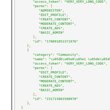
"access_token"
:
"VERY_VERY_LONG_CODE"
,
"perms"
:
[
"ADMINISTER"
,
"EDIT_PROFILE"
,
"CREATE_CONTENT"
,
"MODERATE_CONTENT"
,
"CREATE_ADS"
,
"BASIC_ADMIN"
],
"id"
:
"178091852371976"
},
{
"category"
:
"Community"
,
"name"
:
"\u05db\u05e0\u05e1 \u05de\u05d
"access_token"
:
"VERY_VERY_LONG_CODE"
,
"perms"
:
[
"EDIT_PROFILE"
,
"CREATE_CONTENT"
,
"MODERATE_CONTENT"
,
"CREATE_ADS"
,
"BASIC_ADMIN"
],
"id"
:
"231715803508970"
},
}