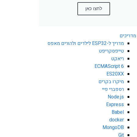
לחצו כאן
מדריכים
מדריך ל-ESP32 לילדים ולהורים מאפס
טייפסקריפט
ריאקט
ECMAScript 6
ES20XX
מיקרו בקרים
רספברי פיי
Node.js
Express
Babel
docker
MongoDB
Git