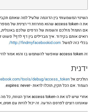
את ה-access token שהוא מחרוזת די רצינית של מספרים ואותיות. לכל דף יש access token משלו.
אם התמזל מזלכם והשמות של הדפים שלכם באנגלית, א
בכלי כזה למשל:
http://findmyfacebookid.com/
זה access token שאפשר להשתמש בו והוא אמור להיות לנצח. איך נדע מה התוקף שלו? בקלות:
ידנית
הולכים אל
facebook.com/tools/debug/access_token
העמוד. אם הכל תקין, תוכלו לראות -expires: never.
שאנחנו רוצים לפרסם הודעה. זה יכול להיות עם cron, או בכל דרך אחרת שמתחשק לכם: