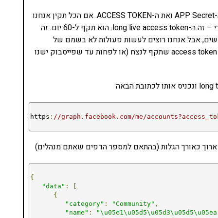
שימו לב לשים את כל הפרטים הנכונים בכתובת – את ה-APP Secret ואת ה-ACCESS TOKEN. אם הכל תקין אנחנו
נקבל אובייקט JSON שבו יש Access token אחר לגמרי – זה ה-long live access token. הוא תקף ל-60 יום. זה
לקבל ב-access token של משתמשים, אבל אנחנו רוצים לעשות פעולות לא בשמם של
משתמשים, אלא בשמם של דפים – וכאן אפשר לקבל access token שתקף לנצח (או לפחות עד שפייסבוק ישנו
https
:
//graph.facebook.com/me/accounts?access_to
{
"data"
:
[
{
"category"
:
"Community"
,
"name"
:
"\u05e1\u05d5\u05d3\u05d5\u05ea