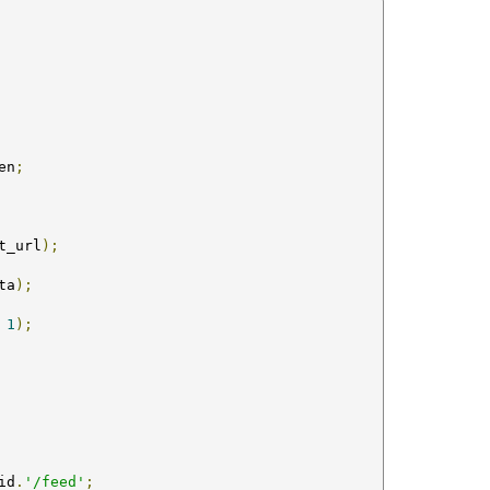
en
;
t_url
);
ta
);
1
);
id
.
'/feed'
;