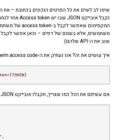
המקסימום שאפשר 
שוב את ה-API שלהם).
איך עושים את זה? אנו נעתיק את ה-long term access code ונכניס אותו לכתובת הבאה
ken={TOKEN}
אם עשיתם את הכל כמו שצריך, תקבלו אובייקט JSON ארוך כאורך הגלות (בהתאם למספר הדפים שאתם מנהלים)
"
,