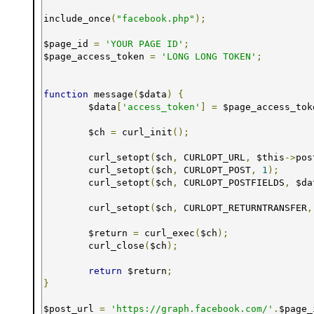
include_once
(
"facebook.php"
);
$page_id 
=
'YOUR PAGE ID'
;
$page_access_token 
=
'LONG LONG TOKEN'
;
function
 message
(
$data
)
{
        $data
[
'access_token'
]
=
 $page_access_tok
        $ch 
=
 curl_init
();
        curl_setopt
(
$ch
,
 CURLOPT_URL
,
 $this
->
pos
        curl_setopt
(
$ch
,
 CURLOPT_POST
,
1
);
        curl_setopt
(
$ch
,
 CURLOPT_POSTFIELDS
,
 $da
        curl_setopt
(
$ch
,
 CURLOPT_RETURNTRANSFER
,
        $return 
=
 curl_exec
(
$ch
);
        curl_close
(
$ch
);
return
 $return
;
}
$post_url 
=
'https://graph.facebook.com/'
.
$page_