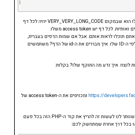
}
השינוי המשמעותי בין הדוגמה שלעיל למה שאתם תקבלו הוא שבמקום VERY_VERY_LONG_CODE יהיה לכל דף
תם תוכלו לראות אותם. אבל אם שמות הדפים בעברית,
רואים אותם בקידוד. איך מבדילים בין דף לדף? פשוט לפי ה-ID שלו. איך מבררים את ה-id של הדף? משתמשים
https://developers.
ומכניסים את ה-access token של
אחרי שיש לנו את ה-access token ארוך הטווח, כל מה שנותר לנו לעשות זה להריץ את קוד ה-PHP הזה בכל פעם