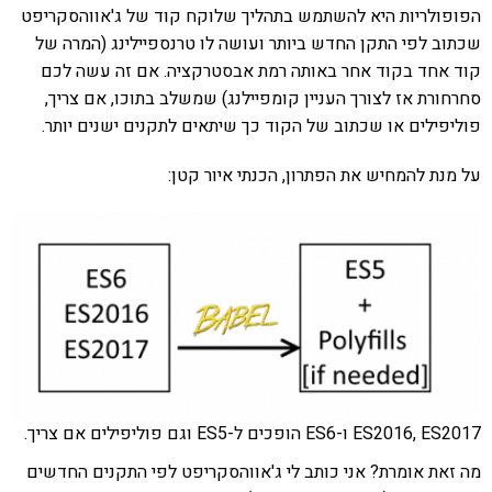
הפופולריות היא להשתמש בתהליך שלוקח קוד של ג'אווהסקריפט
שכתוב לפי התקן החדש ביותר ועושה לו טרנספיילינג (המרה של
קוד אחד בקוד אחר באותה רמת אבסטרקציה. אם זה עשה לכם
סחרחורת אז לצורך העניין קומפיילנג) שמשלב בתוכו, אם צריך,
פוליפילים או שכתוב של הקוד כך שיתאים לתקנים ישנים יותר.
על מנת להמחיש את הפתרון, הכנתי איור קטן:
ES2016, ES2017 ו-ES6 הופכים ל-ES5 וגם פוליפילים אם צריך.
מה זאת אומרת? אני כותב לי ג'אווהסקריפט לפי התקנים החדשים