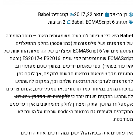
רן בר-זיק
ינואר 22, 2017
קטגוריה:
Babel
תגיות:
ECMAScript 6
,
Babel
2 תגובות
Babel
היא כלי שפותר לנו בעיה משמעותית מאוד – חוסר התמיכה
של דפדפנים ושל פלטפורמות (כמו node) בחלק מהפיצ'רים
המתקדמים של ECMAScript 6 ופיצ'רים של הגרסאות החדשות של
ECMAScript שממוספרות לפי שנים: ES2016 ו-ES2017 (ובטח
יהיו עוד בעתיד). כפי שאנחנו יודעים, במשך שנים מפתחי ווב
מתענים מכך שיוצאות גרסאות חדשות לתקנים, אך לוקח זמן
לדפדפנים לעדכן את הגרסאות שלהם וכך, במקום להשתמש
במשהו מגניב במיוחד כמו גנרטורים, או טמפלייטינג, אנחנו צריכים
להשתמש בתקנים ישנים יותר כי
ללקוחות יש דפדפן אינטרנט
אקספלורר מיושן, עתיק ומצחין
לחלק מהמחשבים אין דפדפנים
מתקדמים ולעיתים גם גרסאות ה-node שרצות על השרת לא
מעודכנות.
איך פותרים את הבעיה הזו? ישנן כמה דרכים. אחת הדרכים