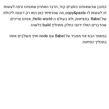
כמובן שכשאנחנו כותבים קוד, הדבר האחרון שאנחנו נרצה לעשות
זה לעשות לו copy&paste, מה שהראיתי כאן הוא רק דוגמה ליכולת
של Babel. במציאות, ולא בעולם ה-Hello world, אנחנו צריכים
שהדברים האלו ירוצו כחלק מתהליך build כלשהו.
במאמר הבא אני מסביר על Babel עם node ואיך משלבים אותו
בתהליך הפיתוח.
אהבתם את התוכן שלי? נסו את
ספרי הלימוד שלי
פרויקט ספרי לימוד התכנות שלי עם אלפי קוראים
ותמיכה של חברות מובילות נועד לאפשר לכל אחד ואחת
ללמוד תכנות מעשי
לחצו כאן