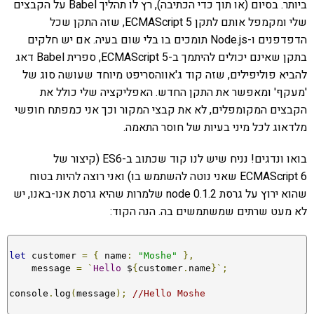
ביותר. בסיום (או תוך כדי הכתיבה), רץ לו תהליך Babel על הקבצים
שלי ומקמפל אותם לתקן ECMAScript 5, שזה התקן שכל
הדפדפנים ו-Node.js תומכים בו בלי שום בעיה. אם יש חלקים
בתקן שאינם יכולים להיתמך ב-ECMAScript 5, ספרית Babel דאג
להביא פוליפילים, שזה קוד ג'אווהסריפט מיוחד שעושה סוג של
'מעקף' ומאפשר את התקן החדש. האפליקציה שלי כולל את
הקבצים המקומפלים, לא את קבצי המקור וכך אני כמפתח חופשי
מלדאוג לכל מיני בעיות של חוסר התאמה.
בואו ונדגים! נניח שיש לנו קוד שכתוב ב-ES6 (קיצור של
ECMAScript 6 שאני נוטה להשתמש בו) ואני רוצה להיות בטוח
שהוא ירוץ על גרסת node 0.1.2 שלמרות שהיא גרסת אנו-באנו, יש
לא מעט שרתים שמשתמשים בה. הנה הקוד:
let
 customer 
=
{
 name
:
"Moshe"
},
    message 
=
`
Hello
 $
{
customer
.
name
}`;
console
.
log
(
message
);
//Hello Moshe