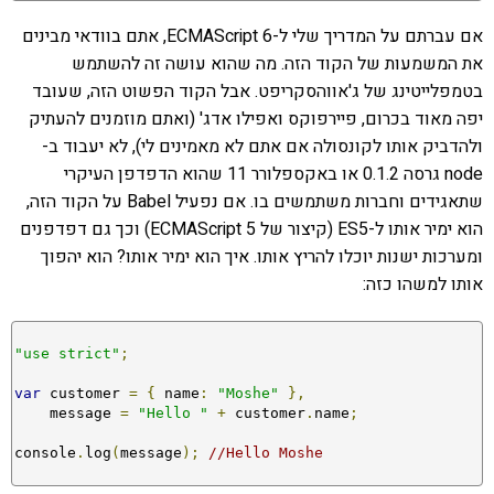
אם עברתם על המדריך שלי ל-ECMAScript 6, אתם בוודאי מבינים
את המשמעות של הקוד הזה. מה שהוא עושה זה להשתמש
בטמפלייטינג של ג'אווהסקריפט. אבל הקוד הפשוט הזה, שעובד
יפה מאוד בכרום, פיירפוקס ואפילו אדג' (ואתם מוזמנים להעתיק
ולהדביק אותו לקונסולה אם אתם לא מאמינים לי), לא יעבוד ב-
node גרסה 0.1.2 או באקספלורר 11 שהוא הדפדפן העיקרי
שתאגידים וחברות משתמשים בו. אם נפעיל Babel על הקוד הזה,
הוא ימיר אותו ל-ES5 (קיצור של ECMAScript 5) וכך גם דפדפנים
ומערכות ישנות יוכלו להריץ אותו. איך הוא ימיר אותו? הוא יהפוך
אותו למשהו כזה:
"use strict"
;
var
 customer 
=
{
 name
:
"Moshe"
},
    message 
=
"Hello "
+
 customer
.
name
;
console
.
log
(
message
);
//Hello Moshe