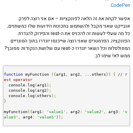
.
CodePen
אפשר לקחת את זה הלאה לפונקציות – אם אני רוצה לפרק
אובייקט שאני מקבל ולהשתמש בתכונות הידועות שלו כמשתנים,
כל מה שעלי לעשות זה להכניס את ה-rest והפירוק להגדרת
הפונקציה. הפרמטרים שאני רוצה שייכנסו יוגדרו בתוך הסוגריים
המסולסלות וכל השאר יוגדרו כ-rest עם שלושת הנקודות. מסובך?
ממש לא! שימו לב:
function
 myFunction 
({
arg1
,
 arg2
,
...
others
})
{
// r
est operator
  console
.
log
(
arg1
);
  console
.
log
(
arg2
);
  console
.
log
(
others
);
}
myFunction
({
arg1
:
'value1'
,
 arg2
:
'value2'
,
 arg3
:
'v
alue3'
,
 arg4
:
'value5'
});