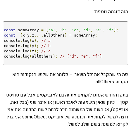
הנה דוגמה נוספת:
const
 someArray 
=
[
'a'
,
'b'
,
'c'
,
'd'
,
'e'
,
'f'
];
const
[
x
,
y
,
z
,...
allOthers
]
=
 someArray
;
console
.
log
(
x
);
// a
console
.
log
(
y
);
// b
console
.
log
(
z
);
// c
console
.
log
(
allOthers
);
// ["d", "e", "f"]
פה מי שמקבל את ׳כל השאר׳ – כלומר את שלוש הנקודות הוא
הקבוע allOthers.
בתקן החדש אנחנו לוקחים את זה גם לאוביקטים אבל עם טוויסט
קטן – כיוון שאין משמעות לאיבר ראשון או איבר שני (בכל זאת,
אובייקט), אז השם של המשתנה חייב להיות לשם התכונה. אם אני
רוצה למשל לקחת את תכונת a של אובייקט someObject אני צריך
לקרוא למשנה בשם שלו. למשל: