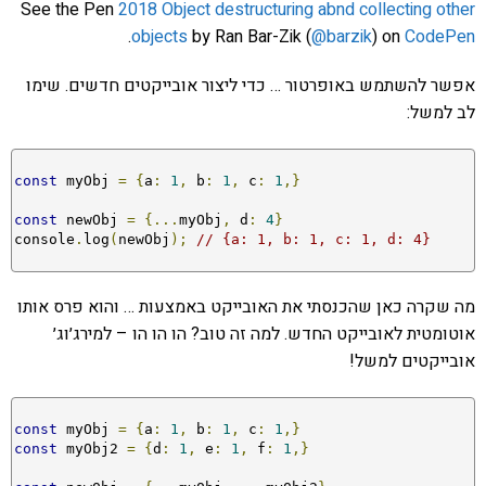
See the Pen
2018 Object destructuring abnd collecting other
.
objects
by Ran Bar-Zik (
@barzik
) on
CodePen
אפשר להשתמש באופרטור … כדי ליצור אובייקטים חדשים. שימו
לב למשל:
const
 myObj 
=
{
a
:
1
,
 b
:
1
,
 c
:
1
,}
const
 newObj 
=
{...
myObj
,
 d
:
4
}
console
.
log
(
newObj
);
// {a: 1, b: 1, c: 1, d: 4}
מה שקרה כאן שהכנסתי את האובייקט באמצעות … והוא פרס אותו
אוטומטית לאובייקט החדש. למה זה טוב? הו הו הו – למירג׳וג׳
אובייקטים למשל!
const
 myObj 
=
{
a
:
1
,
 b
:
1
,
 c
:
1
,}
const
 myObj2 
=
{
d
:
1
,
 e
:
1
,
 f
:
1
,}