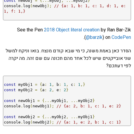
const
 newObj 
=
{...
myObj
,
...
myObj2
}
console
.
log
(
newObj
);
// {a: 1, b: 1, c: 1, d: 1, e: 
1, f: 1,}
See the Pen
2018 Object literal creation
by Ran Bar-Zik
.
(
@barzik
) on
CodePen
הסדר כאן באמת משנה, כי מי שבא קודם מנצח. בואו וניקח למשל
שני אובייקטים שיש לכל אחד מהם תכונה עם שם זהה. מה יקרה
לפי דעתכם?
const
 myObj1 
=
{
a
:
1
,
 b
:
1
,
 c
:
1
,}
const
 myObj2 
=
{
a
:
2
,
 e
:
2
}
const
 newObj1 
=
{...
myObj1
,
...
myObj2
}
console
.
log
(
newObj1
);
// {a: 2, b: 1, c: 1, e: 2}
const
 newObj2 
=
{...
myObj2
,
...
myObj1
}
console
.
log
(
newObj2
);
// {a: 1, e: 2, b: 1, c: 1}