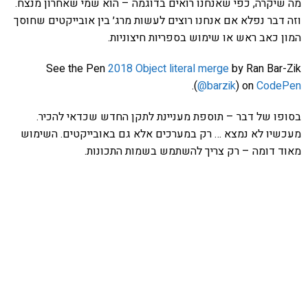
מה שיקרה, כפי שאנחנו רואים בדוגמה – הוא שמי שאחרון מנצח.
וזה דבר נפלא אם אנחנו רוצים לעשות מרג׳ בין אובייקטים שחוסך
המון כאב ראש או שימוש בספריות חיצוניות.
See the Pen
2018 Object literal merge
by Ran Bar-Zik
.
(
@barzik
) on
CodePen
בסופו של דבר – תוספת מעניינת לתקן החדש שכדאי להכיר.
מעכשיו לא נמצא … רק במערכים אלא גם באובייקטים. השימוש
מאוד דומה – רק צריך להשתמש בשמות התכונות.
אהבתם את התוכן שלי? נסו את
ספרי הלימוד שלי
פרויקט ספרי לימוד התכנות שלי עם אלפי קוראים
ותמיכה של חברות מובילות נועד לאפשר לכל אחד ואחת
ללמוד תכנות מעשי