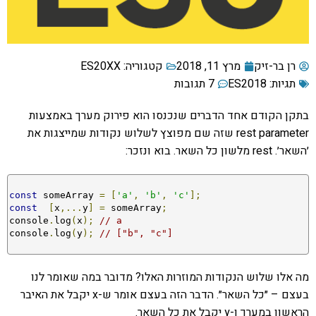
רן בר-זיק
מרץ 11, 2018
קטגוריה:
ES20XX
תגיות:
ES2018
7 תגובות
בתקן הקודם אחד הדברים שנכנסו הוא פירוק מערך באמצעות
rest parameter שזה שם מפוצץ לשלוש נקודות שמייצגות את
׳השאר׳. rest מלשון כל השאר. בוא ונזכר:
const
 someArray 
=
[
'a'
,
'b'
,
'c'
];
const
[
x
,...
y
]
=
 someArray
;
console
.
log
(
x
);
// a
console
.
log
(
y
);
// ["b", "c"]
מה אלו שלוש הנקודות המוזרות האלו? מדובר במה שאומר לנו
בעצם – ״כל השאר״. הדבר הזה בעצם אומר ש-x יקבל את האיבר
הראשון במערך ו-y יקבל את כל השאר.