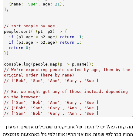
{
name
:
'Sue'
,
 age
:
21
},
];
// sort people by age
people
.
sort
(
(
p1
,
 p2
)
=>
{
if
(
p1
.
age 
<
 p2
.
age
)
return
-
1
;
if
(
p1
.
age 
>
 p2
.
age
)
return
1
;
return
0
;
});
console
.
log
(
people
.
map
(
p 
=>
 p
.
name
));
// We're expecting people sorted by age, then by the 
original order (here by name)
// ['Bob', 'Sam', 'Ann', 'Gary', 'Sue']
// But we might get any of these instead, depending 
on the browser:
// ['Sam', 'Bob', 'Ann', 'Gary', 'Sue']
// ['Bob', 'Sam', 'Gary', 'Ann', 'Sue']
// ['Sam', 'Bob', 'Gary', 'Ann', 'Sue']
מה קורה פה? יש לי מערך של אובייקטים שמכילים אנשים. המערך
ממוין כבר לפי שמות. אם אני ממיין אותו לפי גיל באמצעות פונקצית