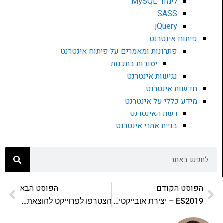
לימוד MySQL
SASS
jQuery
פיתוח אינטרנט
פתרונות ומאמרים על פיתוח אינטרנט
יסודות בתכנות
נגישות אינטרנט
חדשות אינטרנט
מידע כללי על אינטרנט
רשת האינטרנט
בניית אתרי אינטרנט
הפוסט הקודם
הפוסט הבא
ES2019 – יצירת אובייקטים ממערכים עם fromEntries
הצטרפו לפרוייקט להוצאת ספר חדש של ג׳אווהסקריפט בעברית!