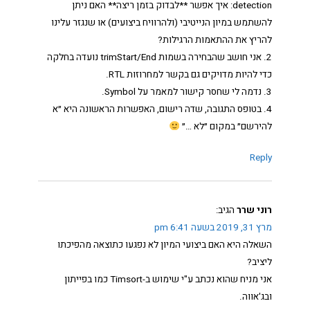
detection: איך אפשר **לבדוק בזמן ריצה** האם ניתן
להשתמש במיון הנייטיבי (ולהרוויח ביצועים) או שנגזר עלינו
להריץ את ההתאמות הרגילות?
2. אני חושב שהבחירה בשמות trimStart/End נועדה בחלקה
כדי להיות מדויקים גם בקשר למחרוזות RTL.
3. נדמה לי שחסר קישור למאמר על Symbol.
4. בטופס התגובה, שדה רישום, האפשרות הראשונה היא ״א
להירשם״ במקום ״לא …״
Reply
רוני שרר
הגיב:
מרץ 31, 2019 בשעה 6:41 pm
השאלה היא האם ביצועי המיון לא נפגעו כתוצאה מהפיכתו
ליציב?
אני מניח שהוא נכתב ע"י שימוש ב-Timsort כמו בפייתון
ובג'אווה.