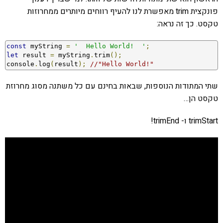
פונקצית trim מאפשרת לנו להעיף רווחים מיותרים ממחרוזות
טקסט. כך זה נראה:
const
 myString 
=
'  Hello World!  '
;
let
 result 
=
 myString
.
trim
();
console
.
log
(
result
);
//"Hello World!"
שתי המתודות הנוספות, שבאות בחינם עם כל משתנה מסוג מחרוזת
טקסט הן…
trimStart ו- trimEnd!