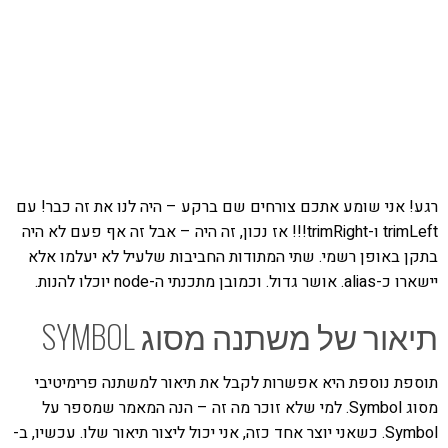
רגע! אני שומע אתכם צורחים שם ברקע – היה לנו את זה כבר! עם
trimLeft ו-trimRight!!! אז נכון, זה היה – אבל זה אף פעם לא היה
בתקן באופן רשמי. שתי המתודות החביבות שלעיל לא יעלמו אלא
יישארו כ-alias. אושר גדול. וכמובן מתכנתי ה-node יוכלו להנות.
תיאור של משתנה מסוג SYMBOL
תוספת נוספת היא אפשרות לקבל את תיאור למשתנה פרימיטיבי
מסוג Symbol. למי שלא זוכר מה זה – הנה המאמר שמספר על
Symbol. כשאני יוצר אחד כזה, אני יכול ליצור תיאור שלו. עכשיו, ב-