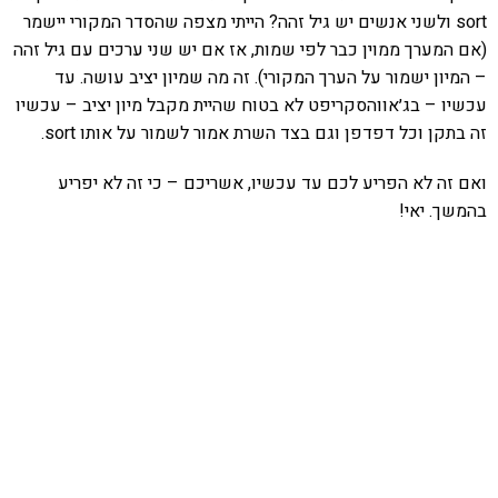
sort ולשני אנשים יש גיל זהה? הייתי מצפה שהסדר המקורי יישמר
(אם המערך ממוין כבר לפי שמות, אז אם יש שני ערכים עם גיל זהה
– המיון ישמור על הערך המקורי). זה מה שמיון יציב עושה. עד
עכשיו – בג׳אווהסקריפט לא בטוח שהיית מקבל מיון יציב – עכשיו
זה בתקן וכל דפדפן וגם בצד השרת אמור לשמור על אותו sort.
ואם זה לא הפריע לכם עד עכשיו, אשריכם – כי זה לא יפריע
בהמשך. יאי!
אהבתם את התוכן שלי? נסו את
ספרי הלימוד שלי
פרויקט ספרי לימוד התכנות שלי עם אלפי קוראים
ותמיכה של חברות מובילות נועד לאפשר לכל אחד ואחת
ללמוד תכנות מעשי