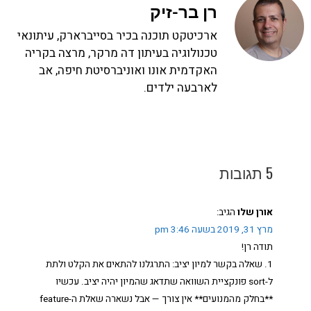
רן בר-זיק
ארכיטקט תוכנה בכיר בסייברארק, עיתונאי
טכנולוגיה בעיתון דה מרקר, מרצה בקריה
האקדמית אונו ואוניברסיטת חיפה, אב
לארבעה ילדים.
5 תגובות
אורן שלו
הגיב:
מרץ 31, 2019 בשעה 3:46 pm
תודה רן!
1. שאלה בקשר למיון יציב: התרגלנו להתאים את הקלט ולתת
ל-sort פונקציית השוואה שתדאג שהמיון יהיה יציב. עכשיו
**בחלק מהמנועים** אין צורך — אבל נשארה שאלת ה-feature