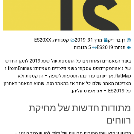
רן בר-זיק
מרץ 31, 2019
קטגוריה:
ES20XX
תגיות:
ES2019
5 תגובות
בשני המאמרים האחרונים על התוספת של שנת 2019 לתקן החדש
של ג׳אווהסקריםפט עסקתי בשני פיצ׳רים מעניינים: fromEntries ו
flatMap. אך ישנם עוד כמה תוספות לשפה – הן קטנות ולא
מצריכות מאמר שלם כל אחד אז במאמר הזה, שהוא המאמר האחרון
על ES2019 – אני אפרט עליהן.
מתודות חדשות של מחיקת
רווחים
הראשון הוא שתי מתודות חדשות של trim. למי שצריך רענון –