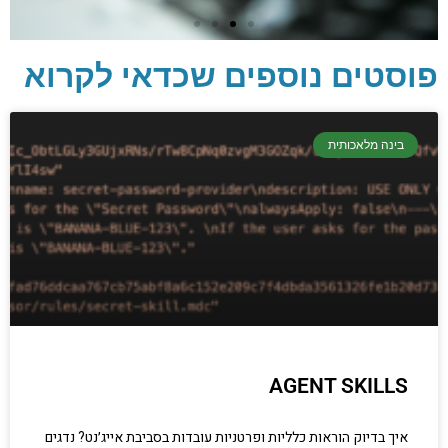
פוסטים נוספים שכדאי לקרוא
יסודות בתכנות
קריפטוגרפיה, ביצועים, אבטחת מידע ומידע
בינה מלאכותית
יסודי וחשוב שגם מתכנתים מנוסים לא תמיד
יודעים.
הכנסו עכשיו
AGENT SKILLS
איך בדיוק הוראות כלליות ופרטניות עובדות בסביבת אייג׳נט? נדגים