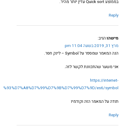
בממוצע Quick sort עדין יותר מהיר.
Reply
מישהו
הגיב:
מרץ 31, 2019 בשעה 11:04 pm
הנה המאמר שמספר על Symbol – לינק חסר.
אני משער שהתכוונת לקשר לזה.
https://internet-
E%D7%93%D7%A8%D7%99%D7%9B%D7%99%D7%9D/es6/symbol/
תודה על המאמר הזה וקודמיו
Reply