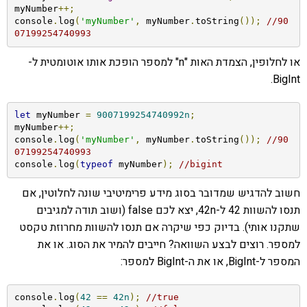
myNumber
++;
console
.
log
(
'myNumber'
,
 myNumber
.
toString
());
//90
07199254740993
או לחלופין, הצמדת האות "n" למספר הופכת אותו אוטומטית ל-
BigInt.
let
 myNumber 
=
9007199254740992n
;
myNumber
++;
console
.
log
(
'myNumber'
,
 myNumber
.
toString
());
//90
07199254740993
console
.
log
(
typeof
 myNumber
);
//bigint
חשוב להדגיש שמדובר בסוג מידע פרימיטיבי שונה לחלוטין, אם
תנסו להשוות 42 ל-42n, יצא לכם false (ושוב תודה למגיבים
שתקנו אותי). בדיוק כפי שיקרה אם תנסו להשוות מחרוזת טקסט
למספר. רוצים לבצע השוואה? חייבים להמיר את הסוג. או את
המספר ל-BigInt, או את ה-BigInt למספר:
console
.
log
(
42
==
42n
);
//true