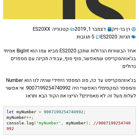
רן בר-זיק
דצמבר 1, 2019
קטגוריה:
ES20XX
תגיות:
ES2020
5 תגובות
אחד הבשורות הגדולות שתקן ES2020 מביא עמו הוא BigInt אמיתי
בג'אווהסקריפט שמאפשר, סוף סוף, עבודה תקינה עם מספרים
גדולים.
בג'אווהסקריפט עד כה, סוג המספר היחידי שהיה לנו הוא Number
והמספר המקסימלי האפשרי היה 9007199254740992. אי אפשר
לעלות מעל זה. לא מאמינים? הריצו את הקוד הבא ותראו:
let
 myNumber 
=
9007199254740992
;
myNumber
++;
console
.
log
(
'myNumber'
,
 myNumber
);
//9007199254740
992