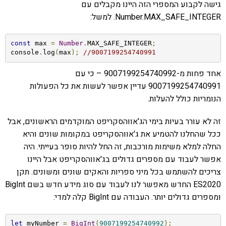
גישה לקבוע המספרי הזה היינו מקבלים עם
Number.MAX_SAFE_INTEGER. למשל:
const
 max 
=
Number
.
MAX_SAFE_INTEGER
;
console
.
log
(
max
);
//9007199254740991
אחד פחות מ-9007199254740992 – כי עם
9007199254740991 עדיין אפשר לעשות את כל הפעולות
הנומריות כולל להעלות.
זה לא עורר בעיות בימי הג'אווהסקריפט המוקדמים הראשונים, אבל
ככל שהחלנו להטמיע את ג'אווהסקריפט במקומות שונים והיא
החלה למלא משימות מורכבות, זה החל להיות סופר בעייתי. היה
אפשר לעבוד עם מספרים גדולים בג'אווהסקריפט אבל היינו
צריכים להשתמש בכל מיני ספריות והאקים שונים ומשונים. תקן
ES2020 החדש מאפשר לנו לעבוד עם סוג מידע חדש בשם BigInt
ומספרים גדולים יותר. העבודה עם BigInt קלה למדי:
let
 myNumber 
=
BigInt
(
9007199254740992
);