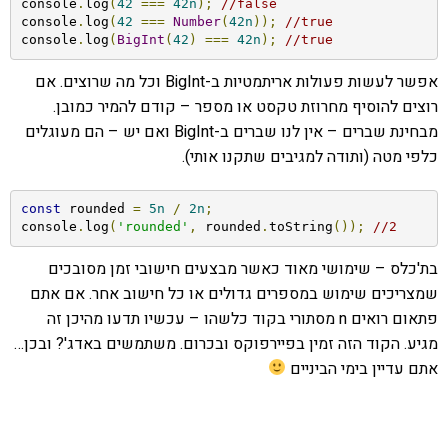
console
.
log
(
42
===
42n
);
//false
console
.
log
(
42
===
Number
(
42n
));
//true
console
.
log
(
BigInt
(
42
)
===
42n
);
//true
אפשר לעשות פעולות אריתמטיות ב-BigInt וכל מה שרוצים. אם
רוצים להוסיף מחרוזת טקסט או מספר – קודם להמיר כמובן.
מבחינת שברים – אין לנו שברים ב-BigInt ואם יש – הם מעוגלים
כלפי מטה (ותודה למגיבים שתקנו אותי).
const
 rounded 
=
5n
/
2n
;
console
.
log
(
'rounded'
,
 rounded
.
toString
());
//2
בת'כלס – שימושי מאוד כאשר מבצעים חישובי זמן מסובכים
שמצריכים שימוש במספרים גדולים או כל חישוב אחר. אם אתם
פתאום רואים n מסתורי בקוד כלשהו – עכשיו תדעו מהיכן זה
מגיע. הקוד הזה זמין בפיירפוקס ובכרום. משתמשים באדג'? ובכן…
אתם עדיין בימי הביניים