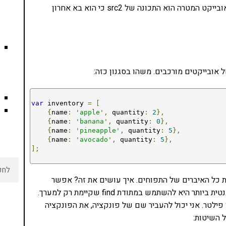
כאן גם ל-src וגם ל src2 יש את תכונה a. מה שייכנס לאובייקט המטרה הוא התכונה של src2 כי הוא בא אחרון
 אובייקטים מורכבים. משהו בסגנון כזה:
var
 inventory 
=
[
{
name
:
'apple'
,
 quantity
:
2
},
{
name
:
'banana'
,
 quantity
:
0
},
{
name
:
'pineapple'
,
 quantity
:
5
},
{
name
:
'avocado'
,
 quantity
:
5
},
];
ת כל האיברים של התפוחים. איך עושים את זה? אפשר
להשתמש ב-filter או בשיטות אחרות. אבל השיטה האלגנטית ביותר היא להשתמש במתודת find שקיימת רק למערך.
ילטר. אני יכול להעביר שם של פונקציה, את הפונקציה