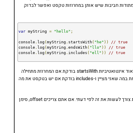
יש לנו כמה מתודות חביבות שיש אותן במחרוזות טקסט ואפשר לבדוק
var
 myString 
=
"hello"
;
console
.
log
(
myString
.
startsWith
(
"he"
))
// true
console
.
log
(
myString
.
endsWith
(
"llo"
))
// true
console
.
log
(
myString
.
includes
(
"ell"
))
// true
תראו איזה יופי, שלוש מתודות חמודות להפליא ומאוד מאוד אינטואטיביות startsWith בודקת אם המחרוזת מתחילה
במה שאני מציין, endsWith בודקת אם המחרוזת מסתיימת במה שאני מציין ו-includes בודקת אם יש בטקסט את מה
אפשר גם להעביר offset למתודות האלו, אבל אין באמת צורך לעשות את זה לפי דעתי. אם אתם צריכים offset, סימן