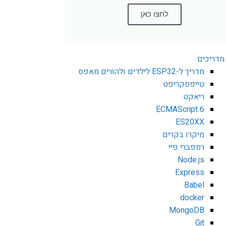
לחצו כאן
מדריכים
מדריך ל-ESP32 לילדים ולהורים מאפס
טייפסקריפט
ריאקט
ECMAScript 6
ES20XX
מיקרו בקרים
רספברי פיי
Node.js
Express
Babel
docker
MongoDB
Git