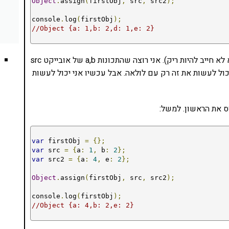
Object
.
assign
(
firstObj
,
 src
,
 src2
);
console
.
log
(
firstObj
);
//Object {a: 1,b: 2,d: 1,e: 2}
מה הלך פה? יש לי את firstObj, שהוא אובייקט ריק (הוא לא חייב להיות ריק). אני רוצה שהתכונות a,b של אובייקט src
סו אליו. בעבר, הייתי יכול לעשות את זה רק עם לולאה. אבל עכשיו אני יכול לעשות
ס את הראשון. למשל:
var
 firstObj 
=
{};
var
 src 
=
{
a
:
1
,
 b
:
2
};
var
 src2 
=
{
a
:
4
,
 e
:
2
};
Object
.
assign
(
firstObj
,
 src
,
 src2
);
console
.
log
(
firstObj
);
//Object {a: 4,b: 2,e: 2}