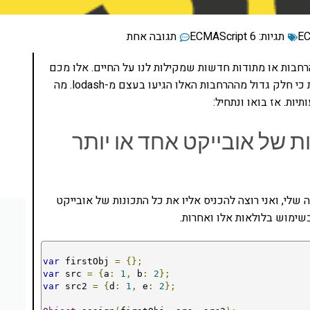
EC
תגיות:
ECMAScript 6
תגובה אחת
גניבים שיש ב-ES6, יש גם כמה הרחבות או מתודות חדשות שמקילות לנו על החיים. אלו מכם
ירגישו ממש בבית כי חלק גדול מההרחבות האלו הגיעו בעצם מ-lodash. מה
ות. אז בואו ונתחיל:
ניס תכונות של אובייקט אחד או יותר
 שלי, ואני רוצה להכניס אליו את כל התכונות של אובייקט
var
 firstObj 
=
{};
var
 src 
=
{
a
:
1
,
 b
:
2
};
var
 src2 
=
{
d
:
1
,
 e
:
2
};