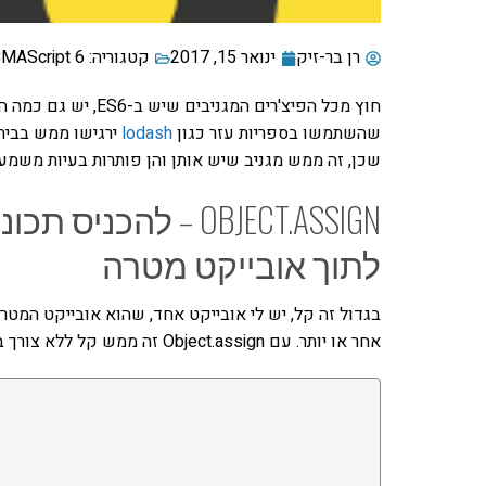
רן בר-זיק
ינואר 15, 2017
קטגוריה:
MAScript 6
חוץ מכל הפיצ'רים המ
שהשתמשו בספריות עזר כגון
lodash
שכן, זה ממש מגניב שיש אותן והן פותרות בעיות משמעותי
OBJECT.ASSIGN – להכ
לתוך אובייקט מטרה
בגדול זה קל, יש לי אובייקט אחד, שהוא אובייקט המטרה
אחר או יותר. עם Object.assign זה ממש קל ללא צורך בשימוש בלולאות אלו ואחרות.