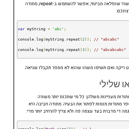
אם יש לכם טקסט ואתם רוצים להכפיל אותו מסיבה כלשהי שנפלאה מבינתי, אפשר להשתמש ב-repeat, מתודה
ונכם:
var
 myString 
=
'abc'
;
console
.
log
(
myString
.
repeat
(
2
));
// "abcabc"
console
.
log
(
myString
.
repeat
(
3
));
// "abcabcabc"
ו שלילי
 מתודות מעניינות משלהן. כל מי שתכנת יותר משורה
 מתודות מנסות לפתור את הבעיה. מתודה חביבה היא
מה די מדברת בעד עצמה פה ולא צריך להרחיב יותר מדי: