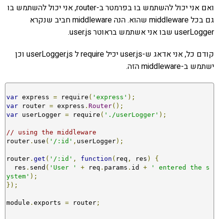
ואם אני יכול להשתמש בו בפרמטר ב-router, אני יכול להשתמש בו
גם בכל middleware שהוא. הנה middleware חביב שנקרא
userLogger שבו אני אשתמש בראוטר user.js.
קודם כל, אני אדאג ש-user.js יכיל require ל userLogger.js וכן
ישתמש ב-middleware הזה.
var
 express 
=
 require
(
'express'
);
var
 router 
=
 express
.
Router
();
var
 userLogger 
=
 require
(
'./userLogger'
);
// using the middleware
router
.
use
(
'/:id'
,
userLogger
);
router
.
get
(
'/:id'
,
function
(
req
,
 res
)
{
  res
.
send
(
'User '
+
 req
.
params
.
id 
+
' entered the s
ystem'
);
});
module
.
exports 
=
 router
;