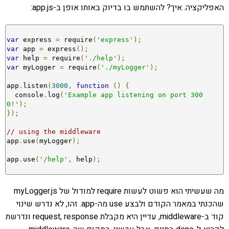
האפליקציה. איך? להשתמש בו בדיוק באותו אופן ב-app.js:
var
 express 
=
 require
(
'express'
);
var
 app 
=
 express
();
var
 help 
=
 require
(
'./help'
);
var
 myLogger 
=
 require
(
'./myLogger'
);
app
.
listen
(
3000
,
function
()
{
  console
.
log
(
'Example app listening on port 300
0!'
);
});
// using the middleware
app
.
use
(
myLogger
);
app
.
use
(
'/help'
,
 help
);
מה שעשיתי הוא פשוט לעשות require למודול של myLogger.js
שהכנתי במאמר הקודם ולבצע use מה-app. זהו, לא נדרש שינוי
קוד ב-middleware, עדיין היא מקבלת request, response ונדרשת