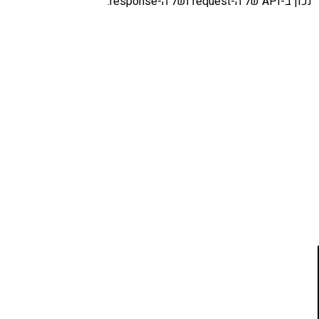
נכון ב-API של ה-request ושל ה-response.
אהבתם את התוכן שלי? נסו את
ספרי הלימוד שלי
פרויקט ספרי לימוד התכנות שלי עם אלפי קוראים
ותמיכה של חברות מובילות נועד לאפשר לכל אחד ואחת
ללמוד תכנות מעשי
לחצו כאן