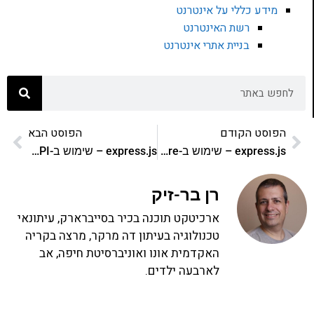
מידע כללי על אינטרנט
רשת האינטרנט
בניית אתרי אינטרנט
הפוסט הקודם
הפוסט הבא
express.js – שימוש ב-middleware בראוטינג
express.js – שימוש ב-API של ה-request
רן בר-זיק
ארכיטקט תוכנה בכיר בסייברארק, עיתונאי
טכנולוגיה בעיתון דה מרקר, מרצה בקריה
האקדמית אונו ואוניברסיטת חיפה, אב
לארבעה ילדים.