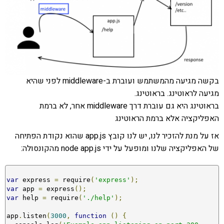
בקשה מגיעה מהמשתמש ועוברת ב-middleware לפני שהיא
מגיעה לראוטינג. בראוטינג.
בראוטינג היא גם עוברת דרך middleware אחר, לא ברמת
האפליקציה אלא ברמת הראוטינג
אז על מנת להזכיר לנו, יש לנו קובץ app.js שהוא נקודת הפתיחה
של האפליקציה שלנו ומופעל על ידי node app.js מהקונסולה:
var
 express 
=
 require
(
'express'
);
var
 app 
=
 express
();
var
 help 
=
 require
(
'./help'
);
app
.
listen
(
3000
,
function
()
{