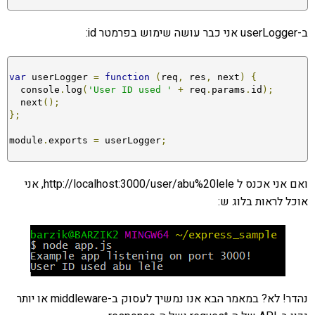
ב-userLogger אני כבר עושה שימוש בפרמטר id:
var
 userLogger 
=
function
(
req
,
 res
,
 next
)
{
  console
.
log
(
'User ID used '
+
 req
.
params
.
id
);
  next
();
};
module
.
exports 
=
 userLogger
;
ואם אני אכנס ל http://localhost:3000/user/abu%20lele, אני
אוכל לראות בלוג ש:
נהדר! לא? במאמר הבא אנו נמשיך לעסוק ב-middleware או יותר