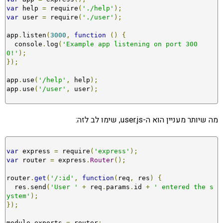
var
 help 
=
 require
(
'./help'
);
var
 user 
=
 require
(
'./user'
);
app
.
listen
(
3000
,
function
()
{
  console
.
log
(
'Example app listening on port 300
0!'
);
});
app
.
use
(
'/help'
,
 help
);
app
.
use
(
'/user'
,
 user
);
מה שיותר מעניין הוא ה-user.js, שימו לב לזה:
var
 express 
=
 require
(
'express'
);
var
 router 
=
 express
.
Router
();
router
.
get
(
'/:id'
,
function
(
req
,
 res
)
{
  res
.
send
(
'User '
+
 req
.
params
.
id 
+
' entered the s
ystem'
);
});
module
.
exports 
=
 router
;