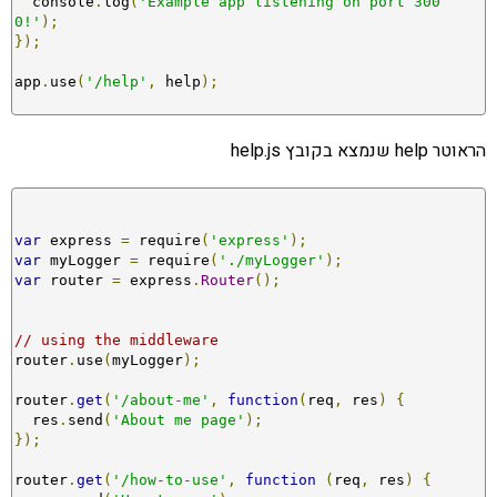
  console
.
log
(
'Example app listening on port 300
0!'
);
});
app
.
use
(
'/help'
,
 help
);
הראוטר help שנמצא בקובץ help.js
var
 express 
=
 require
(
'express'
);
var
 myLogger 
=
 require
(
'./myLogger'
);
var
 router 
=
 express
.
Router
();
// using the middleware
router
.
use
(
myLogger
);
router
.
get
(
'/about-me'
,
function
(
req
,
 res
)
{
  res
.
send
(
'About me page'
);
});
router
.
get
(
'/how-to-use'
,
function
(
req
,
 res
)
{