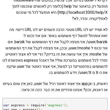
לקרוא ל-done בסיום. אבל עכשיו, במקום שה-middleware
תופעל רק בראוטר של help (כלומר רק לאנשים שנכנסו לתוך
http://localhost:3000/help/X) היא תופעל לכל מי שנכנס
לאפליקציה. נהדר, לא?
לא תמיד יש לנו URL סטטי. הרבה פעמים יש לנו URL דינמי. מה
זאת אומרת? למשל דף משתמש באתר. אם אני נכנס ל:
user/barzik/ אני מצפה לקבל את דף המשתמש של barzik. אם
אני נכנס ל user/moshe, ובכן, אני מצפה לקבל את דף המשתמש
של moshe. איך אני עושה את זה בדיוק? הרי אני לא אצור ראוטינג
נפרד לכל משתמש במערכת שלי! אל דאגה! express מאפשרת לנו
להשתמש בפרמטרים! כך למשל, אני אצור ראוטר של user שיקח
את ה-X מ user/X/ וידע להשתמש בו.
ראשית, ב-app.js אני אצור ראוטר רגיל של user, כאן אין שום בעיות
או דאגות, נכון? אנחנו מכירים את זה כבר. ככה זה נראה:
var
 express 
=
 require
(
'express'
);
var
 app 
=
 express
();