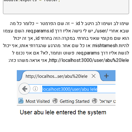
שימו לב ושימו לב היטב ל id: – זה שם הפרמטר – כלומר כל מה
שבא אחרי /user/, יש לי גישה אליו דרך req.params.id. השם עצמו
הוא שם מקומי שאני בחרתי. במקרה הזה בחרתי id:, אך זה יכול
להיות mishtamesh: או כל שם אחר. מהרגע שהגדרתי אותו, אני יכול
לגשת אליו דרך req.params. פשוט ונחמד, לא? אם אני נכנס ל
http://localhost:3000/user/abu%20lele, אני אראה משהו כזה: