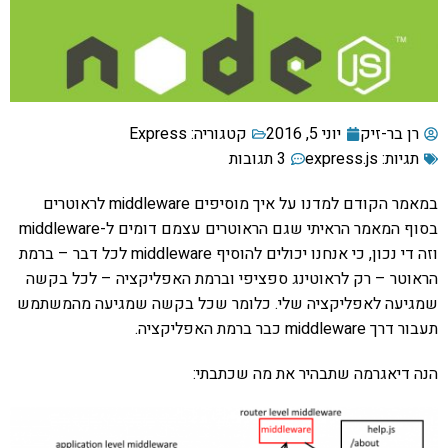
רן בר-זיק
יוני 5, 2016
קטגוריה:
Express
תגיות:
express.js
3 תגובות
במאמר הקודם למדנו על איך מוסיפים middleware לראוטרים
בסוף המאמר הראיתי שגם הראוטרים עצמם דומים ל-middleware
וזה די נכון, כי אנחנו יכולים להוסיף middleware לכל דבר – ברמת
הראוטר – רק לראוטינג ספציפי וברמת האפליקציה – לכל בקשה
שמגיעה לאפליקציה שלי. כלומר שכל בקשה שמגיעה מהמשתמש
תעבור דרך middleware כבר ברמת האפליקציה.
הנה דיאגרמה שתבהיר את מה שכתבתי: