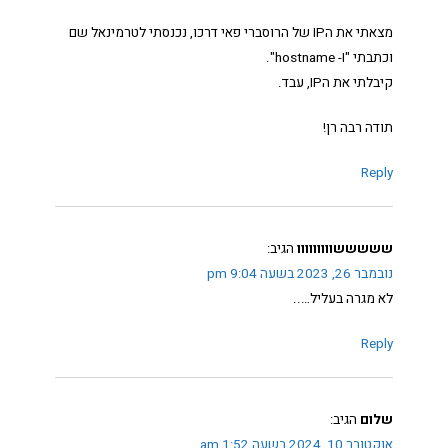
מצאתי את הIP של הרוסברי פאי דרכו, נכנסתי לטרמינאל שם
וכתבתי "hostname -I".
קיבלתי את הIP, עבד.
תודה רבה רן!
Reply
שששששווווווווו
הגיב:
נובמבר 26, 2023 בשעה 9:04 pm
לא מגרה בעליל…..
Reply
שלום
הגיב:
אוקטובר 10, 2024 בשעה 1:52 am