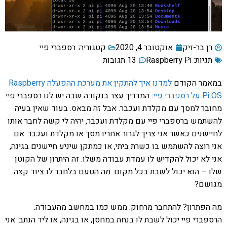
רן בר-זיק
אוקטובר 4, 2020
קטגוריה:
רספברי פיי
תגיות:
Raspberry Pi
13 תגובות
במאמר הקודם
למדנו איך להתקין את מערכת ההפעלה Raspberry
Pi OS על רספברי פיי
. המדריך עצר בנקודה שבה יש לנו רספברי פיי
מחובר למסך עם מקלדת ועכבר. אבל זה מבאס. בעוד שאין בעיה
להשתמש ברספברי פיי עם מקלדת ועכבר, יהיה לי קשה לחבר אותו
לחיישנים כאשר אני צריך לגרור אחריו מסך או מקלדת ועכבר. אם
אני רוצה להשתמש בו כשרת ביתי, או כמתקן שיניע חיישנים בגינה,
אני לא יכול להקדיש לו עמדת עבודה משלו. זה היתרון של הקוטן
שלו – הוא יכול לשבת בכל מקום. מה הטעם בלחבר לו ציוד קצה
מגושם?
מה הפתרון? להתחבר מרחוק. ממש כמו במחשב מהעבודה.
הרספברי פיי יכול לשבת לו בנחת במחסן, או בגינה, או ליד הנתב. אני