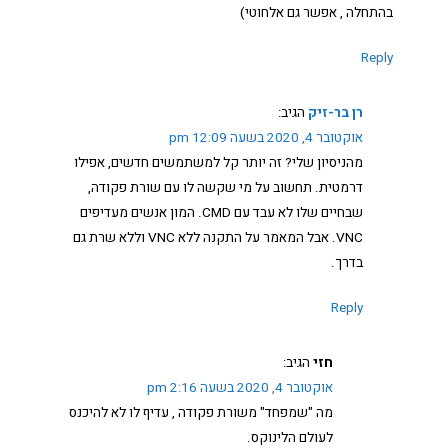
בהתחלה , אפשר גם אלחוטי)
Reply
רן בר-זיק
הגיב:
אוקטובר 4, 2020 בשעה 12:09 pm
מהניסיון שלי? זה יותר קל למשתמשים חדשים, אפילו
דרמטית. תחשוב על מי שקשה לו עם שורת פקודה,
שבחיים שלו לא עבד עם CMD. המון אנשים מעדיפים
VNC. אבל המאמר על התקנה ללא VNC וללא שרת גם
בדרך.
Reply
חזי
הגיב:
אוקטובר 4, 2020 בשעה 2:16 pm
מה "שמפחד" משורת פקודה , עדיף לו לא להיכנס
לעולם הלינוקס.