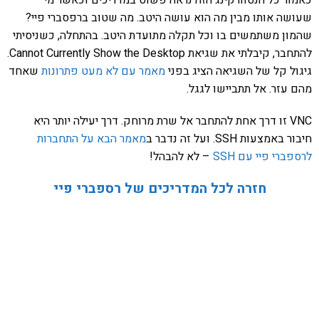
שעושה אותו מבין מה הוא עושה היטב. מה שטוב ברפסברי פיי?
שהמון משתמשים בו וכל תקלה מתועדת היטב. בהתחלה, כשניסיתי
להתחבר, קיבלתי את שגיאת Cannot Currently Show the Desktop.
גיגול קל של השגיאה הציג בפני
מאמר עם לא מעט פתרונות
שאחד
מהם עזר. אל תתביישו לגגל.
VNC זו דרך אחת להתחבר אל שרת מרוחק. דרך יעילה יותר היא
חיבור באמצעות SSH. ועל זה נדבר ב
מאמר הבא על התחברות
לרספברי פיי עם SSH
– לא להבהל!
חזרה לכל המדריכים של רספברי פיי
אהבתם את התוכן שלי? נסו את
ספרי הלימוד שלי
פרויקט ספרי לימוד התכנות שלי עם אלפי קוראים
ותמיכה של חברות מובילות נועד לאפשר לכל אחד ואחת