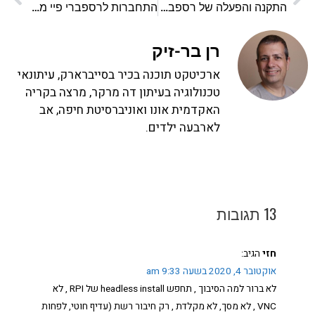
התקנה והפעלה של רספברי פיי
התחברות לרספברי פיי מרחוק עם SSH
רן בר-זיק
ארכיטקט תוכנה בכיר בסייברארק, עיתונאי
טכנולוגיה בעיתון דה מרקר, מרצה בקריה
האקדמית אונו ואוניברסיטת חיפה, אב
לארבעה ילדים.
13 תגובות
חזי
הגיב:
אוקטובר 4, 2020 בשעה 9:33 am
לא ברור למה הסיבוך , תחפש headless install של RPI , לא
VNC , לא מסך, לא מקלדת , רק חיבור רשת (עדיף חוטי, לפחות