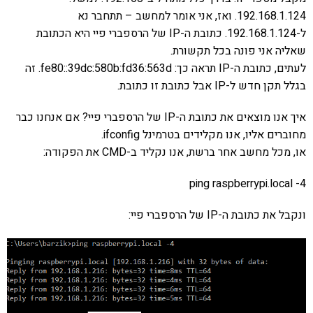
192.168.1.124. ואז, אני אומר למחשב – תתחבר נא
ל-192.168.1.124. כתובת ה-IP של הרספברי פיי היא הכתובת
שאליה אני פונה בכל תקשורת.
לעתים, כתובת ה-IP תראה כך: fe80::39dc:580b:fd36:563d. זה
בגלל תקן חדש ל-IP אבל כתובת זו כתובת.
איך אנו מוצאים את כתובת ה-IP של הרספברי פיי? אם אנחנו כבר
מחוברים אליו, אנו מקלידים בטרמינל ifconfig.
או, מכל מחשב אחר ברשת, אנו נקליד ב-CMD את הפקודה:
ping raspberrypi.local -4
ונקבל את כתובת ה-IP של הרספברי פיי: