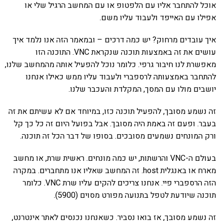
אוכל להתחבר אליו עם הלפטופ או עם המחשב הרגיל שלי או
אפילו עם האייפד ולעבוד עליו משם.
איך עובדים מרחוק? יש כמה דרכים – ובמאמר הזה אנו נלמד איך
עושים את זה באמצעות תוכנה שנקראת VNC. התוכנה הזו
מאפשרת לנו חיבור גרפי. כלומר נוכל להפעיל אותה מהמחשב שלנו,
להתחבר באמצעותה לרספברי ולעבוד עליו ממש כאילו אנחנו
יושבים מולו עם המסך, המקלדת והעכבר שלנו.
זה נשמע מסובך, להפעיל תוכנה כזו, במיוחד אם לא עשיתם את זה
בעבר. ופעם זה באמת היה מסובך. אבל בפועל היום זה כל כך קל
ורק המונחים נשמעים מסובכים. בסופו של דבר הכל זה תוכנה.
בעולם ה-VNC והרשתות, יש כמה מונחים. ראשית שרת, או מחשב
מארח או באנגלית host. זה המחשב שאליו אנו מתחברים. במקרה
הזה הרספברי פיי. אנחנו צריכים להקים עליו שרת VNC. כלומר
תוכנה שיודעת לטפל בתנועה מפורט מסוים (5900).
זה נשמע מסובך, אז בואו נסביר. כשאנחנו נכנסים לאתר אינטרנט,