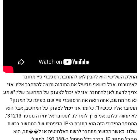
החלק השלישי הוא להבין לאן להתחבר. רספברי פיי מחובר
לאינטרנט. אבל כשאני מפעיל את התוכנה ורוצה להתחבר אליו, אני
צריך לדעת לאן להתחבר. אני לא יכול לצעוק על המחשב שלי: "שמע
נא מר מחשב, אתה רואה את הרספברי פיי שם בפינה על המזנון?
תתחבר אליו עכשיו!". כלומר אני
יכול
לצעוק על המחשב, אבל הוא
לא יעשה כלום. אני צריך לומר לו: "תתחבר אל יחידה מספר 31213".
המספר הסידורי הזה הוא כתובת ה-IP הפנימית של המחשב ברשת
שלנו. כאשר מכשיר מתחבר לרשת האלחוטית או ל��תב, הוא
מקבל מספר IP. בדרך כלל מתחיל ב-192.168. למשל: