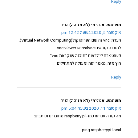
Reply
משתמש אנונימי (לא מזוהה)
הגיב:
אוקטובר 5, 2020 בשעה 12:42 pm
הערה: vnc זה שם הפרוטוקול(Virtual Network Computing),
לתוכנה קוראים realvnc או vnc viewer
פשוט צרם לי לראות "תוכנה שנקראת vnc"
חוץ מזה, מאמר יפה ומעולה למתחילים
Reply
משתמש אנונימי (לא מזוהה)
הגיב:
אוקטובר 11, 2020 בשעה 5:04 pm
מה קורה אם יש כמה raspberry pi מחוברים וכותבים:
ping raspberrypi.local