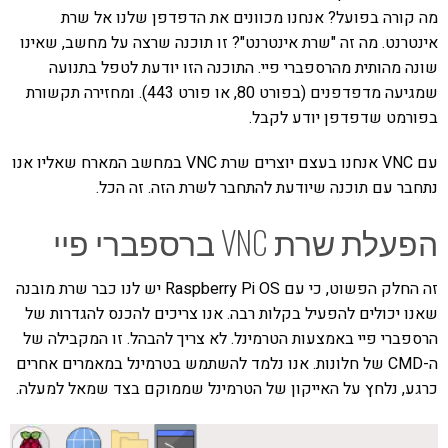
מה קורה בפועל? אנחנו מכוונים את הדפדפן שלנו אל שרת
אינטרנט. מה זה "שרת אינטרנט"? זו תוכנה שרצה על מחשב, שאינו
שונה מהותית מהרספברי פיי. התוכנה הזו יודעת לטפל בתנועה
שמגיעה מדפדפנים (בפורט 80, או פורט 443). ומחזירה תקשורת
בפורמט שדפדפן יודע לקבל.
עם VNC אנחנו בעצם יוצרים שרת VNC במחשב המארח שאליו אנו
נתחבר עם תוכנה שיודעת להתחבר לשרת הזה. זה הכל.
הפעלת שרת VNC ברספברי פיי
זה החלק הפשוט, כי עם Raspberry Pi OS יש לנו כבר שרת מובנה
שאנו יכולים להפעיל בקלות רבה. אנו צריכים להכנס להגדרות של
הרספברי פיי באמצעות הטרמינל. לא צריך להבהל. זו המקבילה של
ה-CMD של חלונות. אנו נלמד להשתמש בטרמינל במאמרים אחרים
כרגע, נלחץ על האייקון של הטרמינל שממוקם בצד שמאל למעלה.