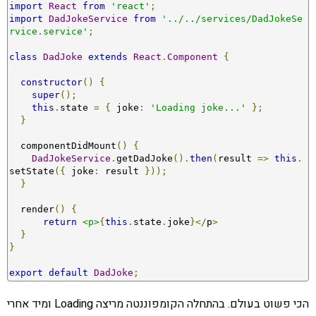
import
React
from
'react'
;
import
DadJokeService
from
'../../services/DadJokeSe
rvice.service'
;
class
DadJoke
extends
React
.
Component
{
constructor
()
{
super
();
this
.
state 
=
{
 joke
:
'Loading joke...'
};
}
  componentDidMount
()
{
DadJokeService
.
getDadJoke
().
then
(
result 
=>
this
.
setState
({
 joke
:
 result 
}));
}
  render
()
{
return
<p>
{
this
.
state
.
joke
}</
p
>
}
}
export
default
DadJoke
;
הכי פשוט בעולם. בהתחלה הקומפוננטה מריצה Loading ומיד אחרי