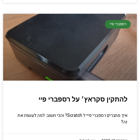
רספברי פיי
להתקין סקראץ׳ על רספברי פיי
איך מחברים רספברי פיי ל Scratch? והכי חשוב: למה לעשות את
זה?