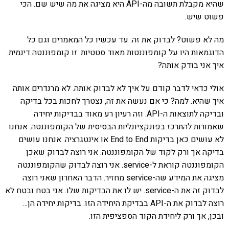
שהיא מקבלת תשובה מה-API היא מציגה את מה שיש שם. הכי
פשוט שיש.
מה לא פשוט? לבדוק את זה. עד עכשיו כל המאמרים וגם כל
הדוגמאות היו על קומפוננטות מאוד סטטיות. זו קומפוננטה דינמית.
איך אני בודק אותה?
אולי כדאי לדבר קודם על איך לא לבדוק אותה. לא מרנדרים אותה
איך שהיא. למה? כי אם נעשה את זה, נצטרך לחכות בכל בדיקה
ובדיקה לתוצאות ה-API. וזה רעיון רע מאוד בבדיקות יחידה
שאמורות להתרכז בפונקציונליות הבסיסית של הקומפוננטה. אנחנו
לא עושים כאן בדיקות End to End או אינטגרציה. אנחנו עושים
בדיקה אך ורק לקוד של הקומפוננטה. אני רוצה לבדוק שאכן
הקומפוננטה קוראת ל-service. אני רוצה לבדוק שהקומפוננטה
מציגה את המידע שה-service מחזיר. הדבר האחרון שאני רוצה
לבדוק זה את ה-service. יש לו את הבדיקות שלו. אני בטח ובטח לא
רוצה לבדוק את ה-API בבדיקת היחידה הזו. בדיקות יחידה הן…
ובכן, אך ורק ליחידת הקוד הספציפית הזו.