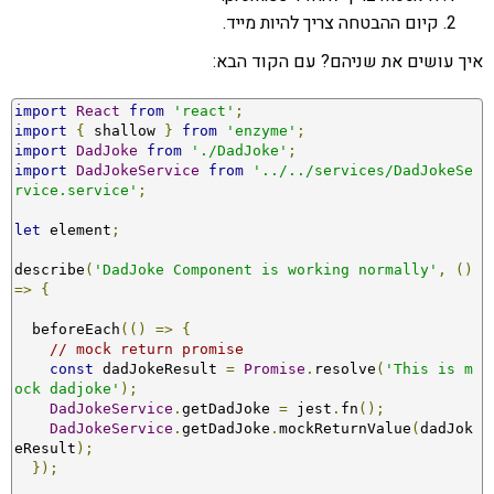
קיום ההבטחה צריך להיות מייד.
איך עושים את שניהם? עם הקוד הבא:
import
React
from
'react'
;
import
{
 shallow 
}
from
'enzyme'
;
import
DadJoke
from
'./DadJoke'
;
import
DadJokeService
from
'../../services/DadJokeSe
rvice.service'
;
let
 element
;
describe
(
'DadJoke Component is working normally'
,
()
=>
{
  beforeEach
(()
=>
{
// mock return promise
const
 dadJokeResult 
=
Promise
.
resolve
(
'This is m
ock dadjoke'
);
DadJokeService
.
getDadJoke 
=
 jest
.
fn
();
DadJokeService
.
getDadJoke
.
mockReturnValue
(
dadJok
eResult
);
});