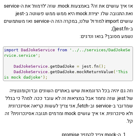
אז איך עושים את זה? באמצעות mock. שזה ׳לדמות׳ את ה-service
ואת התגובה שלו. יצירת mock היא ממש ממש פשוטה ב-jest.
עושים import למודול שלנו, במקרה הזה ה-service ואז משתמשים
ב-jest.fn();
נשמע מסובך? בואו ונדגים:
import
DadJokeService
from
'../../services/DadJokeSe
rvice.service'
;
DadJokeService
.
getDadJoke 
=
 jest
.
fn
();
DadJokeService
.
getDadJoke
.
mockReturnValue
(
'This 
is mock dadjoke'
);
וזה גם יהיה בכל הדוגמאות שיש באתרים השונים ובדוקומנטציה
של jest. שזה נחמד אבל במציאות זה לא עובד ככה. למה? כי בגלל
שמדובר ב-service וב-fetch, אני צריך לעשות קריאה אסינכרונית
ולא סינכרונית. אז איך עושים mock ומדמים תגובה אסינכרונית? זה
קל.
ה-mock צריך להחזיר promise.