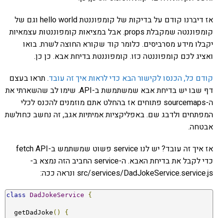
אז דיברנו קודם על בדיקות של קומפוננטת hello world וגם של
קומפוננטה שמקבלת props. אבל במציאות קומפוננטות עצמאיות
יקבלו מידע מסרביסים. כלומר קוד שקורא החוצה לשרת. בואו
ואציג לכם קומפוננטה כזו. קומפוננטת בדיחת אבא. כן כן.
קודם כל, הכנסו לקישור הבא כדי לראות איך זה עובד
. תראו בעצם
דף שבו יש בדיחת אבא שמשתמשת ב-API. שימו לב שהשארתי את
ה-sourcemaps פתוחים אז בהחלט אתם מוזמנים להכנס לכלי
המפתחים ולדבג שם. באפליקציות אמיתיות אגב, זה נחשב כחולשת
אבטחה.
אז איך זה עובד? יש לנו service פשוט שמשתמש ב-fetch API
כדי לקבל את בדיחת האבא. ה-service החביב הזה נמצא ב-
src/services/DadJokeService.service.js ונראה ככה:
class
DadJokeService
{
  getDadJoke
()
{