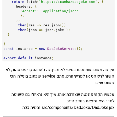
return
 fetch
(
`https://icanhazdadjoke.com`
,
{
      headers
:
{
'Accept'
:
'application/json'
},
})
.
then
(
res 
=>
 res
.
json
())
.
then
(
json 
=>
 json
.
joke 
);
}
}
const
 instance 
=
new
DadJokeService
();
export
default
 instance
;
אין פה משהו שמתכנת בסיסי לא מבין. זה ג׳אווהסקריפט טהור, לא
קשור לריאקט או לפריימוורק. סתם service שכתוב בונילה. הכי
פשוט שיש.
עכשיו הקומפוננטה שצורכת אותו. איך היא נראית? גם פשוטה
למדי. היא נמצאת בנתיב הזה:
src/components/DadJoke/DadJoke.jsx ובנויה ככה: