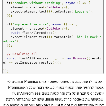
  it
(
'renders without crashing'
,
async
()
=>
{
    element 
=
 shallow
(<
DadJoke
/>);
    expect
(
element
.
text
()).
toContain
(
'Loading'
);
});
  it
(
'implement service'
,
async
()
=>
{
    element 
=
 shallow
(<
DadJoke
/>);
await
 flushAllPromises
();
    expect
(
element
.
text
()).
toContain
(
'This is mock d
adjoke'
);
});
// Resolving all
const
 flushAllPromises 
=
()
=>
new
Promise
((
resolv
e
)
=>
 setImmediate
(
resolve
()));
});
ואפשר לראות כמה זה פשוט. פשוט יוצרים Promise וגורמים ל-
mock להחזיר אותו ובסוף בסוף, כשאני רוצה שכל ה-Promises
יופעלו, אני יוצר פונקצית עזר קטנה בשם flushAllPromises
שמשתמשת ב-node כדי לעשות flush. שימו לב שהבדיקה חייבת
להיות אסינכרונית ואת זה אני עושה באמצעות שימוש ב-async ב-it.