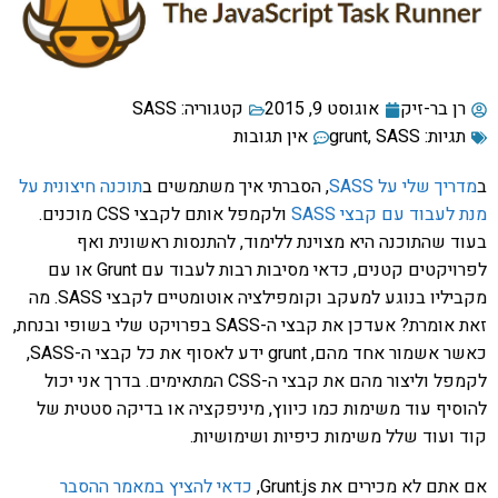
רן בר-זיק
אוגוסט 9, 2015
קטגוריה:
SASS
תגיות:
SASS
,
grunt
אין תגובות
ב
מדריך שלי על SASS
, הסברתי איך משתמשים ב
תוכנה חיצונית על
מנת לעבוד עם קבצי SASS
ולקמפל אותם לקבצי CSS מוכנים.
בעוד שהתוכנה היא מצוינת ללימוד, להתנסות ראשונית ואף
לפרויקטים קטנים, כדאי מסיבות רבות לעבוד עם Grunt או עם
מקביליו בנוגע למעקב וקומפילציה אוטומטיים לקבצי SASS. מה
זאת אומרת? אעדכן את קבצי ה-SASS בפרויקט שלי בשופי ובנחת,
כאשר אשמור אחד מהם, grunt ידע לאסוף את כל קבצי ה-SASS,
לקמפל וליצור מהם את קבצי ה-CSS המתאימים. בדרך אני יכול
להוסיף עוד משימות כמו כיווץ, מיניפקציה או בדיקה סטטית של
קוד ועוד שלל משימות כיפיות ושימושיות.
אם אתם לא מכירים את Grunt.js,
כדאי להציץ במאמר ההסבר