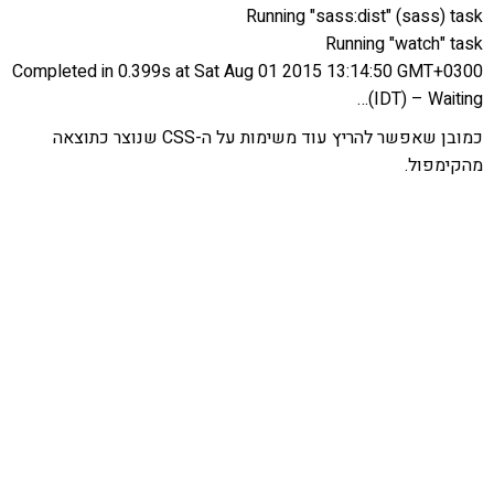
Running "sass:dist" (sass) task
Running "watch" task
Completed in 0.399s at Sat Aug 01 2015 13:14:50 GMT+0300
(IDT) – Waiting…
כמובן שאפשר להריץ עוד משימות על ה-CSS שנוצר כתוצאה
מהקימפול.
אהבתם את התוכן שלי? נסו את
ספרי הלימוד שלי
פרויקט ספרי לימוד התכנות שלי עם אלפי קוראים
ותמיכה של חברות מובילות נועד לאפשר לכל אחד ואחת
ללמוד תכנות מעשי
לחצו כאן