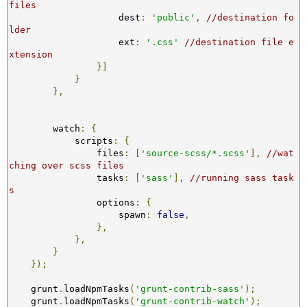
files
                    dest
:
'public'
,
//destination fo
lder
                    ext
:
'.css'
//destination file e
xtension
}]
}
},
        watch
:
{
            scripts
:
{
                files
:
[
'source-scss/*.scss'
],
//wat
ching over scss files
                tasks
:
[
'sass'
],
//running sass task
s
                options
:
{
                    spawn
:
false
,
},
},
}
});
    grunt
.
loadNpmTasks
(
'grunt-contrib-sass'
);
    grunt
.
loadNpmTasks
(
'grunt-contrib-watch'
);