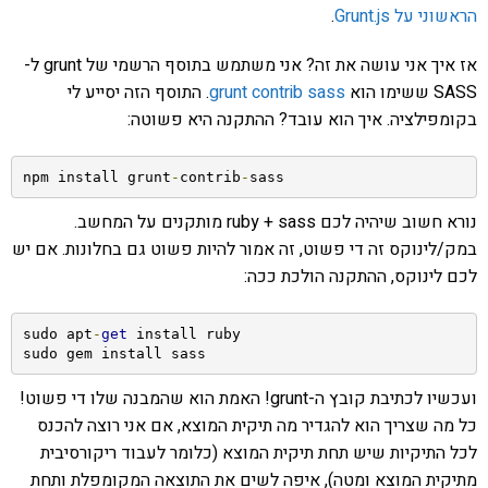
הראשוני על Grunt.js
.
אז איך אני עושה את זה? אני משתמש בתוסף הרשמי של grunt ל-
SASS ששימו הוא
grunt contrib sass
. התוסף הזה יסייע לי
בקומפילציה. איך הוא עובד? ההתקנה היא פשוטה:
npm install grunt
-
contrib
-
sass 
נורא חשוב שיהיה לכם ruby + sass מותקנים על המחשב.
במק/לינוקס זה די פשוט, זה אמור להיות פשוט גם בחלונות. אם יש
לכם לינוקס, ההתקנה הולכת ככה:
sudo apt
-
get
 install ruby

sudo gem install sass
ועכשיו לכתיבת קובץ ה-grunt! האמת הוא שהמבנה שלו די פשוט!
כל מה שצריך הוא להגדיר מה תיקית המוצא, אם אני רוצה להכנס
לכל התיקיות שיש תחת תיקית המוצא (כלומר לעבוד ריקורסיבית
מתיקית המוצא ומטה), איפה לשים את התוצאה המקומפלת ותחת