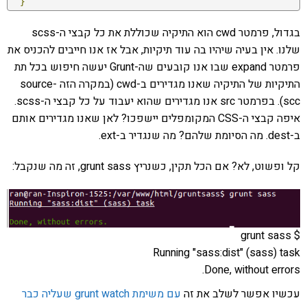
}
בגדול, פרמטר cwd הוא התיקיה שכוללת את כל קבצי ה-scss
שלנו. אין בעיה שיהיו בה עוד תיקיות, אבל אז אנו חייבים להכניס את
פרמטר expand שבו אנו קובעים שה-Grunt יעשה חיפוש בכל תת
התיקיות של התיקיה שאנו מגדירים ב-cwd (במקרה הזה source-
scc). בפרמטר src אנו מגדירים שהוא יעבוד על כל קבצי ה-scss.
איפה קבצי ה-CSS המקומפלים יישפכו? לאן שאנו מגדירים אותם
ב-dest. מה הסיומת שלהם? מה שנגדיר ב-ext.
קל ופשוט, לא? אם הכל תקין, כשנריץ grunt sass, זה מה שנקבל:
$ grunt sass
Running "sass:dist" (sass) task
Done, without errors.
עכשיו אפשר לשלב את זה
עם משימת grunt watch שעליה כבר