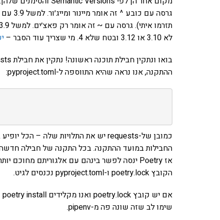
מקום אחר הן לפי Semantic Versions והסימנים שלהן. אם יש רק מספר, זה אומר את הגרסה הזו בלבד.
לא 3.10 או 3.12 ובטח שלא 4. מי שצריך עוד הסבר –
יש
ההתקנה, אנו נראה שהיא התווספה ל-pyproject.toml:
אז Poetry ינסה לפשר בינהם עם אלגוריתם מחוכם יותר.
הקובץ poetry.lock ו-pyproject.toml נכנסים לגיט.
שימו לב שזה שונה פה מ-pipenv.