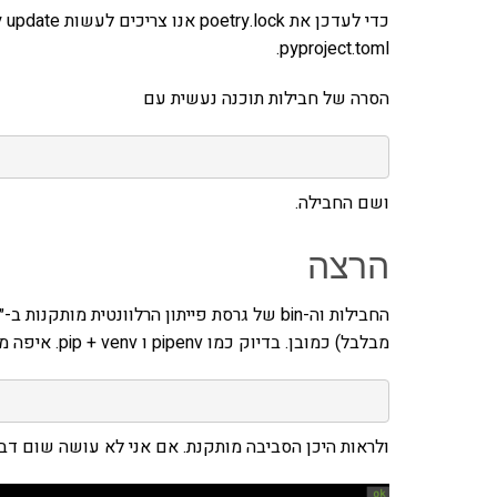
pyproject.toml.
הסרה של חבילות תוכנה נעשית עם
ושם החבילה.
הרצה
החבילות וה-bin של גרסת פייתון הרלוונטית מות
מבלבל) כמובן. בדיוק כמו pipenv ו pip + venv. איפה מיקום תיקית ה-venv.? אני יכול להקליד:
ולראות היכן הסביבה מותקנת. אם אני לא עושה שום דבר, ה