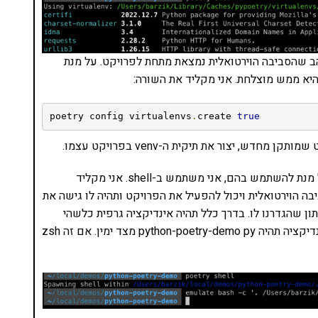
ות מתלהב מזה ואוהב שהסביבה הוירטואלית נמצאת מתחת לפרויקט. על מנת
יא ממש מוצלחת. אני מקליד את השורה:
poetry config virtualenvs
.
create 
true
ש, יצור את תיקית ה-venv בפרויקט עצמו.
לא משנה איפה קבצי הספריה הוירטואלית מופעלים. על מנת להשתמש בהם, אני משתמש ב-shell. אני מקליד
ל הסביבה הוירטואלית ויכול להפעיל את הפרויקט ותהיה לו גישה את
ון שהגדרנו לו. בדרך כלל תהיה אינדיקציה גרפית כלשהי
בקונסולה לכך. אני משתמש ב-powerlevel10k אז האינדיקציה תהיה python-poetry-demo py מצד ימין. אם זה zsh