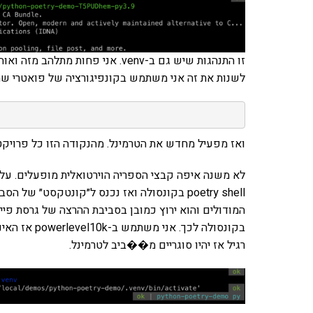
זו התנהגות שיש גם ב-venv. אני פח
לשנות את זה אני משתמש בקונפיגורציה של פואטרי שה
ואז מפעיל מחדש את הטרמינל. מהנקודה הזו כל פרויקט שמותקן מחד
poetry shell בקונסולה ואז נכנס ל״קונטקסט״ ש
המודולים והוא ירוץ כמובן בסביבת ההרצה של גרסת פיית
רגיל אז יהיו סוגריים מ��ביב לטרמינל.