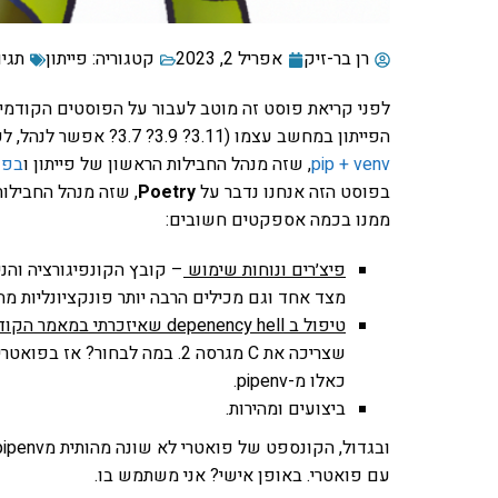
רן בר-זיק
אפריל 2, 2023
קטגוריה:
פייתון
תגיו
לפני קריאת פוסט זה מוטב לעבור על הפוסטים הקודמ
הפייתון במחשב עצמו (3.11? 3.9? 3.7? אפשר לנהל, לעבור ולשדרג בקלות עם pyenv). בפוסט ההמשך דיברנו על
pip + venv
, שזה מנהל החבילות הראשון של פייתון ו
בפוס
בפוסט הזה אנחנו נדבר על
Poetry
ממנו בכמה אספקטים חשובים:
פיצ׳רים ונוחות שימוש
– קובץ הקונפיגורציה והנ
מצד אחד וגם מכילים הרבה יותר פונקציונליות מה
טיפול ב depenency hell שאיזכרתי במאמר הקודם
כאלו מ-pipenv.
ביצועים ומהירות.
עם פואטרי. באופן אישי? אני משתמש בו.