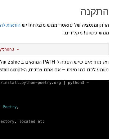
התקנה
הדוקומנטציה של פואטרי ממש מוצלחת! יש
הוראות לה
ממש פשוט! מקלידים:
ython3 -
נשמע לכם כמו סינית – אם אתם צריכים, ה-install script יגיד לכם מה לעשות: