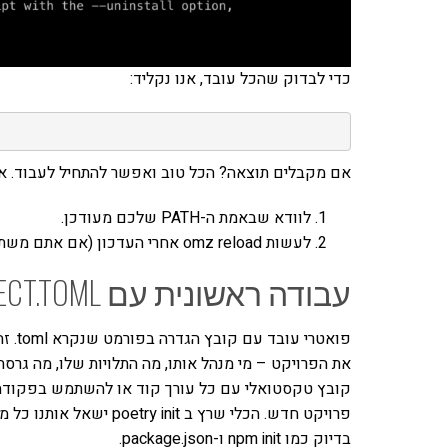
כדי לבדוק שהכל עובד, אנו נקליד:
אם מקבלים תוצאה? הכל טוב ואפשר להתחיל לעבוד. אם
לוודא שבאמת ה-PATH שלכם מעודכן.
לעשות omz reload אחרי העדכון (אם אתם משתמשים ב-OMZ) או לסגור ולפתוח את הטאב של הקונסולה.
עבודה ראשונית עם PYPROJECT.TOML
פואטר
את הפרויקט – מי מנהל אותו, מה התלויות שלו, מה גרסת 
בדיוק כמו npm init ו-package.json.