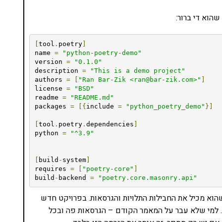
הוא די ברור:
[
tool
.
poetry
]
name 
=
"python-poetry-demo"
version 
=
"0.1.0"
description 
=
"This is a demo project"
authors 
=
[
"Ran Bar-Zik <ran@bar-zik.com>"
]
license 
=
"BSD"
readme 
=
"README.md"
packages 
=
[{
include 
=
"python_poetry_demo"
}]
[
tool
.
poetry
.
dependencies
]
python 
=
"^3.9"
[
build
-
system
]
requires 
=
[
"poetry-core"
]
build
-
backend 
=
"poetry.core.masonry.api"
מעניין אותנו הוא ה-tool.poetry.dependencies. שהוא מכיל את החבילות התלויות והגרסאות. בפרויקט חדש
סה. למי שלא עבר על המאמר הקודם – הגרסאות פה ובכל