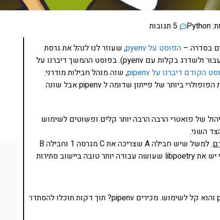
ת:
Python
5 תגובות
ים בסדרה –
הפוסט על pyenv
, שעוזר לנו לנהל את גרסת
ט הקודם דיברנו על pipenv
, שזה מנהל חבילות מודרני.
, שזה מנהל החבילות הפופולרי ביותר של פייתון שדומה ל pipenv אבל שונה
יהול של פואטרי הרבה הרבה יותר קלים ופשוטים לשימוש
צד השני.
. למשל שיש חבילה A שצריכה את C מגרסה 1 וחבילה B
שצריכה את C מגרסה 2. במה לבחור? אז בפואטרי יש את libpoetry שעושה עבודה יותר טובה ביישוב סתירות
ובגדול, הקונספט של פואטרי לא שונה מהותית מpipenv והוא קל לשימוש. מכירים pipenv? תוך דקות תוכלו להסתדר