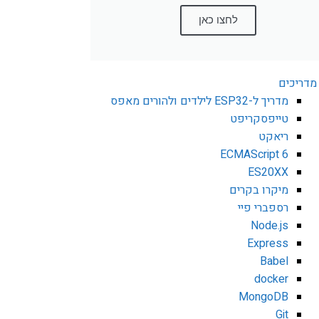
לחצו כאן
מדריכים
מדריך ל-ESP32 לילדים ולהורים מאפס
טייפסקריפט
ריאקט
ECMAScript 6
ES20XX
מיקרו בקרים
רספברי פיי
Node.js
Express
Babel
docker
MongoDB
Git