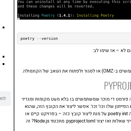
poetry 
--
version
 לא – אז שימו לב:
י עובד עם קובץ הגדרה בפורמט שנקרא toml. זה פורמט די מוכר שמשתמשים בו בלא מעט מקומות ומגדיר
הפייתון שלו וכו׳ וכו׳. אפשר ליצור את הקובץ הזה, שהוא
קובץ טקסטואלי עם כל עורך קוד או להשתמש בפקודה poetry init על מנת ליצור קובץ כזה – בפרויקט קיים או
פרויקט חדש. הכלי שרץ ב poetry init ישאל אותנו כל מיני שאלות ואז יצור pyproject.toml. מתכנתי Node.js? זה