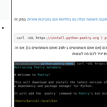
תקנה פשוטה וקלה גם בחלונות וגם בסביבות אחרות
. במק זה
curl 
-
sSL https
:
//install.python-poetry.org | p
ואז מוודאים שיש הפניה ל-PATH המתאים ב zshrc שלכם (אם אתם משתמשים ב-zsh ואתם משתמשים בו). אם זה