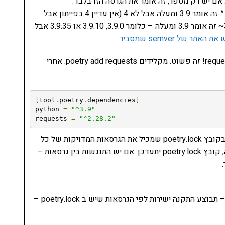
גרסה עם כובע ^ זה אומר מיינור ומייג׳ור. למשל 3.9 עם ^ זה אומר 3.9 ומעלה אבל לא 4 (אין עדיין 4 בפייתון אבל
תזרמו איתי). גרסה עם ~ זה אומר רק פאצ׳ים. למשל 3.9~ זה אומר 3.9 ומעלה – כלומר 3.9.0, 3.9.10 או 3.9.35 אבל
 את האתר של semver שמסביר
.
בואו ונתקין חבילת תוכנה ראשונה! נתקין את חבילת requests! זה פשוט. מקלידים poetry add requests. אחרי
[
tool
.
poetry
.
dependencies
]
python 
=
"^3.9"
requests 
=
"^2.28.2"
כמובן של-requests יש את התלויות שלה – הכל יופיע בקובץ poetry.lock שמכיל את הגרסאות המדויקות של כל
החבילות במועד ההתקנה. בכל התקנה של חבילה חדשה, קובץ poetry.lock יתעדכן. אם יש התנגשות בין גרסאות –
אם יש קובץ poetry.lock ואנו מקלידים poetry install – תבוצע התקנה ישירות לפי הגרסאות שיש ב poetry.lock –