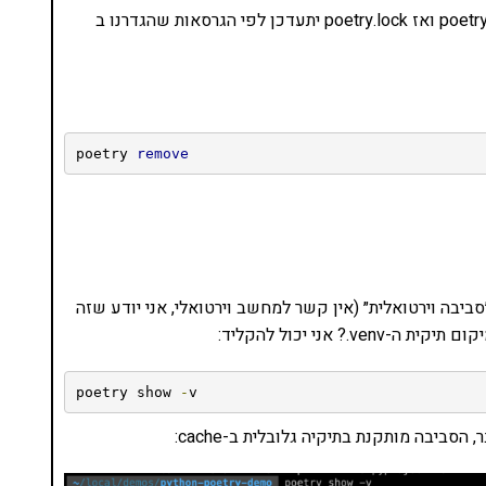
כדי לעדכן את poetry.lock אנו צריכים לעשות poetry update ואז poetry.lock יתעדכן לפי הגרסאות שהגדרנו ב
poetry 
remove
קנות ב-״סביבה וירטואלית״ (אין קשר למחשב וירטואלי, אני יודע שזה
poetry show 
-
v
סביבה מותקנת בתיקיה גלובלית ב-cache: