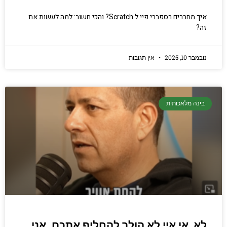
איך מחברים רספברי פיי ל Scratch? והכי חשוב: למה לעשות את
זה?
נובמבר 10, 2025
אין תגובות
בינה מלאכותית
לא, אי איי לא הולך להחליף אתכם. אני