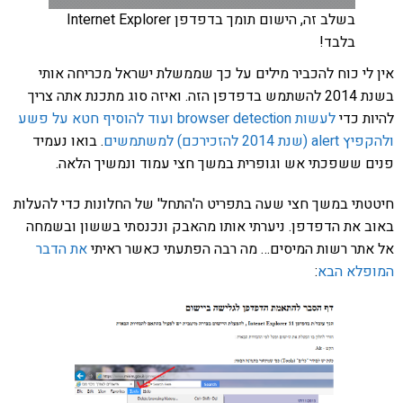
בשלב זה, הישום תומך בדפדפן Internet Explorer
בלבד!
אין לי כוח להכביר מילים על כך שממשלת ישראל מכריחה אותי
בשנת 2014 להשתמש בדפדפן הזה. ואיזה סוג מתכנת אתה צריך
להיות כדי
לעשות browser detection ועוד להוסיף חטא על פשע
ולהקפיץ alert (שנת 2014 להזכירכם) למשתמשים
. בואו נעמיד
פנים ששפכתי אש וגופרית במשך חצי עמוד ונמשיך הלאה.
חיטטתי במשך חצי שעה בתפריט ה'התחל' של החלונות כדי להעלות
באוב את הדפדפן. ניערתי אותו מהאבק ונכנסתי בששון ובשמחה
אל אתר רשות המיסים… מה רבה הפתעתי כאשר ראיתי
את הדבר
המופלא הבא
: