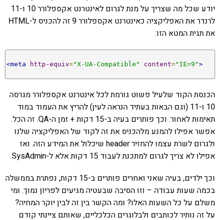
יודע שכל מה שצריך על מנת לגרום לאינטרנט אקספלורר 10 ו-11
לרנדר את האפליקציה כאינטרנט אקספלורר 9 זה להכניס ל-HTML
את תגית המטא הזו:
<meta
http-equiv
=
"X-UA-Compatible"
content
=
"IE=9"
>
הכנסת הקוד שלעיל פשוט גורמת לכל אינטרנט אקספלורר מגרסה
10 ו-11 (וגם הבאות בעתיד הנראה לעין) להריץ את העמוד במוד
תאימות לאחור. וכך פותרים בעיה ב-15 דקות + זמן ה-QA. זה הכל.
אפשר אפילו להמנע מלהכניס את זה לקוד של האפליקציה שלנו
ולגרום לשרת עצמו להחזיר header שיכלול את המידע הזה. ואז
אפילו לא צריך לגרום למתכנת לעבוד 15 דקות אלא ל-SysAdmin.
וכך ילדים, בעיה שאני ואחרים פותרים ב-15 דקות, נפתרת בממשלה
בכמה שעות עבודה – וזו הסיבה שבעטיה מגיעים לפריון נמוך. ומי
משלם על כל השעות האלו? ומה הקשר בין זה לבין יוקר המחיה?
על זה נותיר לכותבים ולבלוגרים הכלכליים, שאותם ציינתי קודם