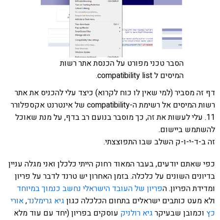
הסבר טכני מפורט על הכנסת אתר רשות
המיסים ל compatibility list.
דף זה מסביר (למי שאין לו כוח לקרוא) כיצד עלי להכניס את אתר
רשות המיסים אל רשימת ה-compatibility של אינטרנט אקספלורר
11. עלי לעשות את זה, כך מוסבר בנועם רב בדף, על מנת שאוכל
להשתמש ביישום.
זה ב-ד-י-ו-ק השלב שבו התפוצצתי.
כפי שאתם יודעים, בעבר המאוד רחוק הייתי כלכלן ואני מגלה עניין
בדיונים השונים על כלכלה. בזמן האחרון יש טרנד לדבר על פריון
ומדידת הפריון. ה
פריון של העובד הישראלי נחשב כנמוך במיוחד
ולא מעט כותבים ישראלים בתחום הכלכלה כגון
גיא גרימלנד
,
אורי
כץ
וכמובן שבעיקר
גיא רולניק
עוסקים בפריון (יחד עם עוד מלא