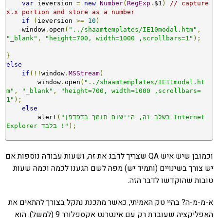
var
 ieversion 
=
new
Number
(
RegExp
.
$1
)
// capture 
x.x portion and store as a number
if
(
ieversion 
>=
10
)
    window
.
open
(
"../shaamtemplates/IE10modal.htm"
,
"_blank"
,
"height=700, width=1000 ,scrollbars=1"
);
}
else
if
(!!
window
.
MSStream
)
	window
.
open
(
"../shaamtemplates/IE11modal.ht
m"
,
"_blank"
,
"height=700, width=1000 ,scrollbars=
1"
);
else
"בשלב זה, היישום תומך בדפדפן Internet 
(
        alert
);
Explorer בלבד !"
וכמובן שיש איש QA שצריך לדבג את זה, ושעות עבודה נוספות אם
יש צורך בשינויים (ותמיד יש) מפה לשם הגענו לכמה וכמה שעות
טובות שהוקדשו לדבר הזה.
א-מ-מ-ה? בהיי טק האמיתי, כאשר מתכנת נתקל בצורך להתאים את
האפליקציה שעובדת רק עם אינטרנט אקספלורר 9 (למשל). הוא