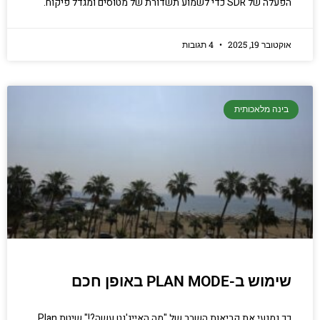
הפעלה של SDR כדי לשמוע תשדורת של מטוסים ומגדל פיקוח.
אוקטובר 19, 2025
4 תגובות
בינה מלאכותית
שימוש ב-PLAN MODE באופן חכם
כך נמנעי את קריאות השבר של "מה האייג'נט עשה?!" שיטת Plan