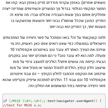
נושאים אחרים). באופן עקרוני מודדים פריון באופן הבא: קחו את
התוצר המקומי הגולמי: בגדול סך המוצרים והשירותים שמדינה ייצרה
ומחלקים אותם בסך שעות העבודה שכולם עבדו. מה שיצא זה
הפריון. כמובן שככל שהתמ"ג גבוה יותר והשעות שהושקעו בו
מעטות יותר, כך הפריון הוא גבוה יותר.
ולמה קשקשתי על זה? בואו ונסתכל על פאר היצירה של המתכנתים
הישראלים בממשלה כפי שאנו רואים אותו כאן. ראשית, היה מי
שזיהה את הצורך: האתר לא עובד טוב באינטרנט אקספלורר 10
ומעלה. למה הוא לא עובד טוב? כי הם תומכים יותר טוב בתקנים.
הבעיה קיימת. מה עושים איתה? הולכים למעצב גרפי על מנת
שיעצב חלון קופץ, הולכים למנהל המוצר או מנהל אחר על מנת
שיכתוב את הטקסט וההסבר לחלון הקופץ – גם עבור אינטרנט
אקספלורר 10 וגם עבור 11. הולכים למתכנת שיפיק סקריפט שהוא
פאר היצירה שיפתח בפני המשתמש את החלון הזה:
if
(
/MSIE (\d+\.\d+);/
.
test
(
navigator
.
userAgent
))
{
//test for MSIE x.x;