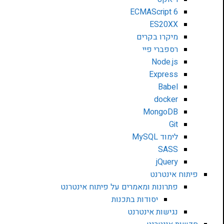
ECMAScript 6
ES20XX
מיקרו בקרים
רספברי פיי
Node.js
Express
Babel
docker
MongoDB
Git
לימוד MySQL
SASS
jQuery
פיתוח אינטרנט
פתרונות ומאמרים על פיתוח אינטרנט
יסודות בתכנות
נגישות אינטרנט