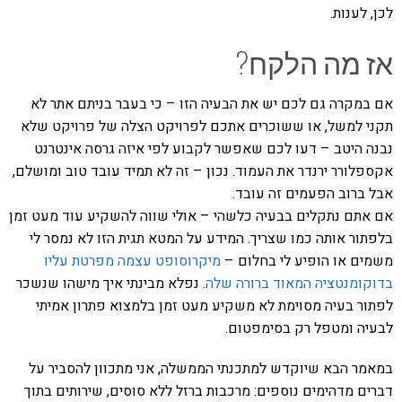
לכן, לענות.
אז מה הלקח?
אם במקרה גם לכם יש את הבעיה הזו – כי בעבר בניתם אתר לא
תקני למשל, או ששוכרים אתכם לפרויקט הצלה של פרויקט שלא
נבנה היטב – דעו לכם שאפשר לקבוע לפי איזה גרסה אינטרנט
אקספלורר ירנדר את העמוד. נכון – זה לא תמיד עובד טוב ומושלם,
אבל ברוב הפעמים זה עובד.
אם אתם נתקלים בבעיה כלשהי – אולי שווה להשקיע עוד מעט זמן
בלפתור אותה כמו שצריך. המידע על המטא תגית הזו לא נמסר לי
משמים או הופיע לי בחלום –
מיקרוסופט עצמה מפרטת עליו
בדוקומנטציה המאוד ברורה שלה
. נפלא מבינתי איך מישהו שנשכר
לפתור בעיה מסוימת לא משקיע מעט זמן בלמצוא פתרון אמיתי
לבעיה ומטפל רק בסימפטום.
במאמר הבא שיוקדש למתכנתי הממשלה, אני מתכוון להסביר על
דברים מדהימים נוספים: מרכבות ברזל ללא סוסים, שירותים בתוך