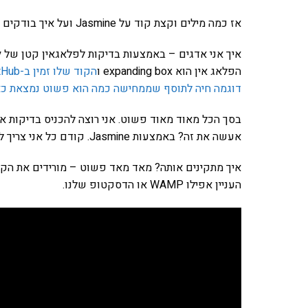
אז כמה מילים וקצת קוד על Jasmine ועל איך בודקים איתה JavaScript ו-web ואחרי זה אקשור את הכל לדרופל.
הפלאג אין הוא expanding box ו
הקוד שלו זמין ב-gitHub
דוגמה חיה לתוסף שממחישה כמה הוא פשוט נמצאת כא
אעשה את זה? באמצעות Jasmine. קודם כל אני צריך להתקין אותה.
העניין אפילו WAMP או הדסקטופ שלנו.