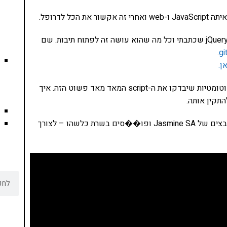
איך אני אדגים – באמצעות בדיקות לפלאגאין קטן של jQuery שכתבתי וכל מה שהוא עושה זה לפתוח תיבות. שם
.
ן.
בסך הכל מאוד מאוד פשוט. אני רוצה להכניס בדיקות אוטומטיות שיבדקו את ה-script המאד מאד פשוט הזה. איך
איך מתקינים אותה? מאד מאד פשוט – מורידים את הקבצים של Jasmine SA ופו��סים בשרת כלשהו – לצורך