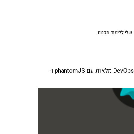
שלי ללימוד תכנות
הצגת מודול בדיקות לדרופל שמאפשר בדיקות אוטומטיות עם Jasmine עבור סביבת דרופל ויכולות DevOps מלאות עם phantomJS ו-