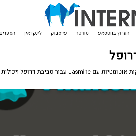
הערוץ בווטסאפ
טוויטר
פייסבוק
לינקדאין
הספרים 
רופל