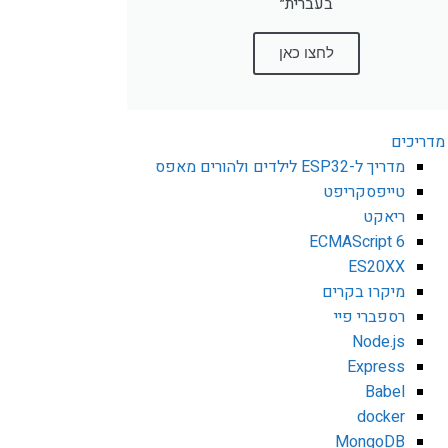
בעברית״
לחצו כאן
מדריכים
מדריך ל-ESP32 לילדים ולהורים מאפס
טייפסקריפט
ריאקט
ECMAScript 6
ES20XX
מיקרו בקרים
רספברי פיי
Node.js
Express
Babel
docker
MongoDB