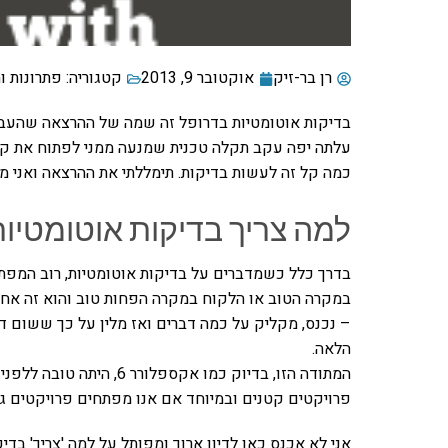
רן בר-זיק
אוקטובר 9, 2013
קטגוריה:
פתרונות ו
בדיקות אוטומטיות בדרופל זה שמה של ההרצאה שהעב
עלתה יפה עקב תקלה טכנית שמנעה ממני לפתוח את קיש
כמה קל זה לעשות בדיקות. תימללתי את ההרצאה ואני מצ
למה צריך בדיקות אוטומטיו
במקרה הטוב או הלקוח במקרה הפחות טוב והוא זה אחרא
– נכנס, מקליק על כמה דברים ואז מלין על כך ששום ד
הלאה.
המתודה הזו, בדיוק כמו אקס
פרויקטים קטנים ובמיוחד אם אנו מפתחים פרויקטים גד
אני לא אכנס כאן לדיון ארוך ומפותל על למה 'צריך' בדי