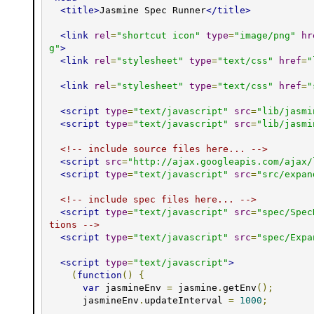
<title>
Jasmine Spec Runner
</title>
<link
rel
=
"shortcut icon"
type
=
"image/png"
hr
g"
>
<link
rel
=
"stylesheet"
type
=
"text/css"
href
=
"
<link
rel
=
"stylesheet"
type
=
"text/css"
href
=
"
<script
type
=
"text/javascript"
src
=
"lib/jasmi
<script
type
=
"text/javascript"
src
=
"lib/jasmi
<!-- include source files here... -->
<script
src
=
"http://ajax.googleapis.com/ajax/
<script
type
=
"text/javascript"
src
=
"src/expan
<!-- include spec files here... -->
<script
type
=
"text/javascript"
src
=
"spec/Spec
tions -->
<script
type
=
"text/javascript"
src
=
"spec/Expa
<script
type
=
"text/javascript"
>
(
function
()
{
var
 jasmineEnv 
=
 jasmine
.
getEnv
();
      jasmineEnv
.
updateInterval 
=
1000
;