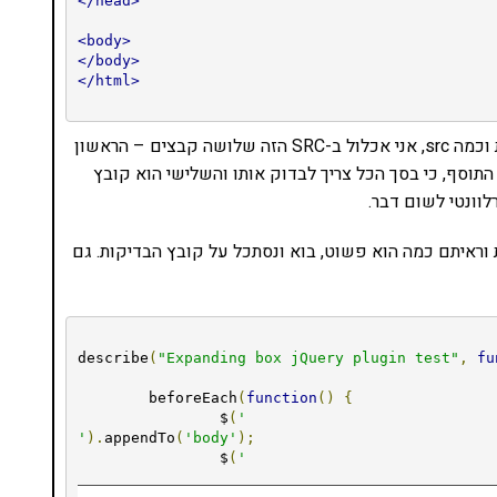
</head>
<body>
</body>
</html>
אני אראה שמדובר ב-HTML פשוט שבו אין לי מה לגעת וכמה src, אני אכלול ב-SRC הזה שלושה קבצים – הראשון
וסף ל-jQuery. השני הוא קובץ התוסף, כי בסך הכל צריך לבדוק אותו והשלישי הוא קובץ
לראות וראיתם כמה הוא פשוט, בוא ונסתכל על קובץ הבדיקות. גם
describe
(
"Expanding box jQuery plugin test"
,
fu
	beforeEach
(
function
()
{
		$
(
'
'
).
appendTo
(
'body'
);
		$
(
'