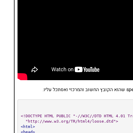
<!DOCTYPE HTML PUBLIC "-//W3C//DTD HTML 4.01 Tra
  "http://www.w3.org/TR/html4/loose.dtd">
<html>
<head>