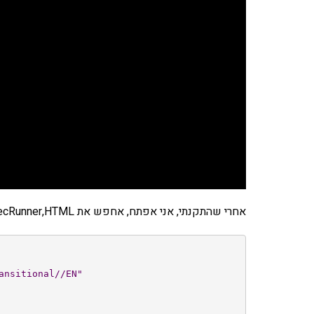
אחרי שהתקנתי, אני אפתח, אחפש את specRunner,HTML שהוא הקובץ החשוב והמרכזי ואסתכל עליו.
nsitional//EN"
