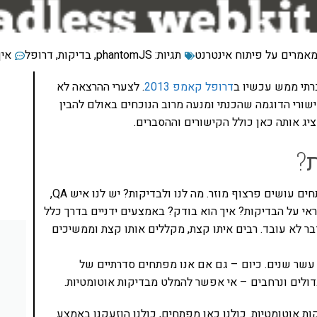
מאמרים על פיתוח אינטרנט
תגיות:
phantomJS
,
בדיקות
,
דרופל
אין
רתי ממש עכשיו ב
דרופל קאמפ 2013
. לצערי ההרצאה לא
ורי הדוגמה שהכנתי ומנעה מרוב הנוכחים באולם להבין
יג אותה כאן כולל הקישורים וההסברים.
ת?
בדרך כלל כשמדברים על בדיקות אוטומטיות, רוב המפתחים עושים פרצוף מוזר. מה לנו ולבדיקות? יש לנו איש QA,
י על הבדיקות? איך הוא בודק? באמצעים ידניים בדרך כלל
בר לא עובד. רבים איתו קצת, מקללים אותו קצת וממשיכים
פלורר 6, היתה טובה ללפני עשר שנים. כיום – גם אם אנו מפתחים סדרתיים של
ולים ונרחבים – אי אפשר להמלט מבדיקות אוטומטיות.
קות אוטומטיות. כולנו כאן מפתחים, כולנו הוזעקנו באמצע