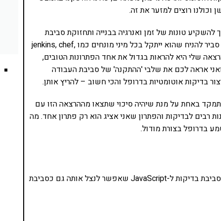
כולנו רוצים למזער את זה.
 להשקיע טונות של זמן ואנרגיה בבנייה ותחזוקת סביבת
בדיקות מורכבת. אם מישהו מחפש 'בדיקות אוטומטיות' סביר להניח שהוא ייתקל בכל מיני מונחים כמו jenkins, chef,
ת ההרצאה שלי היא להראות בגדול את אחד הפתרונות הטובים,
ואני אראה לכם את שלבי 'ההתקנה' של סביבת העבודה
ר בדיקות אוטומטיות בדרופל והכי חשוב – להריץ אותן.
תמקד באחת על מנת שיהיה סיכוי שתצאו מההרצאה הזו עם
ות רבים לבדיקות והפתרון שאני אציג הוא רק פתרון אחד. מה
מע בדרופל בצורת מודול.
סביבת הבדיקות שאני אדבר עליה היום היא jasmine. זו סביבת בדיקות ל-JavaScript שאפשר לנצל אותה גם כסביבת