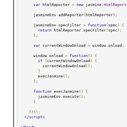
var
 htmlReporter 
=
new
 jasmine
.
HtmlReport
      jasmineEnv
.
addReporter
(
htmlReporter
);
      jasmineEnv
.
specFilter 
=
function
(
spec
)
{
return
 htmlReporter
.
specFilter
(
spec
);
};
var
 currentWindowOnload 
=
 window
.
onload
;
      window
.
onload 
=
function
()
{
if
(
currentWindowOnload
)
{
          currentWindowOnload
();
}
        execJasmine
();
};
function
 execJasmine
()
{
        jasmineEnv
.
execute
();
}
})();
</script>