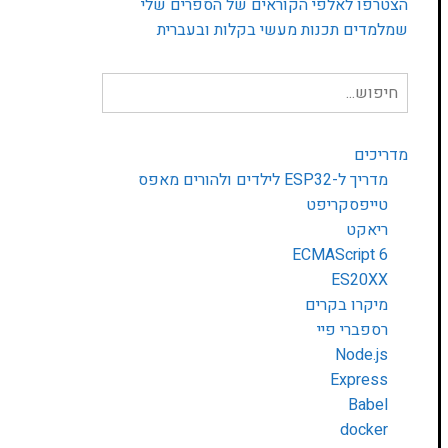
הצטרפו לאלפי הקוראים של הספרים שלי
שמלמדים תכנות מעשי בקלות ובעברית
חיפוש
עבור:
מדריכים
מדריך ל-ESP32 לילדים ולהורים מאפס
טייפסקריפט
ריאקט
ECMAScript 6
ES20XX
מיקרו בקרים
רספברי פיי
Node.js
Express
Babel
docker