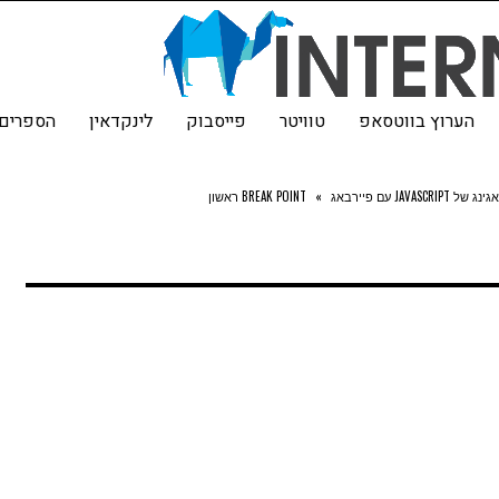
הערוץ בווטסאפ
טוויטר
פייסבוק
לינקדאין
הספרים 
של JAVASCRIPT עם פיירבאג
»
BREAK POINT ראשון