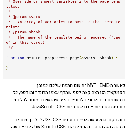
 * Override or insert variables into the page temp
lates.

 *

 * @param $vars

 *   An array of variables to pass to the theme te
mplate.

 * @param $hook

 *   The name of the template being rendered ("pag
e" in this case.)

 */
function
 MYTHEME_preprocess_page
(&
$vars
,
 $hook
)
{
}
כאשר ה-MYTHEME זה שם התמה שלכם כמובן.
הפונקציה הזו רצה קצת לפני שהדף עצמו מרונדר ומודפס, כל
המשתנים כבר אמורים להופיע והיא שימושית במיוחד לכל מני
הוספות ותוספות – גם לתוספות CSS ו-JavaScript.
הנה הקוד המלא שמאפשר הוספת CSS ו-JS לכל דף שנרצה.
במקרה הזה מדובר בהוספת קוד CSS ו-JavaScript לדפים שה-