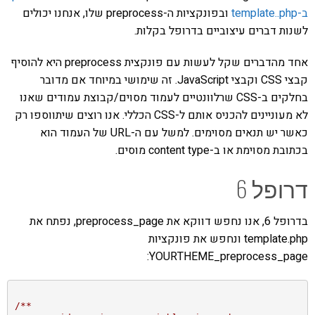
ב-template..php
ובפונקציות ה-preprocess שלו, אנחנו יכולים
לשנות דברים עיצוביים בדרופל בקלות.
אחד מהדברים שקל לעשות עם פונקצית preprocess היא להוסיף
קבצי CSS וקבצי JavaScript. זה שימושי במיוחד אם מדובר
בחלקים ב-CSS שרלוונטיים לעמוד מסוים/קבוצת עמודים שאנו
לא מעוניינים להכניס אותם ל-CSS הכללי. אנו רוצים שיתווספו רק
כאשר יש תנאים מסוימים. למשל עם ה-URL של העמוד הוא
בכתובת מסוימת או ב-content type מוסים.
דרופל 6
בדרופל 6, אנו נחפש דווקא את preprocess_page, נפתח את
template.php ונחפש את פונקציות
YOURTHEME_preprocess_page:
/**
