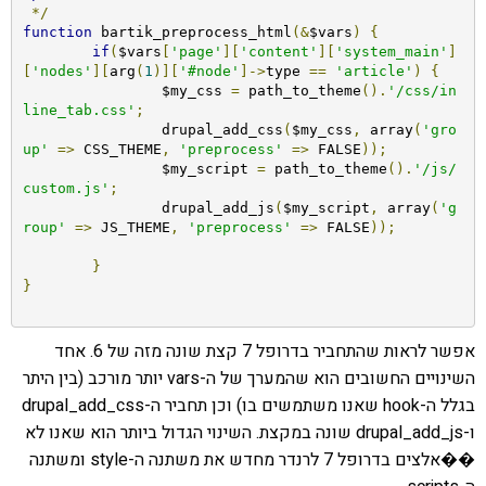
*/
function
 bartik_preprocess_html
(&
$vars
)
{
if
(
$vars
[
'page'
][
'content'
][
'system_main'
]
[
'nodes'
][
arg
(
1
)][
'#node'
]->
type 
==
'article'
)
{
		$my_css 
=
 path_to_theme
().
'/css/in
line_tab.css'
;
		drupal_add_css
(
$my_css
,
 array
(
'gro
up'
=>
 CSS_THEME
,
'preprocess'
=>
 FALSE
));
		$my_script 
=
 path_to_theme
().
'/js/
custom.js'
;
		drupal_add_js
(
$my_script
,
 array
(
'g
roup'
=>
 JS_THEME
,
'preprocess'
=>
 FALSE
));
}
}
אפשר לראות שהתחביר בדרופל 7 קצת שונה מזה של 6. אחד
השינויים החשובים הוא שהמערך של ה-vars יותר מורכב (בין היתר
בגלל ה-hook שאנו משתמשים בו) וכן תחביר ה-drupal_add_css
ו-drupal_add_js שונה במקצת. השינוי הגדול ביותר הוא שאנו לא
��אלצים בדרופל 7 לרנדר מחדש את משתנה ה-style ומשתנה