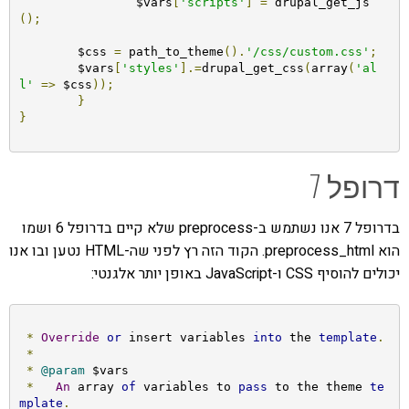
		$vars
[
'scripts'
]
=
 drupal_get_js
();
	$css 
=
 path_to_theme
().
'/css/custom.css'
;
	$vars
[
'styles'
].=
drupal_get_css
(
array
(
'al
l'
=>
 $css
));
}
}
דרופל 7
בדרופל 7 אנו נשתמש ב-preprocess שלא קיים בדרופל 6 ושמו
הוא preprocess_html. הקוד הזה רץ לפני שה-HTML נטען ובו אנו
יכולים להוסיף CSS ו-JavaScript באופן יותר אלגנטי:
*
Override
or
 insert variables 
into
 the 
template
.
*
*
@param
 $vars

*
An
 array 
of
 variables to 
pass
 to the theme 
te
mplate
.