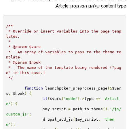
content type שלהם הוא מסוג Article.
/**

 * Override or insert variables into the page temp
lates.

 *

 * @param $vars

 *   An array of variables to pass to the theme te
mplate.

 * @param $hook

 *   The name of the template being rendered ("pag
e" in this case.)

 */
function
 launchpoker_preprocess_page
(&
$var
s
,
 $hook
)
{
if
(
$vars
[
'node'
]->
type 
==
'Articl
e'
)
{
		$my_script 
=
 path_to_theme
().
'/js/
custom.js'
;
		drupal_add_js
(
$my_script
,
'them
e'
);