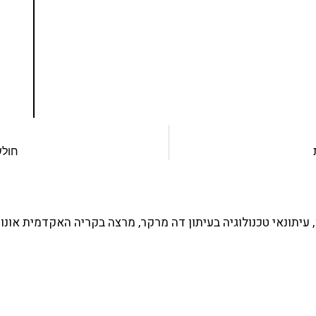
ד תכנות מעשי
צו כאן
חולש
עיתונאי טכנולוגיה בעיתון דה מרקר, מרצה בקריה האקדמית אונו 