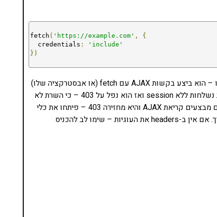
fetch
(
'https://example.com'
,
{
  credentials
:
'include'
})
וזה מה שידידי פספס. בגלל שהוא התייחס לעוגיות כוודו – הוא ביצע בקשות AJAX עם fetch (או אבסטרקציה שלו)
ושכח ש-fetch לא שולח את העוגיות – כלומר הבקשות נשלחות ללא session ואז הוא נפל על 403 – כי השרת לא
זיהה אותו. זה עלה לו בכמה שעות דיבוג. זכרו – אם אתם מבצעים קריאת AJAX והיא מחזירה 403 – פיתחו את כלי
המפתחים ווודאו שאתם שולחים את הבקשה כמו שצריך. אם אין ב-headers את העוגיות – שימו לב להכניס
נסו את ספרי הלימוד שלי
ים ותמיכה של חברות מובילות נועד לאפשר לכל אחד