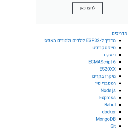
לחצו כאן
מדריכים
מדריך ל-ESP32 לילדים ולהורים מאפס
טייפסקריפט
ריאקט
ECMAScript 6
ES20XX
מיקרו בקרים
רספברי פיי
Node.js
Express
Babel
docker
MongoDB
Git