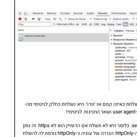
לחת כאיזה קסם או ׳וודו׳. היא נשלחת כחלק לגיטימי מה-
התכונה השניה היא האפשרות להפוך את העוגיה ל-secure. כלומר היא לא תשלח אם הדומיין הוא לא https. זה נותן
הגנה מעטה מאוד אם בכלל. אבל החגיגה העיקרית היא ה-httpOnly. הגדרה של עוגיה כ-httpOnly גורמת לה להשלח