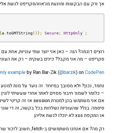
אך ורק עם הבקשות ומונעת מג׳אווהסקריפט לגשת אליה
{
a
.
toGMTString
()};
Secure
;
HttpOnly
`;
סקריפט – מה אני מקבל? כינים בשקית – רק את העוגיה ללא ה y
Only example
by Ran Bar-Zik (
@barzik
) on
CodePen
– כלומר לשמור חיבור מסוים לאתר אחרי שעשיתי לוגין.
סיסמה. בגלל שהעוגיות נשלחות בכל בקשה, זה די שגר ו
או התקפת xss לא יוכלו לגשת אליהן.
רק מה? אם אנחנו משתמשים