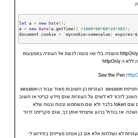
.
let
 a 
=
new
Date
();
a 
=
new
Date
(
a
.
getTime
()
+
1000
*
60
*
60
*
24
*
365
);
document
.
cookie 
=
`
mycookie
=
somevalue
;
 expires
=
$
רוצים דוגמה? הנה – כאן אני יוצר שתי עוגיות, אחת עם httpOnly והשניה בלי ואז מנסה לגשת אל העוגיה באמצעות
httpOnl:
.
See the Pen
Http
נחמד, נכון? ולא מסובך במיוחד. זה נועד על מנת למנוע חטיפת session. העוגיות הן חשובות מאוד עבור ה-session
 חשוב לזכור לא לשים על העוגיות שום מידע קריטי או חשוב.
אם אני משתמש בהן למטרת session אז זה קריטי לשים שם token בלבד ולא שם משתמש ובטח ובטח שלא
שכח. אז בגדול ברגע שיצרתי אותן כך, שום סקריפט זדוני
 ב-fetch, חשוב לזכור שהעוגיות לא נשלחות אלא אם כן אנחנו מציינים בפירוש ל-