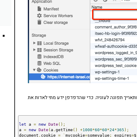
תאריך תפוגה לעוגיה. כדי שהדפדפן ידע מתי לאדות את
let
 a 
=
new
Date
();
a 
=
new
Date
(
a
.
getTime
()
+
1000
*
60
*
60
*
24
*
365
);
document
.
cookie 
=
`
mycookie
=
somevalue
;
 expires
=
$