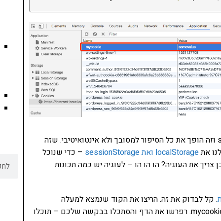
מה שחשוב להבין הוא שכל המידע בעצם הוא ב-strings וזה הופך את כל הסיפור למסובך ולא אינטואיטיבי. שזה
נו את
localStorage ואת sessionStorage
– כדי שנוכל
צריך את העוגיה? הו הו הו – לעוגיה יש כמה תכונות
. קל לבדוק את זה. הריצו את הקוד שנמצא למעלה
בקונסולה שלכם – הוא ייצור את העוגיה mycookie=somevalue. רפרשו את הדף והסתכלו בבקשה שלכם – תוכלו