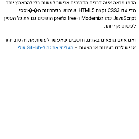
הדמו מראה איזה דברים מדהימים אפשר לעשות בלי להתאמץ יותר
מדי עם CSS3 וקצת HTML5. שימוש בפתרונות מ��וססי
JavaScript כמו Modernizr ו-prefix free הופכים גם את כל העניין
לפשוט אף יותר.
ואם אתם מוצאים באגים, חושבים שאפשר לעשות את זה טוב יותר
או יש לכם רעיונות או הצעות –
העליתי את זה ל-GitHub שלי
.
אהבתם את התוכן שלי? נסו את
ספרי הלימוד שלי
פרויקט ספרי לימוד התכנות שלי עם אלפי קוראים
ותמיכה של חברות מובילות נועד לאפשר לכל אחד ואחת
ללמוד תכנות מעשי
לחצו כאן