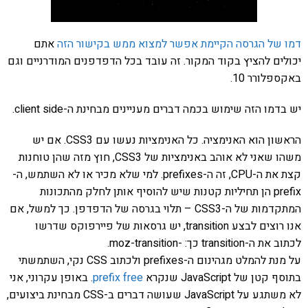
דמו של הגרסה הקיימת אפשר למצוא ממש בקישור הזה
אתם
יכולים להציץ בקוד המקור. זה עובד בכל הדפדפנים המודרניים וגם
באקספלורר 10.
יש בדמו הזה שימוש בכמה דברים מעניינים מבחינת ה-client side.
הראשון הוא האנימציה. כל האנימציות נעשו עם CSS3. אם יש
משהו שאני לא אוהב באנימציות של CSS3, חוץ מזה שהן טוחנות
קצת את ה-CPU, זה ה-prefixes. למי שלא מכיר או לא השתמש, ה-
prefix הן תחיליות קטנות שיש להוסיף אותן לחלק מהתכונות
המתקדמות של ה-CSS3 – תלוי בגרסה של הדפדפן. כך למשל, אם
אנו רוצים לבצע transition, יש גרסאות של פיירפוקס שדרשו
לכתוב את ה-transition כך: -moz-transition.
על מנת להמלט מגהינום ה-prefixes ולכתוב CSS נקי, השתמשתי
בתוסף קטן של JavaScript שנקרא
prefix free
. באופן עקרוני, אני
לא משתגע על JavaScript שעושה דברים ב-CSS מבחינת ביצועים,