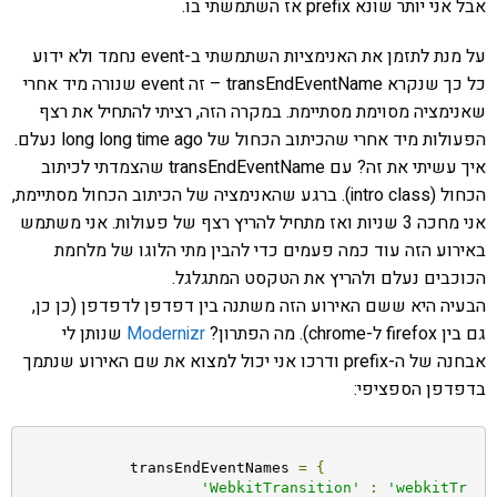
אבל אני יותר שונא prefix אז השתמשתי בו.
על מנת לתזמן את האנימציות השתמשתי ב-event נחמד ולא ידוע
כל כך שנקרא transEndEventName – זה event שנורה מיד אחרי
שאנימציה מסוימת מסתיימת. במקרה הזה, רציתי להתחיל את רצף
הפעולות מיד אחרי שהכיתוב הכחול של long long time ago נעלם.
איך עשיתי את זה? עם transEndEventName שהצמדתי לכיתוב
הכחול (intro class). ברגע שהאנימציה של הכיתוב הכחול מסתיימת,
אני מחכה 3 שניות ואז מתחיל להריץ רצף של פעולות. אני משתמש
באירוע הזה עוד כמה פעמים כדי להבין מתי הלוגו של מלחמת
הכוכבים נעלם ולהריץ את הטקסט המתגלגל.
הבעיה היא ששם האירוע הזה משתנה בין דפדפן לדפדפן (כן כן,
גם בין firefox ל-chrome). מה הפתרון?
Modernizr
שנותן לי
אבחנה של ה-prefix ודרכו אני יכול למצוא את שם האירוע שנתמך
בדפדפן הספציפי:
	    transEndEventNames 
=
{
'WebkitTransition'
:
'webkitTr