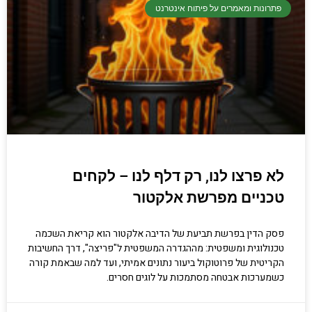
פתרונות ומאמרים על פיתוח אינטרנט
קריפטוגרפיה, ביצועים, אבטחת מידע ומידע
יסודי וחשוב שגם מתכנתים מנוסים לא תמיד
יודעים.
הכנסו עכשיו
לא פרצו לנו, רק דלף לנו – לקחים
טכניים מפרשת אלקטור
פסק הדין בפרשת תביעת של הדיבה אלקטור הוא קריאת השכמה
טכנולוגית ומשפטית: מההגדרה המשפטית ל"פריצה", דרך החשיבות
הקריטית של פרוטוקול ביעור נתונים אמיתי, ועד למה שבאמת קורה
כשמערכות אבטחה מסתמכות על לוגים חסרים.