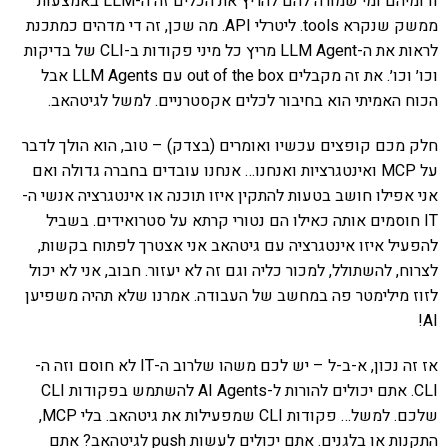
ודומיהם ומי שמורה להם להריץ את הכלים זה ה-LLM באמצעות
ממשק שנקרא tools. ליטרלי API. מה שכן, זה די מדהים כמתכנת
לראות את ה-LLM Agent מריץ כל מיני פקודות ב-CLI של בדיקות
וכו׳ וכו׳. את זה מקבלים out of the box עם LLM Agents אבל
הכוח האמיתי הוא בחיבור לכלים אקסטרניים. למשל לגיטהאב.
חלק מכם קופצים עכשיו ואומרים (בצדק) – טוב, הוא הולך לדבר
על MCP ואינטגרציות ואנחנו… אנחנו עובדים בחברה גדולה ואם
אני אפילו חושב בטעות להתקין איזו תוכנה או אינטגרציה אנשי ה-
IT חוסמים אותה כאילו הם נטורי קרתא על סטרואידים. בשביל
להפעיל איזו אינטגרציה עם גיטהאב אני אצטרך לפתוח בקשות,
לצרוח, להשתולל, למכור כליה וגם זה לא יעזור. חבוב, אני לא יכול
לזוז מילימטר פה במחשב של העבודה. אמרנו שלא תהיה משפיען
AI!
אז זה נכון, א-ב-ל – יש לכם משהו שלרוב ה-IT לא חוסם וזה ה-
CLI. אתם יכולים להורות ל-AI Agents להשתמש בפקודות CLI
שלכם. למשל… פקודות CLI שמפעילות את גיטהאב. בלי MCP,
התקנות או בלגנים. אתם יכולים לעשות push לגיטהאב? אתם