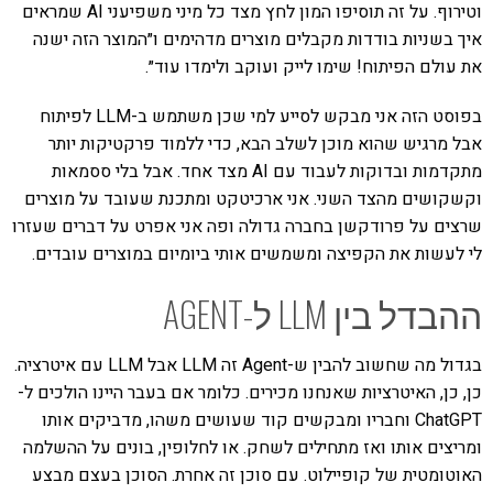
וטירוף. על זה תוסיפו המון לחץ מצד כל מיני משפיעני AI שמראים
איך בשניות בודדות מקבלים מוצרים מדהימים ו״המוצר הזה ישנה
את עולם הפיתוח! שימו לייק ועוקב ולימדו עוד״.
בפוסט הזה אני מבקש לסייע למי שכן משתמש ב-LLM לפיתוח
אבל מרגיש שהוא מוכן לשלב הבא, כדי ללמוד פרקטיקות יותר
מתקדמות ובדוקות לעבוד עם AI מצד אחד. אבל בלי ססמאות
וקשקושים מהצד השני. אני ארכיטקט ומתכנת שעובד על מוצרים
שרצים על פרודקשן בחברה גדולה ופה אני אפרט על דברים שעזרו
לי לעשות את הקפיצה ומשמשים אותי ביומיום במוצרים עובדים.
ההבדל בין LLM ל-AGENT
בגדול מה שחשוב להבין ש-Agent זה LLM אבל LLM עם איטרציה.
כן, כן, האיטרציות שאנחנו מכירים. כלומר אם בעבר היינו הולכים ל-
ChatGPT וחבריו ומבקשים קוד שעושים משהו, מדביקים אותו
ומריצים אותו ואז מתחילים לשחק. או לחלופין, בונים על ההשלמה
האוטומטית של קופיילוט. עם סוכן זה אחרת. הסוכן בעצם מבצע