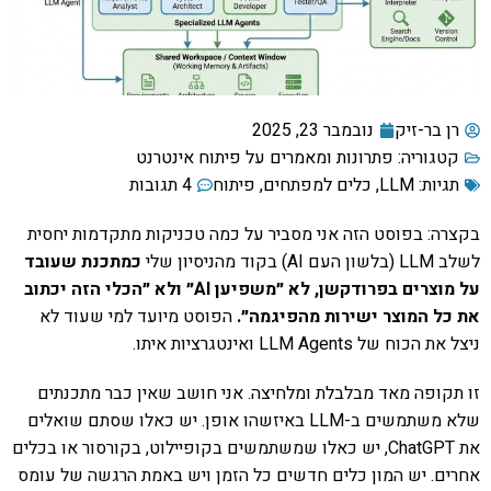
רן בר-זיק
נובמבר 23, 2025
קטגוריה:
פתרונות ומאמרים על פיתוח אינטרנט
תגיות:
LLM
,
כלים למפתחים
,
פיתוח
4 תגובות
בקצרה: בפוסט הזה אני מסביר על כמה טכניקות מתקדמות יחסית
לשלב LLM (בלשון העם AI) בקוד מהניסיון שלי
כמתכנת שעובד
על מוצרים בפרודקשן, לא ״משפיען AI״ ולא ״הכלי הזה יכתוב
את כל המוצר ישירות מהפיגמה״.
הפוסט מיועד למי שעוד לא
ניצל את הכוח של LLM Agents ואינטגרציות איתו.
זו תקופה מאד מבלבלת ומלחיצה. אני חושב שאין כבר מתכנתים
שלא משתמשים ב-LLM באיזשהו אופן. יש כאלו שסתם שואלים
את ChatGPT, יש כאלו שמשתמשים בקופיילוט, בקורסור או בכלים
אחרים. יש המון כלים חדשים כל הזמן ויש באמת הרגשה של עומס