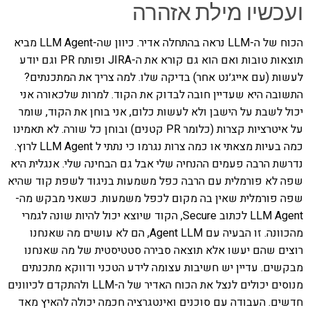
ועכשיו מילת אזהרה
הכוח של ה-LLM נראה בהתחלה אדיר. כיוון שה-LLM Agent מביא
תוצאות טובות ואם הוא גם קורא את ה-JIRA ופותח PR וגם יודע
לעשות (עם אייג׳נט אחר) בדיקה שלו. למה צריך את המתכנתים?
התשובה היא שעדיין חובה לבדוק את הקוד. למרות שלכאורה אני
יכול לשבת על הישבן ולא לעשות כלום, אני בוחן את הקוד, שומר
על איטרציות קצרות (כלומר PR קטנים) ובוחן כל שורה. לא תאמינו
כמה בעיות מצאתי או כמה צרות נגרמו כי נתתי ל LLM Agent לרוץ.
נדרשת הרבה פעמים ההנחיה שלי אבל גם הבחינה שלי. אנגלית היא
שפה לא פורמלית עם הרבה כפל משמעות בניגוד לשפת קוד שהיא
שפה פורמלית שאין בה מקום לכפל משמעות. כשאני מבקש מה-
LLM Agent לכתוב Secure, הקוד שיוצא יכול להיות שונה לגמרי
מהכוונה. זו הבעיה עם Agent LLM, הם לא עושים מה שאנחנו
רוצים שהם יעשו אלא תוצאה סבירה סטטיסטית של מה שאנחנו
מבקשים. עדיין יש חשיבות עצומה לידע הטכני ודווקא מתכנתים
מנוסים יכולים לנצל את הכוח האדיר של ה-LLM ולהתקדם לכיוונים
חדשים. העבודה עם סוכנים ואינטגרציה חכמה יכולה להאיץ מאד