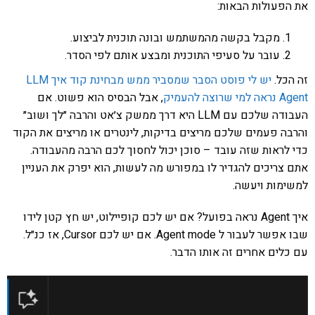
את הפעולות הבאות:
מקבל בקשה מהמשתמש ובונה תוכנית לביצוע.
עובר על סעיפי התוכנית ומבצע אותם לפי הסדר.
זה הכל.
יש לי פוסט הסבר שמסביר ממש מבחינת קוד איך LLM
Agent נראה למי שרוצה להעמיק
, אבל הבסיס הוא פשוט. אם
העבודה שלכם עם LLM היא דרך ממשק צ׳אט והרבה ״לך ושוב״
והרבה פעמים שלכם מריצים בדיקות, לינטרים או מריצים את הקוד
כדי לראות שזה עובד – סוכן יכול לחסוך לכם הרבה מהעבודה.
אתם צריכים להגדיר לו במפורש מה לעשות, הוא יפרק את העניין
למשימות ויעשה.
איך Agent נראה בפועל? אם יש לכם קופיילוט, יש חץ קטן לידו
שבו אפשר לעבור ל Agent mode. אם יש לכם Cursor, אז כנ״ל.
עם כלים אחרים זה אותו הדבר.