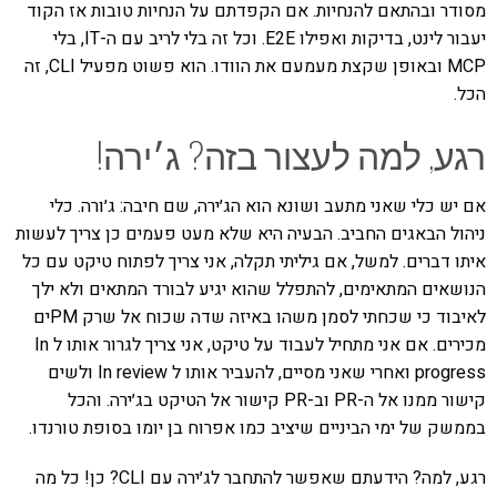
מסודר ובהתאם להנחיות. אם הקפדתם על הנחיות טובות אז הקוד
יעבור לינט, בדיקות ואפילו E2E. וכל זה בלי לריב עם ה-IT, בלי
MCP ובאופן שקצת מעמעם את הוודו. הוא פשוט מפעיל CLI, זה
הכל.
רגע, למה לעצור בזה? ג׳ירה!
אם יש כלי שאני מתעב ושונא הוא הג׳ירה, שם חיבה: ג׳ורה. כלי
ניהול הבאגים החביב. הבעיה היא שלא מעט פעמים כן צריך לעשות
איתו דברים. למשל, אם גיליתי תקלה, אני צריך לפתוח טיקט עם כל
הנושאים המתאימים, להתפלל שהוא יגיע לבורד המתאים ולא ילך
לאיבוד כי שכחתי לסמן משהו באיזה שדה שכוח אל שרק PMים
מכירים. אם אני מתחיל לעבוד על טיקט, אני צריך לגרור אותו ל In
progress ואחרי שאני מסיים, להעביר אותו ל In review ולשים
קישור ממנו אל ה-PR וב-PR קישור אל הטיקט בג׳ירה. והכל
בממשק של ימי הביניים שיציב כמו אפרוח בן יומו בסופת טורנדו.
רגע, למה? הידעתם שאפשר להתחבר לג׳ירה עם CLI? כן! כל מה