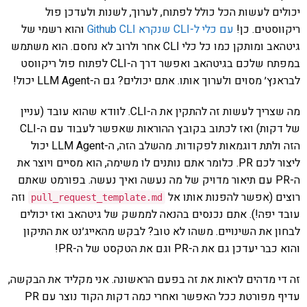
יכולים לעשות הכל כולל לפתוח, לערוך, לשנות ולעדכן פול
ריקווסטים. כן!
עם כלי ל-CLI שנקרא Github CLI
והוא רשמי של
גיטהאב ומותקן כמו כל כלי CLI אחר ולרוב לא נחסם. הוא משתמש
במפתח שלכם בגיטהאב ואפשר דרך ה-CLI לפתוח פול ריקווסט
לבראנץ׳ מסוים ולערוך אותו. אתם יכולים? גם ה-LLM Agent יכול!
מה שצריך לעשות זה להתקין את ה-CLI. לוודא שהוא עובד (עניין
של דקות) ואז לכתוב בקובץ ההוראות שאפשר לעבוד עם ה-CLI
הזה ולתת דוגמאות לפקודות. מהשלב הזה, ה-LLM Agent יכול
ליצור לכם PR. כלומר אתם נותנים לו משימה, הוא מסיים ויוצר את
ה-PR עם תיאור מדויק של מה נעשה ואיך נעשה. בפורמט שאתם
רוצים (אפשר להפנות אותו אל
וזה
pull_request_template
.
md
עובד יפה!). אתם נכנסים בהנאה לממשק של גיטהאב ואז יכולים
לבחון את השינויים. משהו לא טוב? לבקש מהאייג׳נט את התיקון
והוא כבר יעדכן גם את ה-PR וגם את הטקסט של ה-PR!
זה די מדהים לראות את זה בפעם הראשונה. אני מקליד את הבקשה,
עדיף מפורטת ככל האפשר ואחרי כמה דקות הקוד נוצר עם PR