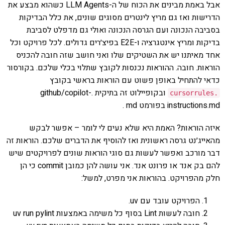
אבל באמת מבינים את הכוח של ה-LLM Agents כשהוא מבצע את
הדרישות ואז גם מריץ לינטרים מסוגים שונים, את כלל הבדיקות
בסביבה הנכונה ועם הגרסה הנכונה ואולי גם מדפלט לסביבת
בדיקות ומריץ אינטגרציה ו-E2E בפיצ׳רים גדולים. לכל פרויקט וכל
אחד מאיתנו יש את השטיקים שלו ואני חושב שזה חובה להכניס
הוראות. חובה. ההוראות נכנסות לקובץ שתלוי בכלי שלכם. בקורסור
כדאי להתחיל באופן פשוט עם הוראות בראשי בקובץ
ובקופיילוט זה בתיקית .github/copilot-
cursorrules
.
instructions.md בפורמט md .
איזה הוראות? האמת היא שלא נעים לי לומר – אפשר לבקש
מהאייג׳נט גרסה ראשונית ואז להוסיף את הדברים שלכם. הוראות זה
דבר מורכב ואפשר לעשות גם סוגי הוראות שונים לפרויקטים שיש
להם בק אנד או פרונט אנד. אני עושה להן כמובן commit כי הן
חלק מהפרויקט. בהוראות אני מפרט, למשל:
הפרויקט עובד עם uv.
חובה לעשות Lint בסוף כל משימה באמצעות uv run pylint