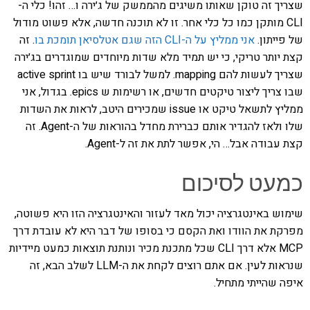
שצריך זה טוקן שאותו משיגים מהממשק של ג׳ירה ו… זהו! כלי ה-
CLI מותקן כמו כל כלי אחר. זו לא תוכנה חדשה, אלא פשוט מודול
של פייתון.
אני ממליץ על ה-CLI הזה שגם אטלסיאן תומכת בו
. זה
קצת יותר טריקי, כי יש תמיד מלא שדות מיוחדים שמוגדרים בג׳ירה
שצריך לעשות להם mapping. למשל לבורד שיש בו active sprint
שבו צריך ליצור טיקטים חדשים, או רשימות ש epics. בגדול, אני
ממליץ לתשאל טיקט או issue שמכירים היטב, לראות את השדות
שלו ולאז להגדיר אותם כברירת מחדל בהוראות של ה-Agent. זה
קצת עבודה אבל… הי, אפשר לתת את זה ל-Agent.
כמעט לסיכום
שימוש באינטגרציה יכול מאד לעזור והאינטגרציה הזו היא פשוטה,
מפרקת את הוודו ואת הקסם כי בסופו של דבר היא לא עובדת דרך
MCP אלא דרך CLI שכל מתכנת מכיר ונותנת תוצאות כמעט מיידיות
שנראות לעין. אם אתם רוצים לקחת את ה-LLM לשלב הבא, זה
איפה שהייתי מתחיל.