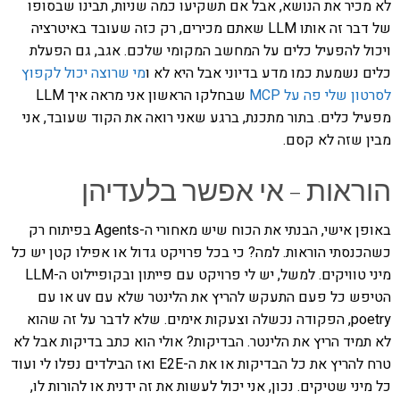
לא מכיר את הנושא, אבל אם תשקיעו כמה שניות, תבינו שבסופו
של דבר זה אותו LLM שאתם מכירים, רק כזה שעובד באיטרציה
ויכול להפעיל כלים על המחשב המקומי שלכם. אגב, גם הפעלת
כלים נשמעת כמו מדע בדיוני אבל היא לא ו
מי שרוצה יכול לקפוץ
לסרטון שלי פה על MCP
שבחלקו הראשון אני מראה איך LLM
מפעיל כלים. בתור מתכנת, ברגע שאני רואה את הקוד שעובד, אני
מבין שזה לא קסם.
הוראות – אי אפשר בלעדיהן
באופן אישי, הבנתי את הכוח שיש מאחורי ה-Agents בפיתוח רק
כשהכנסתי הוראות. למה? כי בכל פרויקט גדול או אפילו קטן יש כל
מיני טוויקים. למשל, יש לי פרויקט עם פייתון ובקופיילוט ה-LLM
הטיפש כל פעם התעקש להריץ את הלינטר שלא עם uv או עם
poetry, הפקודה נכשלה וצעקות אימים. שלא לדבר על זה שהוא
לא תמיד הריץ את הלינטר. הבדיקות? אולי הוא כתב בדיקות אבל לא
טרח להריץ את כל הבדיקות או את ה-E2E ואז הבילדים נפלו לי ועוד
כל מיני שטיקים. נכון, אני יכול לעשות את זה ידנית או להורות לו,