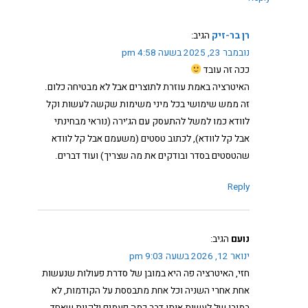
רן בר-זיק
הגיב:
נובמבר 23, 2025 בשעה 4:58 pm
ככה זה עובד
האיטרציה באמת עוזרת לתוצרים אבל לא מבטיחה כלום.
זה ממש שימושי בכל מיני משימות שקשה לעשות וקל
לוודא כמו למשל להתעסק עם הג׳ירה (נוראי מבחינתי
אבל קל לוודא), לכתוב טסטים (משעמם אבל קל לוודא
שהטסטים בסדר ובודקים את מה שצריך) ועוד דברים.
Reply
נועם
הגיב:
ינואר 12, 2026 בשעה 9:03 pm
חזי, האיטרציה פה היא במובן של סדרת פעולות שנעשות
אחת אחרי השניה וכל אחת מתבססת על הקודמות, לא
במובן של לעשות אותו דבר כמה פעמים ולקוות שאחד