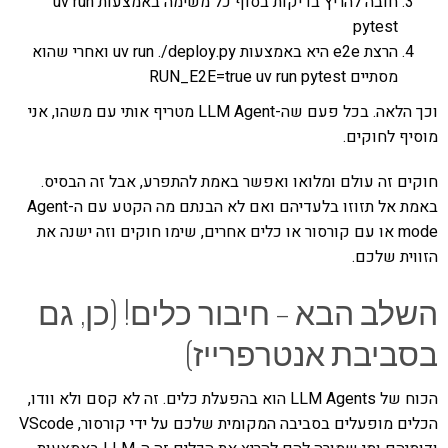
חובה להריץ בדיקות בסוף כל משימה באמצעות uv run
pytest
הרצת e2e היא באמצעות uv run ./deploy.py ואחרי שהוא
מסתיים RUN_E2E=true uv run pytest
וכך הלאה. בכל פעם שה-LLM Agent מטריף אותי עם משהו, אני
מוסיף לחוקים.
חוקים זה עולם ומלואו ואפשר באמת להתפרע, אבל זה הבסיס.
באמת אל תזוזו בלעדיהם ואם לא הבנתם מה הקטע עם ה-Agent
mode או עם קורסור או כלים אחרים, שימו חוקים וזה ישנה את
הזווית שלכם.
השלב הבא – חיבור כלים! (כן, גם
בסביבת אנטרפרייז)
הכוח של LLM Agents הוא בהפעלת כלים. זה לא קסם ולא וודו,
הכלים מופעלים בסביבה המקומית שלכם על ידי קורסור, VScode