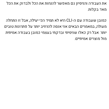
את העבודה והניסיון גם מאפשר להנחות את הכל ולבדוק את הכל
מאד בקלות.
כמובן שעבודה עם ה-CLI היא לא תמיד הכי יעילה, אבל זו התחלה
מעולה, במאמרים הבאים אני אנסה להרחיב יותר על פתרונות טובים
יותר. אבל רק כאלו שניסיתי ובדקתי בעצמי כמובן בעבודה אמיתית
מול מוצרים אמיתיים.
אהבתם את התוכן שלי? נסו את
ספרי הלימוד שלי
פרויקט ספרי לימוד התכנות שלי עם אלפי קוראים
ותמיכה של חברות מובילות נועד לאפשר לכל אחד ואחת
ללמוד תכנות מעשי
לחצו כאן