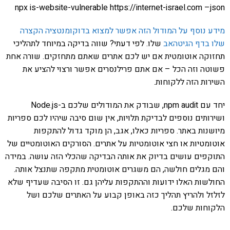
npx is-website-vulnerable https://internet-israel.com –json
מידע נוסף על המודול הזה אפשר למצוא בדוקומנטציה הקצרה
שלו בדף הגיטהאב
שלו. לפי דעתי? שווה בדיקה במיוחד לתהליכי
תחזוקה אוטומטית אם יש לכם אתרים שאתם מתחזקים. שורה אחת
פשוטה וזה הכל – אם אתם פרילנסרים אפשר ורצוי להציע את
השירות הזה ללקוחות.
יחד עם npm audit, שבודק את המודולים שלכם ב-Node.js
ושירותים נוספים לבדיקת תלויות, אין שום סיבה שיהיו לכם ספריות
מיושנות באתר. ספריות כאלו, אגב, הן מוקד גדול להתקפות
אוטומטיות או חצי אוטומטיות על אתרים. הסורקים האוטומטיים של
התוקפים עושים בדיוק את אותה הבדיקה שהכלי הזה עושה. במידה
והם מגלים חולשה, הם משגרים אוטומטית מתקפה שתנצל אותה.
החולשות האלו ידועות וההתקפות עליהן גם. זו הסיבה שעדיף שלא
לזלזל ולהריץ תהליך כזה באופן קבוע על האתרים שלכם ושל
הלקוחות שלכם.