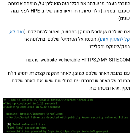
כתבתי בעבר. מי שכתב את הכלי הזה הוא לירן טל, מומחה אבטחה
שעובד בסניק (גילוי נאות: היה ראש צוות שלי ב-HPE לפני כמה
שנים).
אם יש לכם Node.js מותקן במחשב, ואמור להיות לכם. (
ואם לא,
קל להתקין אותו
). הכנסו אל הטרמינל שלכם, בחלונות או
במק/לינוקס והקלידו:
npx is-website-vulnerable HTTPS://MY-SITE.COM
עם כתובת האתר שלכם כמובן. לאחר התקנה קצרצרה, יופיע דו"ח
מסודר על האתר שבחרתם עם החולשות שיש. אם האתר שלכם
תקין, תראו משהו כזה: