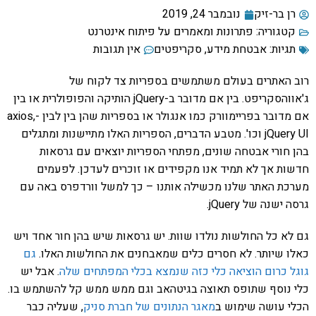
רן בר-זיק
נובמבר 24, 2019
קטגוריה:
פתרונות ומאמרים על פיתוח אינטרנט
תגיות:
אבטחת מידע
,
סקריפטים
אין תגובות
רוב האתרים בעולם משתמשים בספריות צד לקוח של
ג'אווהסקריפט. בין אם מדובר ב-jQuery הותיקה והפופולרית או בין
אם מדובר בפריימוורק כמו אנגולר או בספריות שהן בין לבין -axios,
jQuery UI וכו'. מטבע הדברים, הספריות האלו מתיישנות ומתגלים
בהן חורי אבטחה שונים, מפתחי הספריות יוצאים עם גרסאות
חדשות אך לא תמיד אנו מקפידים או זוכרים לעדכן. לפעמים
מערכת האתר שלנו מכשילה אותנו – כך למשל וורדפרס באה עם
גרסה ישנה של jQuery.
גם לא כל החולשות נולדו שוות. יש גרסאות שיש בהן חור אחד ויש
כאלו שיותר. לא חסרים כלים שמאבחנים את החולשות האלו.
גם
גוגל כרום הוציאה כלי כזה שנמצא בכלי המפתחים שלה
. אבל יש
כלי נוסף שתופס תאוצה בגיטהאב וגם ממש ממש קל להשתמש בו.
הכלי עושה שימוש ב
מאגר הנתונים של חברת סניק
, שעליה כבר