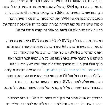
בשבילכם. כל השאר כבר יודעים שהמערכת הפופולרית לניהול
גרסאות היא דווקא SVN (שעליה הסברתי מספר פעמים), אבל ישנם
מקומות שמשתמשים גם ב-Git משיקולים שונים. Git נחשבת ליותר
מסובכת להבנה מאשר SVN ואני לא בטוח שזה מאד פייר, הרבה
יאמרו שיש לה עקומת למידה גבוהה ובמאמר זה אני אנסה להקל על
מי שרוצה לנסות את Git ולתת במאמר זה קורס מזורז על Git.
ראשית, מה ההבדל בין SVN ל-Git? מערכת SVN היא מערכת ניהול
גרסאות מרכזית ומערכת Git היא מערכת ניהול גרסאות מבוזרת. מה
זאת אומרת? שב-SVN יש עץ אחד שיושב על שרת אחד וכל
משתמש מתחבר אליו. באמצעות Git כל משתמש יוצר לעצמו את
העץ שלו ורק בשעת הצורך ממזג את העץ שלו לעץ הראשי. יש
כתבה יפה של זהר ארד על כך בניוזגיק
שגם מביאה סקירה מקיפה
על Git. הכוח הגדול של Git מבחינתי הוא המהירות העצומה ונוחות
השימוש שלה לעומת SVN. במיוחד כאשר אני גם בבית וגם
בעבודה עובד ישירות על לינוקס או על שרת פיתוח מבוסס לינוקס.
במדריך זה אני אעבור על פקודות בסיסיות ב-Git על מנת להראות
שהשד אינו כל כך נורא וקל למי שיודע לינוקס להסתדר נפלא עם