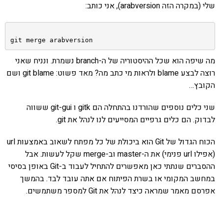
שלי (במקרה הזה arabversion), אני כותב:
git merge arabversion
מה שיפה הוא שכל ההיסטוריה של ה-branch נשמרת. ונניח שאני
רוצה לבצע blame ולראות מי כתב מה? מאד פשוט: git blame ושם
הקובץ…
שני כלים נוספים שהורדנו בהתחלה הם gitk ו git-gui ששווה
לבדוק. הם כלים גרפיים המסייעים לנו לנהל את git.
הכוח הגדול של Git הוא ביכולת של כל מפתח לשאוב באמצעות url
(אפילו url פנימי) את ה-master וב-merge שקל לעשות. אבל
ההסברים שנתתי כאן מאפשרים להתחיל לעבוד ב-Git באופן בסיסי
במחשב המקומי או בשרת הפיתוח אם אתה עובד לבד. בהמשך
אפרסם מאמר שמראה כיצד לנהל את Git למספר משתמשים.