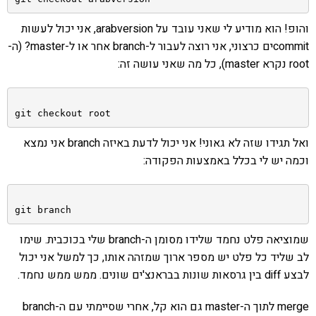
והופ! הוא מודיע לי שאני עובד על arabversion, אני יכול לעשות
commitים כרצוני, אני רוצה לעבור ל-branch אחר או ל-master? (ה-
root נקרא master), כל מה שאני עושה זה:
git checkout root
ואל תגידו שזה לא גאוני! אני יכול לדעת באיזה branch אני נמצא
וכמה יש לי בכלל באמצעות הפקודה:
git branch
שמוציאה פלט נחמד שלידו מסומן ה-branch שלי בכוכבית. שימו
לב שליד כל פלט יש מספר ארוך שמזהה אותו, כך למשל אני יכול
לבצע diff בין גרסאות שונות בבראנצ'ים שונים. ממש ממש נחמד.
merge לתוך ה-master גם הוא קל, אחרי שסיימתי עם ה-branch