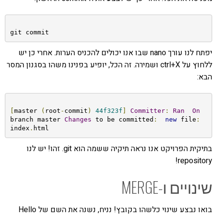
git commit
יפתח לנו עורך nano שבו אנו יכולים להכניס הערות. אחרי כן יש
ללחוץ על ctrl+X ושמירה. זה הכל, יופיע בפנינו משהו בסגנון המסר
הבא:
[
master 
(
root
-
commit
)
44f323f
]
Committer
:
Ran
On
branch master 
Changes
 to be committed
:
new
 file
:
index
.
html
בתיקית הפרויקט אנו נראה תיקיה ששמה הוא git. זהו! יש לנו
repository!
שינויים ו-MERGE
בואו נבצע שינוי כלשהו בקובץ! נניח, נשנה את השם של Hello