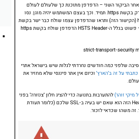
בור הראשוני, מייד לאחר הביקור השני – הדפדפן מתוכנת כך שלעולם לעולם
לעולם לעולם הוא לא ישלח שוב בקשת http אלא אך ורק בקשת https. תמיד. וכך בעצם המשתמש יהיה מוגן. נסו
זאת בעצמכם! הכנסו אל האתר שלי שוב עם קישור http (הקישור הזה) ותראו שהדפדפן עצמו שולח כבר ישר בקשת
https למרות שלחצתם על קישור http. אין הפנית 301 – פשוט בגלל ה-HSTS Header הדפדפן שולח בקשת https
הסיבה שלפני כמה חודשים נחרדתי לגלות שיש בישראל אתרי
כתבתי על זה ב'הארץ'
וכיום אין אתר פיננסי שלא מחזיר את
מיקי זוהר)
להתערבות בתנועה כדי להציג חלון 'צנזורה' בפני
הגולש לא יכולים לעבוד. המשמעות של הטמעת ה-Header הזה הוא שאם יש בעיה ב-SSL שלכם (כלומר תעודת
 זה משהו שכדאי לזכור.