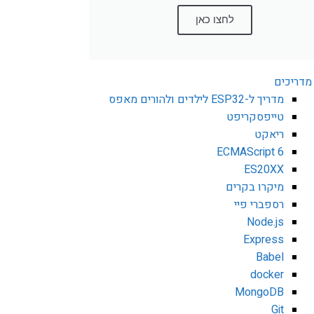
לחצו כאן
מדריכים
מדריך ל-ESP32 לילדים ולהורים מאפס
טייפסקריפט
ריאקט
ECMAScript 6
ES20XX
מיקרו בקרים
רספברי פיי
Node.js
Express
Babel
docker
MongoDB
Git