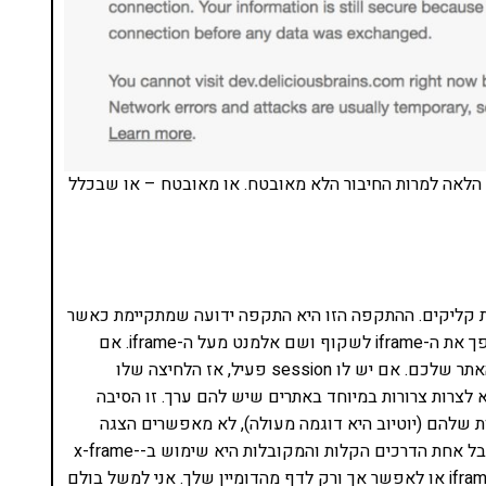
 הלאה למרות החיבור הלא מאובטח. או מאובטח – או שבכלל
ל לבלום היא click-jacking או חטיפת קליקים. ההתקפה הזו היא התקפה ידועה שמתקיימת כאשר
מישהו משלב את האתר שלכם ב-iframe באתר אחר והופך את ה-iframe לשקוף ושם אלמנט מעל ה-iframe. אם
המשתמש לוחץ על האלמנט הזה, הוא בעצם לוחץ על האתר שלכם. אם יש לו session פעיל, אז הלחיצה שלו
לצרות צרורות במיוחד באתרים שיש להם ערך. זו הסיבה
 שלהם (יוטיוב היא דוגמה מעולה), לא מאפשרים הצגה
שלהם ב-iframe. איך עושים את זה? יש מספר דרכים אבל אחת הדרכים הקלות והמקובלות היא שימוש ב-x-frame-
options. אפשר לאסור לחלוטין על כך שהאתר יוצג ב-iframe או לאפשר אך ורק לדף מהדומיין שלך. אני למשל בולם