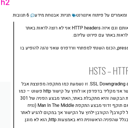
ומאמרים על פיתוח אינטרנט
תגיות:
אבטחת מידע
6 תגובות
במאמר הקודם דיברנו על headers ואיפה אנו קובעים אותם וגם איזה HTTP headers אני לא רוצה לראות באתר
המאמר הזה הוא תמלול של הרצאה שהעברתי ב-press4word, הכנס השנתי למפתחי וורדפרס שאני נהנה להופיע בו
HSTS – HTT
מדובר ב-header חשוב שהמטרה שלו היא למנוע SSL Downgrading attack. זו נשמעת כמו מתקפה מפוצצת אבל
בפועל זו התקפה מאוד מאוד פשוטה וקלה להבנה. כאשר אני מקליד בדפדפן או לוחץ על קישור http פשוט – כמו
למשל https://internet-israel.com – הדפדפן שולח את הבקשה והיא מתקבלת באתר, האתר מבצע הפניה של 301
אל https ומהנקודה הזו המשתמש מוגן. אבל מה קורה אם תוקף זדוני מבצע התקפת Man In The Middle (נניח
ת השתלטות על הראוטר) ושולח קישור http רגיל לקורבן? הקורבן ילחץ על הקישור אך במקום להגיע לאתר