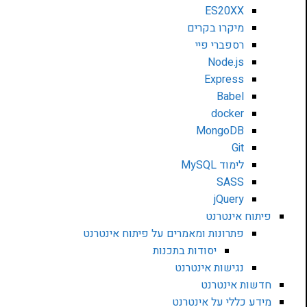
ES20XX
מיקרו בקרים
רספברי פיי
Node.js
Express
Babel
docker
MongoDB
Git
לימוד MySQL
SASS
jQuery
פיתוח אינטרנט
פתרונות ומאמרים על פיתוח אינטרנט
יסודות בתכנות
נגישות אינטרנט
חדשות אינטרנט
מידע כללי על אינטרנט