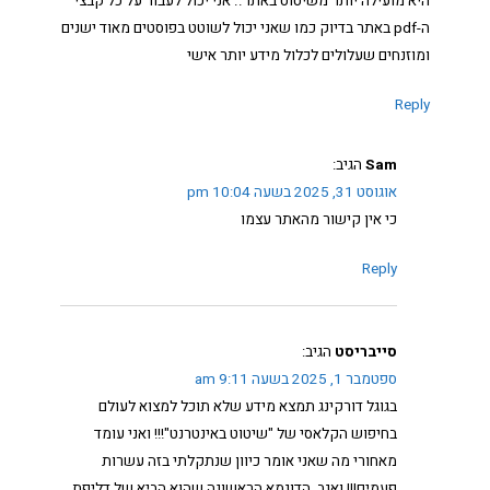
היא מועילה יותר משיטוט באתר.. אני יכול לעבור על כל קבצי
ה-pdf באתר בדיוק כמו שאני יכול לשוטט בפוסטים מאוד ישנים
ומוזנחים שעלולים לכלול מידע יותר אישי
Reply
Sam
הגיב:
אוגוסט 31, 2025 בשעה 10:04 pm
כי אין קישור מהאתר עצמו
Reply
סייבריסט
הגיב:
ספטמבר 1, 2025 בשעה 9:11 am
בגוגל דורקינג תמצא מידע שלא תוכל למצוא לעולם
בחיפוש הקלאסי של "שיטוט באינטרנט"!!! ואני עומד
מאחורי מה שאני אומר כיוון שנתקלתי בזה עשרות
פעמים!!! ואגב, הדוגמא הראשונה שהוא הביא של דליפת