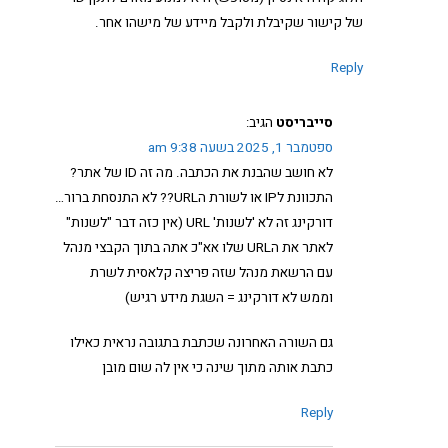
של קישור שקיבלת ולקבל מיידע של מישהו אחר.
Reply
סייבריסט
הגיב:
ספטמבר 1, 2025 בשעה 9:38 am
לא חושב שהבנת את הכתבה. מה זה ID של אתר?
התכוונת לIP או לשורת הURL?? לא התנסחת ברור…
דורקינג זה לא 'לשנות' URL (אין כזה דבר "לשנות"
לאתר את הURL שלו אא"כ אתה בתוך הקבצי מנהל
עם הרשאת מנהל שזה פריצה קלאסית לשרת
וממש לא דורקינג = השגת מידע רגיש)
גם השורה האחרונה שכתבת בתגובה נראית כאילו
כתבת אותה מתוך שינה כי אין לה שום מובן
Reply