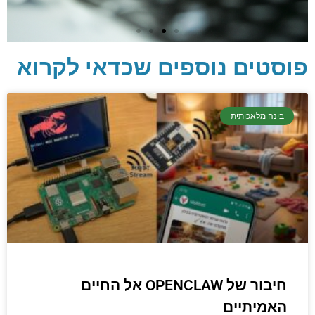
פוסטים נוספים שכדאי לקרוא
יסודות בתכנות
קריפטוגרפיה, ביצועים, אבטחת מידע ומידע
בינה מלאכותית
יסודי וחשוב שגם מתכנתים מנוסים לא תמיד
יודעים.
הכנסו עכשיו
חיבור של OPENCLAW אל החיים
האמיתיים