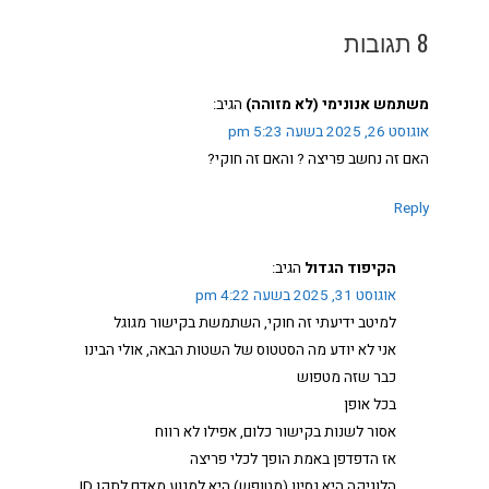
8 תגובות
משתמש אנונימי (לא מזוהה)
הגיב:
אוגוסט 26, 2025 בשעה 5:23 pm
האם זה נחשב פריצה ? והאם זה חוקי?
Reply
הקיפוד הגדול
הגיב:
אוגוסט 31, 2025 בשעה 4:22 pm
למיטב ידיעתי זה חוקי, השתמשת בקישור מגוגל
אני לא יודע מה הסטטוס של השטות הבאה, אולי הבינו
כבר שזה מטפוש
בכל אופן
אסור לשנות בקישור כלום, אפילו לא רווח
אז הדפדפן באמת הופך לכלי פריצה
הלוגיקה היא נסיון (מטופש) היא למנוע מאדם לתקן ID