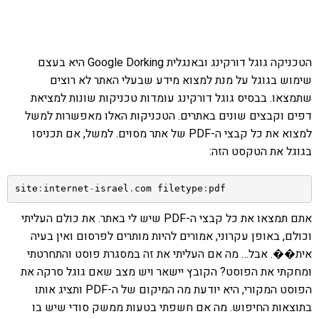
הטכניקה גוגל דורקינג ובאנגלית Google Dorking היא בעצם
שימוש בגוגל על מנת למצוא מידע שבעלי האתר לא רוצים
שתמצאו. בבסיס גוגל דורקינג עומדות טכניקות שונות למציאת
דפים וקבצים שונים באתרים. הטכניקות האלו מאפשרות למשל
למצוא את כל קבצי ה-PDF של אתר מסוים. למשל, אם תכניסו
בגוגל את הטקסט הזה:
site
:
internet
-
israel
.
com filetype
:
pdf
אתם תמצאו את כל קבצי ה-PDF שיש לי באתר. את כולם העליתי
וכולם, באופן עקרוני, אמורים להיות מותרים לפרסום ואין בעיה
אית��. אבל… מה אם העליתי את זה במסגרת פוסט והתחרטתי
ומחקתי את הפוסט? הקובץ יישאר ויש מצב שאם גוגל סרקה את
הפוסט המקורי, היא יודעת מה המיקום של ה-PDF ותציג אותו
בתוצאות החיפוש. מה אם חשפתי בטעות ממשק סודי שיש בו