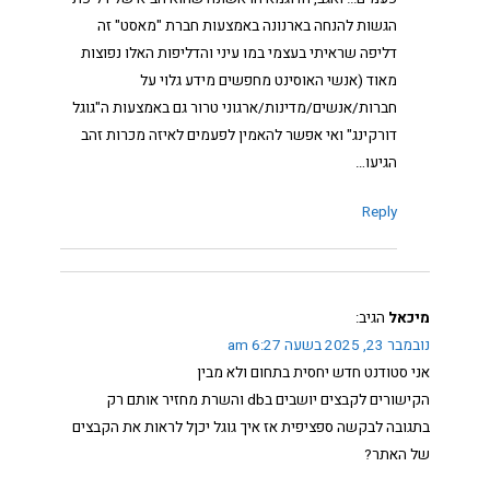
הגשות להנחה בארנונה באמצעות חברת "מאסט" זה
דליפה שראיתי בעצמי במו עיני והדליפות האלו נפוצות
מאוד (אנשי האוסינט מחפשים מידע גלוי על
חברות/אנשים/מדינות/ארגוני טרור גם באמצעות ה"גוגל
דורקינג" ואי אפשר להאמין לפעמים לאיזה מכרות זהב
הגיעו…
Reply
מיכאל
הגיב:
נובמבר 23, 2025 בשעה 6:27 am
אני סטודנט חדש יחסית בתחום ולא מבין
הקישורים לקבצים יושבים בdb והשרת מחזיר אותם רק
בתגובה לבקשה ספציפית אז איך גוגל יכןל לראות את הקבצים
של האתר?