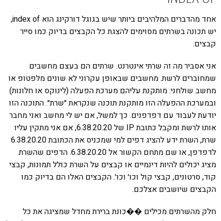
אחד מהדברים המלהיבים ביותר שיש בגוגל דורקינג הוא index of,
יש תכונה בשרתים מסוימים להצגת כל הקבצים בדיוק כמו סייר
קבצים.
אני אסביר מה זה שרתי אינטרנט. שרתים הם בעצם מחשבים
שמחוברים לרשת. מחשבים שבאופן עקרוני לא שונים מלפטופ או
מחשב שולחני. מותקנת עליהם מערכת הפעלה (לינוקס או חלונות)
ובמערכת ההפעלה הזו מותקנת תוכנה שנקראת ״שרת״. התוכנה הזו
יודעת לעבוד עם דפדפנים. כך למשל, אם יש לי מחשב ואני מחבר
אותו לרשת ומקבל כתובת IP של 6.38.20.20, אם אני מתקין עליו
שרת, השרת ידע להציג דפים למי שמכניס את הכתובת 6.38.20.20
לדפדפן, או שם מתחם הקשור אל 6.38.20.20. הדפים שהשרת
מציג יכולים להיות דינמיים או קבצים על השרת כולל תמונות, קבצי
קוד, סרטונים, קבצי קול וכו׳ וכו׳. הקבצים האלו הם בדיוק כמו
הקבצים שיושבים אצלכם.
חלק מהשרתים מכילים ��כונת ברירת מחדל שמציגה את כל