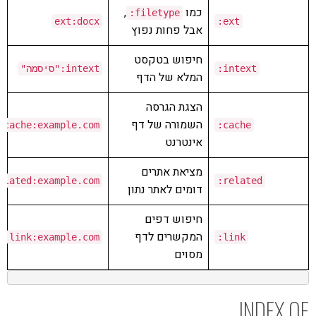
כמו
,
:
filetype
ext
:
docx
:
ext
אבל פחות נפוץ
חיפוש בטקסט
intext
:
intext
:
"סיסמה"
המלא של הדף
הצגת הגרסה
השמורה של דף
cache
:
example
.
com
:
cache
אינטרנט
מציאת אתרים
elated
:
example
.
com
:
related
דומים לאתר נתון
חיפוש דפים
המקשרים לדף
link
:
example
.
com
:
link
מסוים
INDEX OF