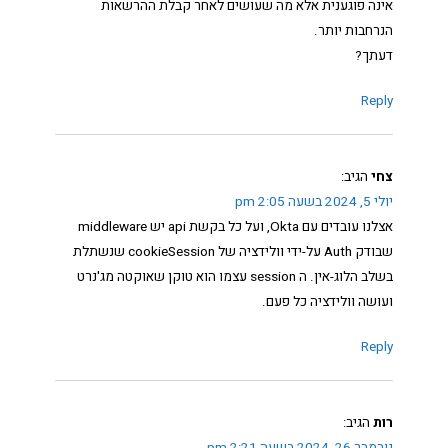
אינה פוגענית אלא מה שעושים לאחר קבלת ההרשאות
הנרחבות יותר.
דעתך?
Reply
צחי
הגיב:
יולי 5, 2024 בשעה 2:05 pm
אצלנו עובדים עם Okta, ועל כל בקשת api יש middleware
שבודק Auth על-ידי וולידציה של cookieSession שנשתלת
בשלב הלוג-אין. ה session עצמו הוא טוקן שאוקטה מג'נרט
ועושה וולידציה כל פעם.
Reply
רות
הגיב: