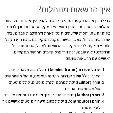
איך הרשאות מנוהלות?
כדי להבין את ההתקפה הזו, אנו צריכים להבין איך אתרים ומערכות
מנהלות הרשאות. זה כמובן נושא מאד מקיף אז אני אצטרך לכתוב
באופן פשוט יחסית שלעתים חוטא לאמת ולמורכבות אבל מעביר
את הרעיון. בגדול, כאשר מישהו מקבל תפקיד במערכת הוא מקבל
role – תפקיד. לכל תפקיד יש הרשאות. למשל, אם נסתכל על
וורדפרס. נראה שבמערכת וורדפרס קיימים חמישה תפקידים
ראשיים עם הרשאות שונות:
מנהל מערכת (Administrator)
: בעל גישה מלאה לניהול
האתר, כולל שינוי הגדרות, התקנת תוספים, וניהול משתמשים.
עורך (Editor)
: יכול לפרסם ולנהל פוסטים, כולל פוסטים
של משתמשים אחרים.
כותב (Author)
: יכול לכתוב, לערוך ולפרסם פוסטים אישיים.
תורם (Contributor)
: יכול לכתוב ולערוך פוסטים אישיים אך
לא לפרסמם.