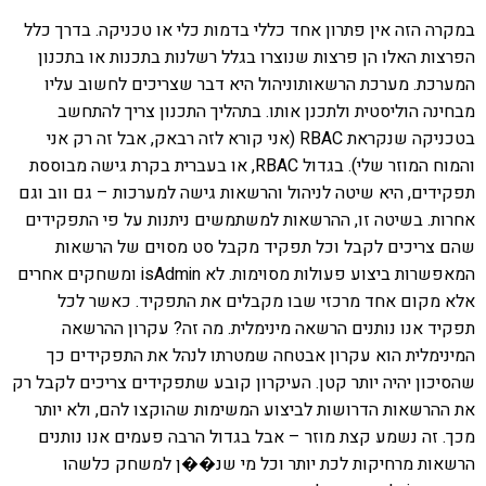
במקרה הזה אין פתרון אחד כללי בדמות כלי או טכניקה. בדרך כלל
הפרצות האלו הן פרצות שנוצרו בגלל רשלנות בתכנות או בתכנון
המערכת. מערכת הרשאותוניהול היא דבר שצריכים לחשוב עליו
מבחינה הוליסטית ולתכנן אותו. בתהליך התכנון צריך להתחשב
בטכניקה שנקראת RBAC (אני קורא לזה רבאק, אבל זה רק אני
והמוח המוזר שלי). בגדול RBAC, או בעברית בקרת גישה מבוססת
תפקידים, היא שיטה לניהול והרשאות גישה למערכות – גם ווב וגם
אחרות. בשיטה זו, ההרשאות למשתמשים ניתנות על פי התפקידים
שהם צריכים לקבל וכל תפקיד מקבל סט מסוים של הרשאות
המאפשרות ביצוע פעולות מסוימות. לא isAdmin ומשחקים אחרים
אלא מקום אחד מרכזי שבו מקבלים את התפקיד. כאשר לכל
תפקיד אנו נותנים הרשאה מינימלית. מה זה? עקרון ההרשאה
המינימלית הוא עקרון אבטחה שמטרתו לנהל את התפקידים כך
שהסיכון יהיה יותר קטן. העיקרון קובע שתפקידים צריכים לקבל רק
את ההרשאות הדרושות לביצוע המשימות שהוקצו להם, ולא יותר
מכך. זה נשמע קצת מוזר – אבל בגדול הרבה פעמים אנו נותנים
הרשאות מרחיקות לכת יותר וכל מי שנ��ן למשחק כלשהו