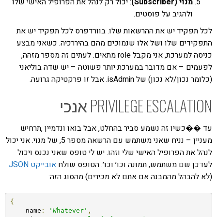
מנוי (Subscriber)
: יכול רק לנהל את הפרופיל האישי שלו
ולהגיב על פוסטים.
לכל תפקיד יש את ההרשאות שלו. בוורדפרס לכל תפקיד יש את
התפקידים שלו ושל אלו שנמוכים מהם בהיררכיה. כשאני מבצע
כניסה למערכת, אני מקבל role מתאים. לעתים זה מספר מזהה,
לפעמים – אם מדובר במערכת יותר פשוטה – יש שדה בוליאני
(כלומר נכון/לא נכון) של isAdmin. אבל זו פרקטיקה גרועה.
PRIVILEGE ESCALATION אנכי
עד ��כשיו זה נשמע סביר בהחלט, אבל בואו ונדמיין ,תרחיש
מעניין – נניח שאני משתמש עם הרשאה מספר 5, של מנוי. אני יכול
לנהל את הפרופיל האישי שלי וזהו. יש לי טופס שאני נכנס ויכול
לעדכן שם משתמש, תמונה וכו׳ וכו׳. הטופס שולח
אובייקט JSON
(לא להבהל מהמבנה אם אתם לא מכירים) מהסוג הזה:
{
    name
:
'Whatever'
,