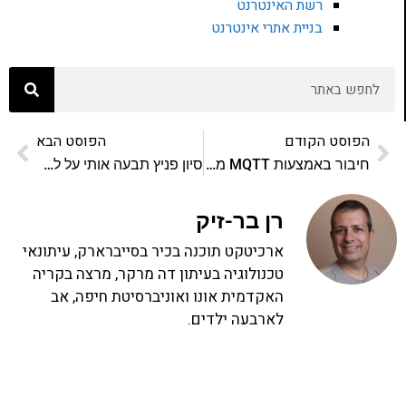
רשת האינטרנט
בניית אתרי אינטרנט
הפוסט הקודם
הפוסט הבא
חיבור באמצעות MQTT מ-esp32 לרספברי פיי
סיון פניץ תבעה אותי על לשון הרע והתביעה נדחתה במלואה
רן בר-זיק
ארכיטקט תוכנה בכיר בסייברארק, עיתונאי
טכנולוגיה בעיתון דה מרקר, מרצה בקריה
האקדמית אונו ואוניברסיטת חיפה, אב
לארבעה ילדים.