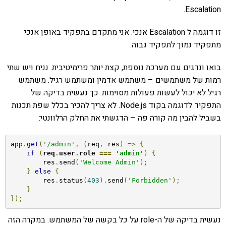
Escalation.
זו דוגמה ל Escalation אנכי. אני מתקדם בתפקיד באופן אנכי
מתפקיד נמוך לתפקיד גבוה.
בואו ונדגים עם מערכת נוספת, קצת יותר פרימיטיבית. נניח ויש שתי
רמות של משתמשים – משתמש אדמין ומשתמש רגיל. משתמש
רגיל לא יכול לעשות פעולות מסוימות. כך נעשית בדיקה של
התפקיד לדוגמה בקוד Node.js. לא צריך להכיר בכלל שפת תכנות
בשביל להבין מה קורה פה – הדגשתי את החלק הרלוונטי:
app
.
get
(
'/admin'
,
(
req
,
 res
)
=>
{
if
(
req
.
user
.
role 
===
'admin'
)
{
        res
.
send
(
'Welcome Admin'
);
}
else
{
        res
.
status
(
403
).
send
(
'Forbidden'
);
}
});
נעשית בדיקה של ה-role על כל בקשה של המשתמש. במקרה הזה