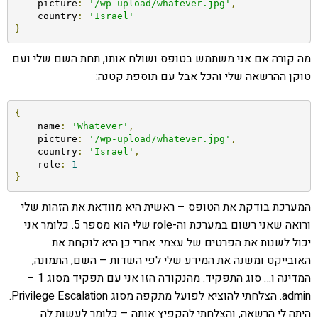
    picture
:
'/wp-upload/whatever.jpg'
,
    country
:
'Israel'
}
מה קורה אם אני משתמש בטופס ושולח אותו, תחת השם שלי ועם
טוקן ההרשאה שלי והכל אבל עם תוספת קטנה:
{
    name
:
'Whatever'
,
    picture
:
'/wp-upload/whatever.jpg'
,
    country
:
'Israel'
,
    role
:
1
}
המערכת בודקת את הטופס – ראשית היא מוודאת את הזהות שלי
ורואה שאני רשום במערכת וה-role שלי הוא מספר 5. כלומר אני
יכול לשנות את הפרטים של עצמי. אחרי כן היא לוקחת את
האובייקט ומשנה את המידע שלי לפי השדות – השם, התמונה,
המדינה ו… סוג התפקיד. מהנקודה הזו אני עם תפקיד מסוג 1 –
admin. הצלחתי להוציא לפועל מתקפה מסוג Privilege Escalation.
היתה לי הרשאה, והצלחתי להקפיץ אותה – כלומר לעשות לה