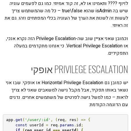
לזיוף ???? ותאמינו או לא, זה קוד אמיתי. כמו גם לפעמים עוגיה
שיש בה isAdmin שהוא true\false – כל מה שהמשתמש צריך
לעשות זה לשנות את הערך של העוגיה בכלי המפתחים וזהו. גם את
זה ראיתי.
וכמובן שאני אציין שוב שה-Privilege Escalation הזה נקרא אנכי,
או Vertical Privilege Escalation. כי אנחנו מתקדמים במעלה
התפקידים.
PRIVILEGE ESCALATION אופקי
יש כמובן גם Horizontal Privilege Escalation או אופקי. שבו אני
נשאר באותו תפקיד, אבל מקבל גישה למשאבים שאני לא צריך
לראות – כמו למשל גישה לפרטים של משתמשים אחרים. נדגים
עם הדוגמה הקודמת:
app
.
get
(
'/user/:id'
,
(
req
,
 res
)
=>
{
const
 userId 
=
 req
.
params
.
id
;
if
(
req
.
user
.
id 
===
 userId
)
{