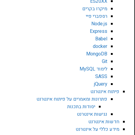
ES20XX
מיקרו בקרים
רספברי פיי
Node.js
Express
Babel
docker
MongoDB
Git
לימוד MySQL
SASS
jQuery
פיתוח אינטרנט
פתרונות ומאמרים על פיתוח אינטרנט
יסודות בתכנות
נגישות אינטרנט
חדשות אינטרנט
מידע כללי על אינטרנט