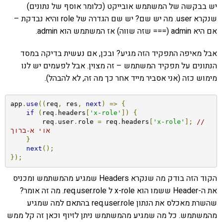
יש בבקשה של המשתמש אובייקט (כלומר אוסף של נתונים)
שנקרא user. מה יש שם? יש שם הגדרה של role והיא נבדקת –
אם היא admin (=== שזה שווה) אז המשתמש הוא admin.
אבל מאיפה התפקיד הזה מגיע? ובכן, אם נעשית בדיקה במסד
הנתונים על תפקיד המשתמש – זה מצוין. אבל לפעמים יש לנו
מימוש כזה (אני אסביר מייד אחר כך מה זה, לא להבהל).
app
.
use
((
req
,
 res
,
next
)
=>
{
if
(
req
.
headers
[
'x-role'
])
{
        req
.
user
.
role 
=
 req
.
headers
[
'x-role'
];
// 
אוי א-ברוך
}
next
();
});
הקוד הזה בודק מה שנקרא Headers שמגיע מהמשתמש ומכניס
את ה-Header ששמו הוא x-role ל req.user.role. מה זה אומר?
שהשרת מאכלס את הנתון req.user.role בהתאם למה שמגיע
מהמשתמש. כל מה שמגיע מהמשתמש ניתן לזיוף וכאן זה קל ממש