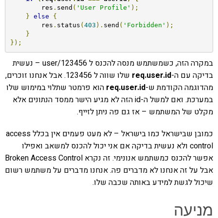
        res
.
send
(
'User Profile'
);
}
else
{
        res
.
status
(
403
).
send
(
'Forbidden'
);
}
});
במקרה הזה, כשמשתמש מנסה להכנס ל user/123456 – נעשית
בדיקה עם ה-
req.user.id
שלו שווה ל 123456. אבל אנחנו זוכרים,
מהדוגמה הקודמת ש-
req.user.id
הוא פרמטר שתלוי במימוש שלו
במערכת. ואם למשל ה-id הזה לא מגיע הישר ממסד הנתונים אלא
מקלט של המשתמש – אז גם פה ניתן לזייף.
כמובן שבישראל כמו בישראל – לא מעט פעמים אין בכלל access
control ולא נעשית בדיקה אם אני יכול להכנס למשאב ואפילו
אפשר להכנס כמשתמש אנונימי. זה נקרא Broken Access Control
אבל על זה אנחנו לא מדברים פה. אנחנו מדברים על משתמש רשום
שיכול לגשת למידע באותה שכבה שלו.
מניעה