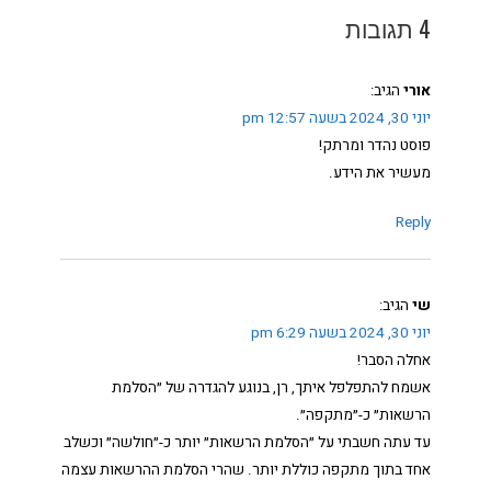
4 תגובות
אורי
הגיב:
יוני 30, 2024 בשעה 12:57 pm
פוסט נהדר ומרתק!
מעשיר את הידע.
Reply
שי
הגיב:
יוני 30, 2024 בשעה 6:29 pm
אחלה הסבר!
אשמח להתפלפל איתך, רן, בנוגע להגדרה של ״הסלמת
הרשאות״ כ-״מתקפה״.
עד עתה חשבתי על ״הסלמת הרשאות״ יותר כ-״חולשה״ וכשלב
אחד בתוך מתקפה כוללת יותר. שהרי הסלמת ההרשאות עצמה