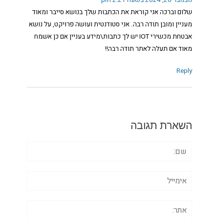
נובמבר 26, 2024 בשעה 2:21 pm
שלום וברכה אני קוראת את הכתבות שלך בנושא סייבר ומאוד
מעניין ומובן תודה רבה. אני סטודנטית ועושה פרויקט, על נושא
אבטחת מכשירי IOT יש לך כתבות\מידע בעניין אם כן אשמח
מאוד אם תעלה לאתר תודה רבה!!
Reply
השארת תגובה
שם:
אימייל
אתר: