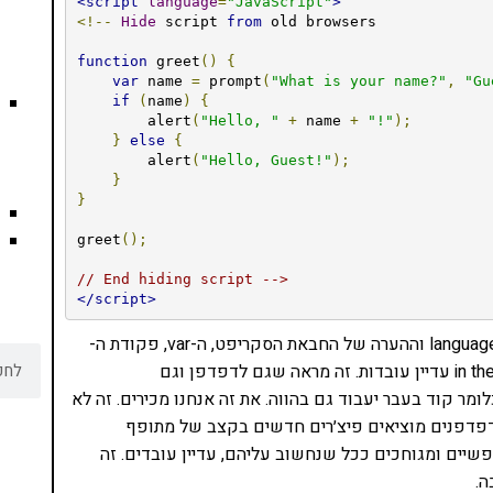
<script
language
=
"JavaScript"
>
<!--
Hide
 script 
from
 old browsers

function
 greet
()
{
var
 name 
=
 prompt
(
"What is your name?"
,
"Gu
if
(
name
)
{
        alert
(
"Hello, "
+
 name 
+
"!"
);
}
else
{
        alert
(
"Hello, Guest!"
);
}
}
greet
();
// End hiding script -->
</script>
יש פה דברים שחלק מכם לא מכירים. קודם כל התגית language וההערה של החבאת הסקריפט, ה-var, פקודת ה-
prompt וה-alert שבוא ונגיד שקשה לראות אותם in the wild עדיין עובדות. זה מראה שגם לדפדפן וגם
סקריפט עצמה יש backward compatibility – כלומר קוד בעבר יעבוד גם בהווה. את זה אנחנו מכירים. זה לא
הדפדפנים מוציאים פיצ׳רים חדשים בקצב של מתופף
שיים ומגוחכים ככל שנחשוב עליהם, עדיין עובדים. זה
ה.