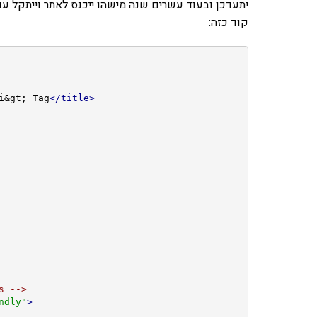
יתעדכן ובעוד עשרים שנה מישהו ייכנס לאתר וייתקל 
קוד כזה:
i&gt; Tag
</title>
s -->
ndly"
>