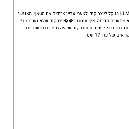
למדנו שלושה מונחים בתחום הנדסת תוכנה. בעידן של LLM בו קל לייצר קוד, לצערי עדיין צריכים את הטאץ׳ האנושי
וא מחשבה קדימה. איך אנחנו ב��נים קוד שלא נשבר בכל
 מדובר בתוכנה או מדובר ב-API ואיך אנחנו צופים פני עתיד ובונים קוד שיהיה גמיש גם לשינויים
 של עוד 17 שנה.
נסו את ספרי הלימוד שלי
ים ותמיכה של חברות מובילות נועד לאפשר לכל אחד
ד תכנות מעשי
צו כאן