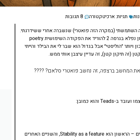
ות
תגיות:
ארכיטקטורה
8 תגובות
ה השתמשתי (במקרה הזה פואטרי) שנשברה אחרי ששידרגתי.
מסתבר שמי שמנהל שם את הסיפור חשב שזה יהיה רעיון נפלא בגרסה 2 להוריד את הפקודה השימושית poetry
נכון ויותר ״הוליסטי״ אבל בגדול הוא שבר לי את הבילד והייתי
ן (זה תיקון קטן), זה עדיין עיצבן אותי ממש.
Te והוא כמובן:
אבל אמר לי שזה יהיה רעיון נפלא לדבר על שלושה דברים – הראשון הוא Stability as a feature, והשניים האחרים