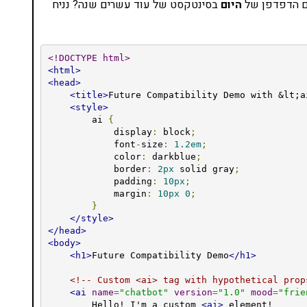
עם הדפדפן של
היום
בסינטקסט של עוד עשרים שנה? נניח
<!DOCTYPE html>
<html>
<head>
<title>
Future Compatibility Demo with &lt;a
<style>
        ai 
{
            display
:
 block
;
            font
-
size
:
1.2em
;
            color
:
 darkblue
;
            border
:
2px
 solid gray
;
            padding
:
10px
;
            margin
:
10px
0
;
}
</style>
</head>
<body>
<h1>
Future Compatibility Demo
</h1>
<!-- Custom <ai> tag with hypothetical prop
<ai
name
=
"chatbot"
version
=
"1.0"
mood
=
"frie
        Hello! I'm a custom 
<ai>
 element!
