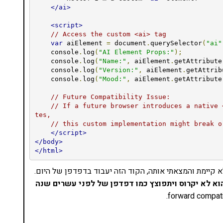
</ai>
<script>
// Access the custom <ai> tag
var
 aiElement 
=
 document
.
querySelector
(
"ai"
    console
.
log
(
"AI Element Props:"
);
    console
.
log
(
"Name:"
,
 aiElement
.
getAttribute
    console
.
log
(
"Version:"
,
 aiElement
.
getAttrib
    console
.
log
(
"Mood:"
,
 aiElement
.
getAttribute
// Future Compatibility Issue:
// If a future browser introduces a native 
tes,
// this custom implementation might break o
</script>
</body>
</html>
 יכולים להריץ אותו. הוא יעבוד – למרות שתגית ai לא קיימת והמצאתי אותה, הקוד הזה יעבוד בדפדפן של היום.
וא לא יקרוס ויתפוצץ כמו דפדפן של לפני עשרים שנה