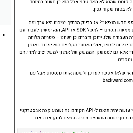
backward compatibility ו forward compatibility. זה פוסט שהוא לא מאד טכני אבל הוא כן חשוב במיוחד
Stabili. מכירים את ״ישן מפני חדש תוציאו״? אז בדיוק ההיפך. יציבות היא ערך ומה
הכוונה ליציבות? זאת אומרת שאם יש לי קוד שעובד עם ממשק מסוים – למשל SDK או API, הוא ימשיך לעבוד עם
עבודה שלו. ייתכן ודברים כן ישתנו – ספריות תלויות
ר יציבות למוצר, אולי מאחורי הקלעים הוא יעבוד באופן
לקוד אלא גם לממשק. הממשק של אמזון למשל יציב למדי, הם
וספרים.
אי שלא! אפשר לעדכן ולשנות אותו נונסטופ אבל עם
זו החלטה מוכרת למדי בתוכנה. זה אומר שכל שינוי שאני עושה יהיה תואם ל-API הקודם. זה נשמע קצת אבסטרקטי
פט מסוף שנות התשעים שהיה מתאים לתקן אנו באנו: