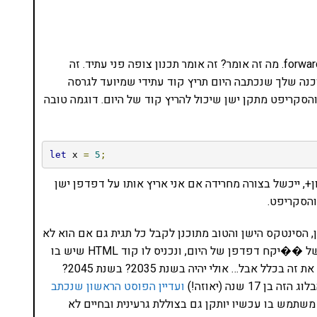
אבל יש עוד משהו שמוסיף ליציבות וזה forward compatibility. מה זה אומר? זה אומר תכנון צופה פני עתיד. זה
כנה שלך שנכתבה היום תריץ קוד עתידי שמיועד לגרסה
הסקריפט מתקן ישן שיכול להריץ קוד של היום. דוגמה טובה
let
 x 
=
5
;
, ייכשל בצורה מחרידה אם אני אריץ אותו על דפדפן ישן
 ל-forward compatibility היא HTML. כן, כן, הסינטקס הישן והטוב מתוכנן לקבל כל תגית גם אם הוא לא
מכיר אותה ומטפל בה כתגית inline לא מעוצבת. אם למשל ��יקח דפדפן של היום, ונכניס לו קוד HTML שיש בו
אלמנט עתידני כמו תגית ai. בשעת כתיבת שורות אלו אין את זה בכלל אבל… אולי יהיה בשנת 2035? בשנת 2045?
1 שנה (יאוזה!)
ועדיין הפוסט הראשון שנכתב
י משתמש בו עכשיו יותקן גם בצוללת גרעינית ובחיים לא