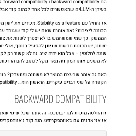
הם 
בעידן ה-LLMים שמאפשרים לכל אחד לכתוב קוד אבל לא בטוח שקוד נכון.
אז נתחיל עם ty as a feature
הממשק. כך שמי שמשתמש בו לא יצטרך לשנות את צורת ה
ישתנו, יש תכונות חדשות ש
ניתן
להפעיל בנוסף, אולי יות
שונה לחלוטין – אבל הוא יהיה יציב. זה לא קשור רק 
לא משנים אותו המון וזה מאד מקל לכתוב להם הדרכות 
האם זה אומר שבעצם המוצר לא משתנה ומתעדכן? בווד
הקפדה על שני דברים עיקריים. הראשון הוא… backward compatibility.
BACKWARD COMPATIBILITY
אז אני אדגים עם ג׳אווהסקריפט. הנה קוד ג׳אווהסקרי