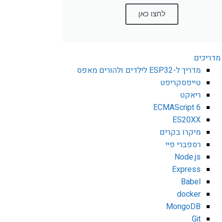
לחצו כאן
מדריכים
מדריך ל-ESP32 לילדים ולהורים מאפס
טייפסקריפט
ריאקט
ECMAScript 6
ES20XX
מיקרו בקרים
רספברי פיי
Node.js
Express
Babel
docker
MongoDB
Git