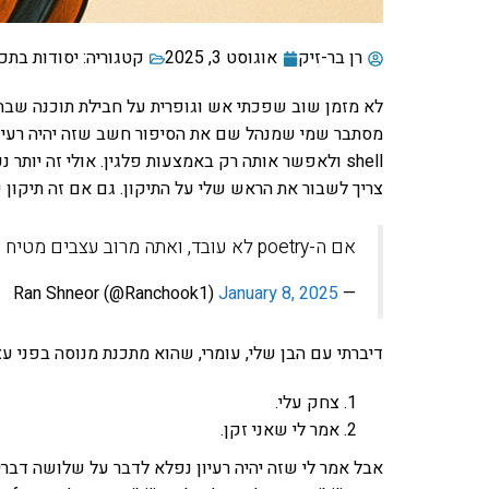
רן בר-זיק
אוגוסט 3, 2025
קטגוריה:
יסודות בתכנ
לא מזמן שוב שפכתי אש וגופרית על חבילת תוכנה שב
shell ולאפשר אותה רק באמצעות פלגין. אולי זה יותר 
צריך לשבור את הראש שלי על התיקון. גם אם זה תיקון קט
אם ה-poetry לא עובד, ואתה מרוב עצבים מטיח את המחשב ברצפה, זה נחשב פואטרי סלאם? ????
January 8, 2025
— Ran Shneor (@Ranchook1)
דיברתי עם הבן שלי, עומרי, שהוא מתכנת מנוסה בפני עצמו ועובד ב-ads
צחק עלי.
אמר לי שאני זקן.