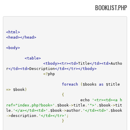
BOOKLIST.PHP
<html>
<head></head>
<body>
<table>
<tbody><tr><td>
Title
</td><td>
Autho
r
</td><td>
Description
</td></tr></tbody>
<?
php 

foreach
(
$books 
as
 $title 
=>
 $book
)
{
				echo 
'<tr><td><a h
ref="index.php?book='
.
$book
->
title
.
'">'
.
$book
->
tit
le
.
'</a></td><td>'
.
$book
->
author
.
'</td><td>'
.
$book
->
description
.
'</td></tr>'
;
}