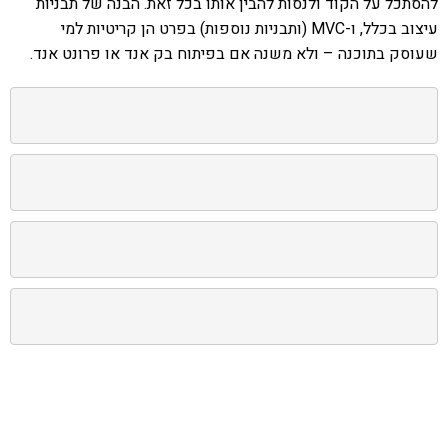
להסתכל על הקוד ולנסות להבין אותו בכל זאת. הבנה של תבניות
עיצוב בכלל, ו-MVC (ותבניות נוספות) בפרט הן קריטיות למי
שעוסק בתוכנה – ולא משנה אם בפיתוח בק אנד או פרונט אנד.
אהבתם את התוכן שלי? נסו את