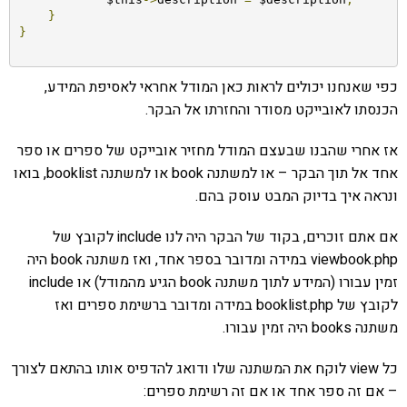
}
}
כפי שאנחנו יכולים לראות כאן המודל אחראי לאסיפת המידע,
הכנסתו לאובייקט מסודר והחזרתו אל הבקר.
אז אחרי שהבנו שבעצם המודל מחזיר אובייקט של ספרים או ספר
אחד אל תוך הבקר – או למשתנה book או למשתנה booklist, בואו
ונראה איך בדיוק המבט עוסק בהם.
אם אתם זוכרים, בקוד של הבקר היה לנו include לקובץ של
viewbook.php במידה ומדובר בספר אחד, ואז משתנה book היה
זמין עבורו (המידע לתוך משתנה book הגיע מהמודל) או include
לקובץ של booklist.php במידה ומדובר ברשימת ספרים ואז
משתנה books היה זמין עבורו.
כל view לוקח את המשתנה שלו ודואג להדפיס אותו בהתאם לצורך
– אם זה ספר אחד או אם זה רשימת ספרים: