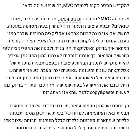
להקדיש מספר דקות ללמידת MVC, זה שימושי וזה כדאי.
אז מה זה
MVC
? מדובר ב
תבנית עיצוב
. מה זו תבנית עיצוב, אתם
שואלים? תבנית עיצוב זו תיאור דרך לפתרון בעיה מסוימת בתוכנה.
למשל, אם אני רוצה לבנות אתר או אפליקציה מסוימת שכבר בנינו
בעבר, אנחנו יכולים לקחת תרשים מוכן של האפליקציה הקודמת
המתאר איך בדיוק האפליקציה הזו בנויה ולבנות את האפליקציה לפי
התרשים והתיאור. כך אנחנו חוסכים לעצמנו המון המון זמן שצריך
להיות מוקדש לתכנון. תבניות עיצוב הן בעצם תבניות מוכנות של
אפליקציות שונות ומשונות שאנשים יצרו בעבר. כשאני משתמש
בתבנית עיצוב של מישהו אחר, אני בעצם חוסך המון המון זמן שבו
הייתי שובר את הראש על בעיה שמישהו אחר כבר פתר – בדיוק כמו
לעשות copy&paste לקוד שמצאנו באינטרנט.
מן הסתם יש המון תבניות עיצוב, יש גם ספרים שלמים שמתארים
תבניות כאלו המותאמות למגוון של בעיות. אך ישנן מספר תבניות
כלליות שמתארות פתרונות כלליים לכלל התוכנות. תבניות עיצוב אלו
נחשבות כבסיסיות ועדיף לכל מתכנת להכיר אותן. המפורסמת