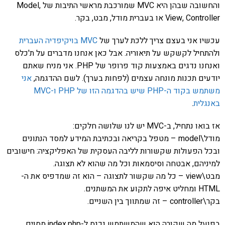
והחשובה שבהן היא MVC שמורכבת מראשי התיבות של Model,
View, Controller או בעברית מודל, מבט, בקר.
עכשיו אני בעצם צריך ללכת לערך של
MVC בויקיפדיה העברית
ולהתחיל לקשקש על תיאוריה. אבל כאן אנחנו מדברים על ת'כלס
ואנחנו נדגים באמצעות קוד פרופר של PHP. אני מניח שאתם
יודעים תכנות מונחה עצמים (לפחות בערך). לשם ההדגמה,
אני
משתמש בקוד ה-PHP שיש בהדגמה הזו של PHP ו-MVC
באנגלית
.
אז בואו נתחיל, ב-MVC יש לנו שלושה חלקים:
מודל\model – מטפל בקריאה ובכתיבת המידע למסד הנתונים
ובכל הפעולות שקשורות לליבה העסקית של האפליקציה: חישובים
למיניהם, אבטחה וסיסמאות וכל מה שהוא לא תצוגה.
מבט\view – כל מה שקשור לתצוגה – הוא זה שמדפיס את ה-
HTML ומחליט איפה לתקוע את המשתנים.
בקר\controller – זה שמתווך בין השניים.
בפועל מה שקורה הוא שהמשתמש נכנס ל-index.php מסוים