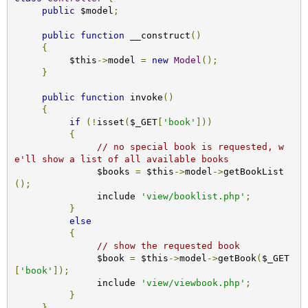
public
 $model
;
public
function
 __construct
()
{
          $this
->
model 
=
new
Model
();
}
public
function
 invoke
()
{
if
(!
isset
(
$_GET
[
'book'
]))
{
// no special book is requested, w
e'll show a list of all available books
               $books 
=
 $this
->
model
->
getBookList
();
               include 
'view/booklist.php'
;
}
else
{
// show the requested book
               $book 
=
 $this
->
model
->
getBook
(
$_GET
[
'book'
]);
               include 
'view/viewbook.php'
;
}
}