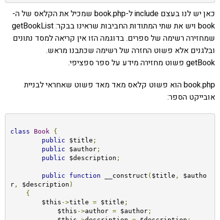
כאן יש לנו בעצם include ל-book.php שמכיל את הקלאס של ה-
book ויש את שתי המתודות החביבות שראינו בבקר: getBookList
שמחזירה רשימה של ספרים. בדוגמה הזו אין קריאה למסד נתונים
ובלגנים אלא פשוט החזרה של רשימה שכתבנו מראש.
getBook פשוט מחזירה מידע על ספר ספציפי.
book.php הוא פשוט קלאס מאד מאד פשוט שאחראי לבניית
אובייקט הספר:
class
Book
{
public
 $title
;
public
 $author
;
public
 $description
;
public
function
 __construct
(
$title
,
 $autho
r
,
 $description
)
{
        $this
->
title 
=
 $title
;
	    $this
->
author 
=
 $author
;
	    $this
->
description 
=
 $description
;