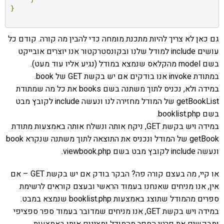
}
גם כאן לא צריך להיות מתכנת מומחה כדי להבין מה קורה. קודם כל
עושים include למודל שלנו ובקונסטרקטור אנו יוצרים אובייקט
בשם model מהקלאס שנמצא במודל (נגיע אליו עוד מעט).
במתודת invoke אנו בודקים אם יש בקשת GET של book.
במידה ולא, נכניס לתוך משתנה בשם books את כל מה שמתודת
getBookList של המודל מחזירה לנו ונעשה include לקובץ מבט
בשם booklist.php.
במידה ויש בקשת GET, ניקח אותה ונשלח אותה באמצעות מתודת
getBook של המודל ונכניס את התוצאה לתוך משתנה שנקרא book
ונעשה include לקובץ מבט בשם viewbook.php.
או קיי, מה בעצם קורה פה? הבקר בודק אם יש בקשת GET – אם
אין, אנו מניחים שאנחנו בעמוד הראשי ובעצם קוראים לרשימת
ספרים מהמודל שתוצג באמצעות booklist.php שנמצא במבט.
במידה ויש בקשת GET, אנו מניחים שמדובר בעמוד ספר ספציפי
ומבקשים את פרטי הספר מהמודל ומציגים אותו באמצעות