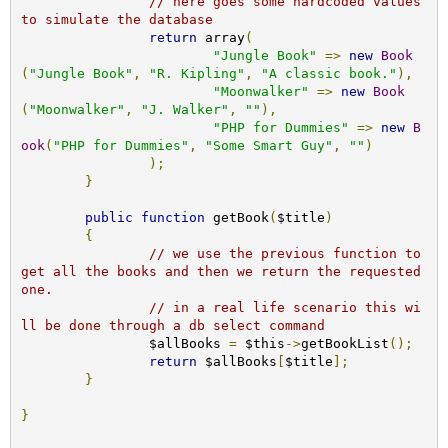
// here goes some hardcoded values 
to simulate the database
return
 array
(
"Jungle Book"
=>
new
Book
(
"Jungle Book"
,
"R. Kipling"
,
"A classic book."
),
"Moonwalker"
=>
new
Book
(
"Moonwalker"
,
"J. Walker"
,
""
),
"PHP for Dummies"
=>
new
B
ook
(
"PHP for Dummies"
,
"Some Smart Guy"
,
""
)
);
}
public
function
 getBook
(
$title
)
{
// we use the previous function to 
get all the books and then we return the requested 
one.
// in a real life scenario this wi
ll be done through a db select command
		$allBooks 
=
 $this
->
getBookList
();
return
 $allBooks
[
$title
];
}
}