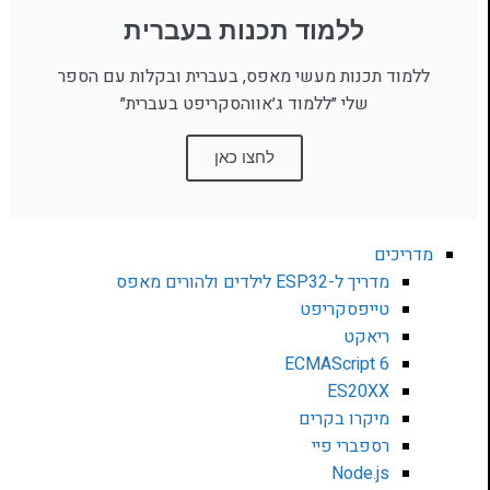
ללמוד תכנות בעברית
ללמוד תכנות מעשי מאפס, בעברית ובקלות עם הספר
שלי ״ללמוד ג׳אווהסקריפט בעברית״
לחצו כאן
מדריכים
מדריך ל-ESP32 לילדים ולהורים מאפס
טייפסקריפט
ריאקט
ECMAScript 6
ES20XX
מיקרו בקרים
רספברי פיי
Node.js