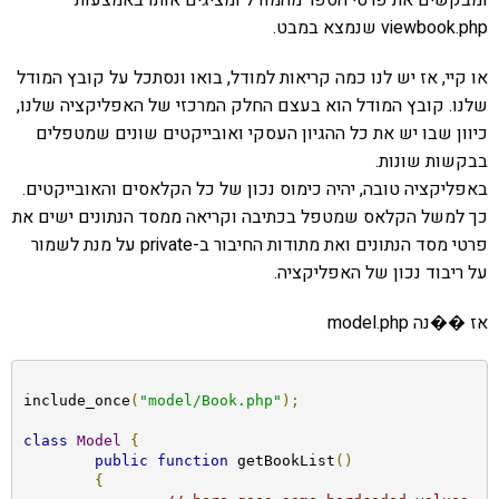
viewbook.php שנמצא במבט.
או קיי, אז יש לנו כמה קריאות למודל, בואו ונסתכל על קובץ המודל
שלנו. קובץ המודל הוא בעצם החלק המרכזי של האפליקציה שלנו,
כיוון שבו יש את כל ההגיון העסקי ואובייקטים שונים שמטפלים
בבקשות שונות.
באפליקציה טובה, יהיה כימוס נכון של כל הקלאסים והאובייקטים.
כך למשל הקלאס שמטפל בכתיבה וקריאה ממסד הנתונים ישים את
פרטי מסד הנתונים ואת מתודות החיבור ב-private על מנת לשמור
על ריבוד נכון של האפליקציה.
אז ��נה model.php
include_once
(
"model/Book.php"
);
class
Model
{
public
function
 getBookList
()
{