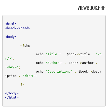
VIEWBOOK.PHP
<html>
<head></head>
<body>
<?
php 

		echo 
'Title:'
.
 $book
->
title 
.
'<b
r/>'
;
		echo 
'Author:'
.
 $book
->
author 
.
'<br/>'
;
		echo 
'Description:'
.
 $book
->
descr
iption 
.
'<br/>'
;
?>
</body>
</html>