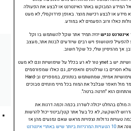
 אל המידע המבוקש באתר האינטרנט או לבצע את הפעולה
א מידע או לבצע רכישת מוצר. באופן פרדוקסלי, לא מעט
ות כאלו ורוב הפעמים לא במודע.
אינטרנט נגיש
יהיה תמיד אתר שקל להשתמש בו וקל
הפעיל פוטושופ ויש רבים שיודעים לבנות אתר, מעצב
ן. אך מהניסיון שלי, כל שקל חשוב.
יצא לי להיות בכמה קורסים והרצאות שבהם דנו על שימושיות. יש ב ynet טור לא רע בכלל על שימושיות וגם לא מעט
שלא חסרים בו שרלטנים וחאפרים, גם כאלו שמפורסמים
ומקבלים כסף רב על שירותיהם. מי שעמד מול מומחה שימושיות אמיתי, שמתשתמש בנתונים, במספרים וב-Hard
 שעמד מול חאפר שבלבל את המוח בכל מיני מונחים סבוכים
התחום הוא "חרטה ברטה".
דה מולם בהחלט יכולה לשדרג בכמה וכמה דרגות את
דרוש להשקעה, לא כל בעל אתר קטן/בינוני יכול להרשות
כמה טעויות גדולות וצפויות מראש שאם נמנעים מהן אז
שנה את
10 הטעויות המרגיזות ביותר שיש באתרי אינטרנט