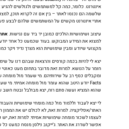
אינטרנט. כלומר, כמה קל למשתמשים ולגולשים להגיע
שלשמה הם נכנסו לאתר – בין אם זה לקרוא תוכן, למצו
אתרי אינטרנט מקשים על המשתמשים שלהם לבצע פעול
עיצוב ושימושיות הולכים כמובן יד ביד עם נגישות.
אתר 
למצוא את המידע המבוקש. בעוד שכמעט כל אחד יודע ל
מקצועי שיודע ומבין שימושיות הוא מצרך נדיר ויקר כמוב
חומר על הנושא. למרות זאת מדובר בתחום מעט כאוטי 
Facts יודע היטב שהוא עומד מול מומחה אמיתי. מי
שהוא המציא ועשה סתם רוח, יצא מבולבל ובטח חשב ש
לי יצא לעבוד וללמוד מול כמה מומחי שימושיות והעבו
האתר/אפליקציה. למרות זאת, לא לכולם יש את הממון ה
לעצמו לשכור מומחה שימושיות אמיתי. למרות זאת, יש 
אפשר לשדרג את האתר. ג'ייקוב נילסן מנסח כמעט כל 