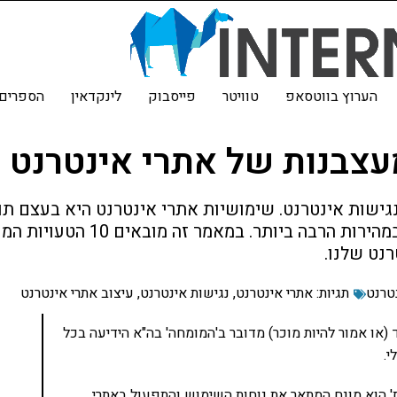
הערוץ בווטסאפ
טוויטר
פייסבוק
לינקדאין
הספרים 
 נגישות אינטרנט. שימושיות אתרי אינטרנט היא בעצם 
לאתר האינטרנט למצוא את מה שהוא
נט שלנו.
טרנט
תגיות:
אתרי אינטרנט
,
נגישות אינטרנט
,
עיצוב אתרי אינטרנט
(או אמור להיות מוכר) מדובר ב'המומחה' בה"א הידיעה בכל
י.
תקינה 'שמישות' הוא מונח המתאר את נוחות השימוש והתפעול באתרי