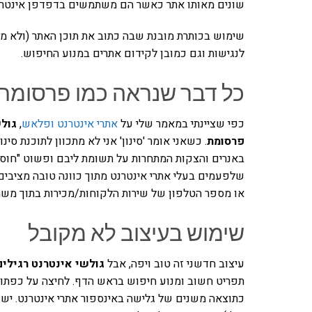
שונים מאותו אתר כאשר הם משתמשים בדפדפן אינטרנט עם 
שימוש בכותרת מובנת שבה כתוב את תוכן האתר (ולא מת
לנגישות וגם כמובן לקידום אתרים במנוע החיפוש.
כל דבר שנראה כמו פרסומת
כפי שציינתי במאמר שלי על
אתרי אינטרנט ופלאש
,
גולש
פרסומת
. כשאני אומר 'סינון' אני לא מתכוון לתוכנת 
באנרים והצקות המתחרות על תשומת ליבם ופשוט "חוסמ
שלפעמים בעלי אתרי אינטרנט מתוך כוונה טובה מציבי
או מספר הטלפון של שירות הלקוחות/מכירות בתוך מש
שימוש בעיצוב לא מקובל
עיצוב חדשני זה טוב ויפה, אבל
גולשי אינטרנט רגילים
תפריט חשוב ומנוע חיפוש בראש הדף. לחיצה על כפתור
כתוצאה משנים של גלישה באינספור אתרי אינטרנט. יש