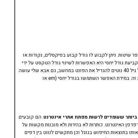
 שיטות. ניתן לקבוע לו גודל קבוע בפיקסלים, נקודות או
 קביעת גודל יחסי היא האפשרות לשינוי גודל הטקסט על ידי
המשתמש באמצעות הדפדפן. לא מעט משתמשים מעל גיל 40 נוטים להגדיל את הפונט במחשב, גם אבא שלי עושה
את זה וסביר להניח שבעוד כמה שנים אני גם אעשה את זה. במידת האפשר השתמשו בגודל יחסי (em או
. הם קובעים
דפן האינטרנט. כותרות לא בהירות ולא מובנות מקשות על
תו בתוצאות החיפוש בגוגל וכן מתקשים לנווט בין דפים