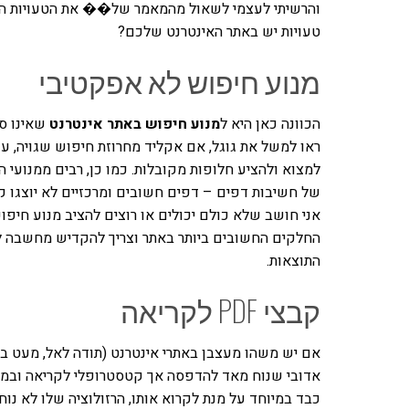
והרשיתי לעצמי לשאול מהמאמר של�� את הטעויות האל
טעויות יש באתר האינטרנט שלכם?
מנוע חיפוש לא אפקטיבי
הכוונה כאן היא ל
מנוע חיפוש באתר אינטרנט
שאינו סל
ראו למשל את גוגל, אם אקליד מחרוזת חיפוש שגויה, עם
למצוא ולהציע חלופות מקובלות. כמו כן, רבים ממנועי 
של חשיבות דפים – דפים חשובים ומרכזיים לא יוצגו ק
אני חושב שלא כולם יכולים או רוצים להציב מנוע חיפ
החלקים החשובים ביותר באתר וצריך להקדיש מחשבה ל
התוצאות.
קבצי PDF לקריאה
אם יש משהו מעצבן באתרי אינטרנט (תודה לאל, מעט ב
אדובי שנוח מאד להדפסה אך קטסטרופלי לקריאה ובמיו
כבד במיוחד על מנת לקרוא אותו, הרזולוציה שלו לא נ