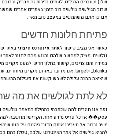
שלו) ושוברים הרגלים. לעתים נדירות זה מבריק וברובם
שרוב הגולשים גולשים רוב הזמן באתרים אחרים שמשת
אם כן אתם משתמשים במעצב טוב מאד.
פתיחת חלונות חדשים
כאשר אני מציב קישור ל
אתר אינטרנט חיצוני
באתר שלי,
גולשים, מציק למחשב שלהם ומונע מהם לחזור לאתר ש
במידה והם צריכים, קישור בחלון חדש. למעט מקרים מי
בtarget=_blank. אם מדובר באותם מקרים מ
שיציאה ממנה עלולה לשבש קשות את פעילות המשתמש)
לא לתת לגולשים את מה שה
ופה אנו חוזרים למה שכתבתי בתחילת המאמר. גולשים נ
עסק�� או כל פריט מידע אחר. הקדישו מחשבה למה ש
ישיר וברור. אל תעבירו אותם מדורי גיהנום על מנת שי
להביא גולשים אל אתר האינטרנט שלכם, טפלו בהם בכב