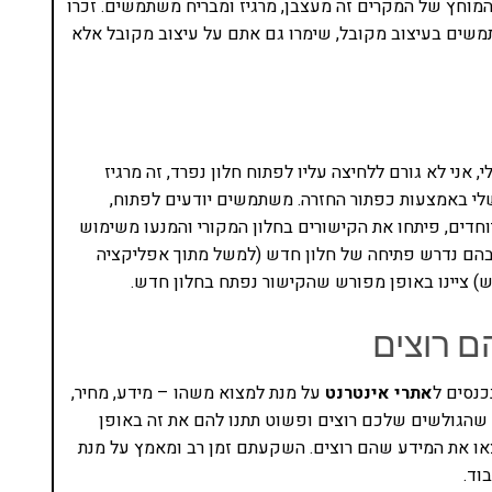
 המוחץ של המקרים זה מעצבן, מרגיז ומבריח משתמשים. זכרו
משים בעיצוב מקובל, שימרו גם אתם על עיצוב מקובל אלא
 אני לא גורם ללחיצה עליו לפתוח חלון נפרד, זה מרגיז
לי באמצעות כפתור החזרה. משתמשים יודעים לפתוח,
וחדים, פיתחו את הקישורים בחלון המקורי והמנעו משימוש
יוחדים, שבהם נדרש פתיחה של חלון חדש (למשל מתוך אפליקציה
 ציינו באופן מפורש שהקישור נפתח בחלון חדש.
ם רוצים
כנסים ל
אתרי אינטרנט
על מנת למצוא משהו – מידע, מחיר,
הגולשים שלכם רוצים ופשוט תתנו להם את זה באופן
מצאו את המידע שהם רוצים. השקעתם זמן רב ומאמץ על מנת
וד.