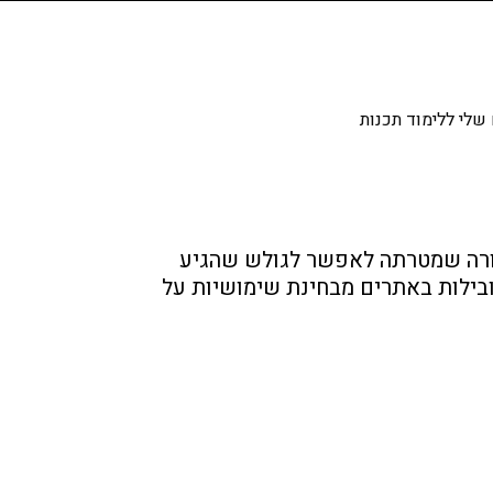
שלי ללימוד תכנות
תורה שמטרתה לאפשר לגולש שהגיע
 רוצה במהירות הרבה ביותר. במאמר זה מובאים 10 הטעויות המובילות באתרים מבחינת שימושיות על