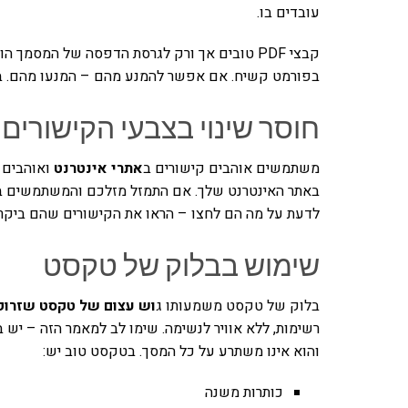
עובדים בו.
קבצי PDF טובים אך ורק לגרסת הדפסה של המסמך
בפורמט קשיח. אם אפשר להמנע מהם – המנעו מהם. בל
חוסר שינוי בצבעי הקישורים
משתמשים אוהבים קישורים ב
אתרי אינטרנט
ואוהבים 
באתר האינטרנט שלך. אם התמזל מזלכם והמשתמשים בי
לדעת על מה הם לחצו – הראו את הקישורים שהם ביקרו (Visited links) בצבע מעט שו
שימוש בבלוק של טקסט
בלוק של טקסט משמעותו ג
וש עצום של טקסט שזרוק
רשימות, ללא אוויר לנשימה. שימו לב למאמר הזה – יש ב
והוא אינו משתרע על כל המסך. בטקסט טוב יש:
כותרות משנה