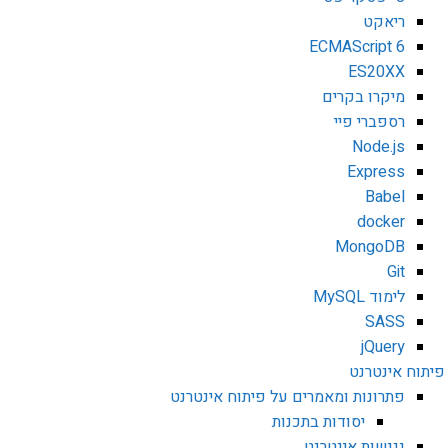
ריאקט
ECMAScript 6
ES20XX
מיקרו בקרים
רספברי פיי
Node.js
Express
Babel
docker
MongoDB
Git
לימוד MySQL
SASS
jQuery
פיתוח אינטרנט
פתרונות ומאמרים על פיתוח אינטרנט
יסודות בתכנות
נגישות אינטרנט