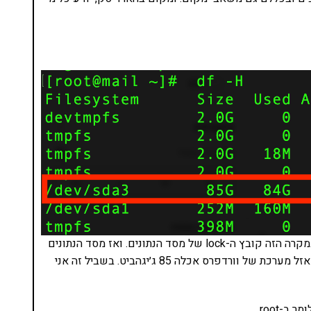
כשאין מקום בהארדיסק, קבצים לא יכולים להיווצר – במקרה הזה קובץ ה-lock של מסד הנתונים. ואז מסד הנתונים
לא יכול להתרומם. השלב הבא הוא לנסות להבין איך לעזאזל מערכת של וורדפרס אכלה 85 ג׳יגהביט. בשביל זה אני
-root.