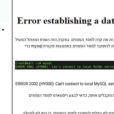
זה מה קרה למסד הנתונים. במקרה הזה השרת המנוהל הפעיל
את MariaDB שזהה ל-MySQL. הדבר הראשון שעשיתי זה להתחבר למסד הנתונים באמצעות פקודת mysql כדי
ERROR 2002 (HY000): Can't connect to local MySQL serv
 מקבלים אותה, כדאי לבצע ריסטארט למסד הנתונים
רס לא הצליח להתחבר למסד הנתונים. כי הוא לא למעלה.