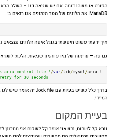
הפורט או משהו דומה. אם יש שגיאה כזו – השלב הבא 
MariaDB. את הלוגים של מסד הנתונים אנו רואים ב:
איך ידעתי פשוט חיפשתי בגוגל איפה הלוגים נמצאים ו
גם פה – ערימות של מידע והמון שגיאות. הלכתי לשגיא
k aria control file '
/
var
/
lib
/
mysql
/
aria_l
retry for 30 seconds
בדרך כלל כשיש בעיות עם le
המיידי.
בעיית המקום
נורא קל לשכוח, וכשאני אומר קל לשכוח אני מתכוון לז
מחשבים וירטואלים הם מחשבים שמוקצים להם משאבים 