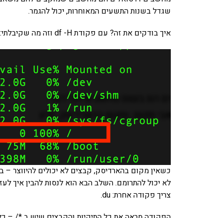
שגדל בשנות התשעים המאוחרות, יכול להגמר.
איך בודקים את זה? עם פקודת df -H וזה מה שקיבלתי:
צריך פקודה אחרת: du.
הפקודה מראה את כל התיקיות והקבצים שיש ב */ – כלומר ב