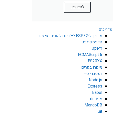
לחצו כאן
מדריכים
מדריך ל-ESP32 לילדים ולהורים מאפס
טייפסקריפט
ריאקט
ECMAScript 6
ES20XX
מיקרו בקרים
רספברי פיי
Node.js
Express
Babel
docker
MongoDB
Git