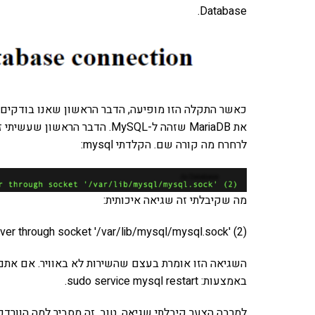
Database.
כאשר התקלה הזו מופיעה, הדבר הראשון שאנו בודקים 
לרחרח מה קורה שם. הקלדתי mysql:
מה שקיבלתי זה שגיאה איכותית:
er through socket '/var/lib/mysql/mysql.sock' (2)
השגיאה הזו אומרת בעצם שהשירות לא באוויר. אם אתם
באמצעות: sudo service mysql restart.
למרבה הצער קיבלתי שגיאה. טוב, זה מסביר למה הוורדפ