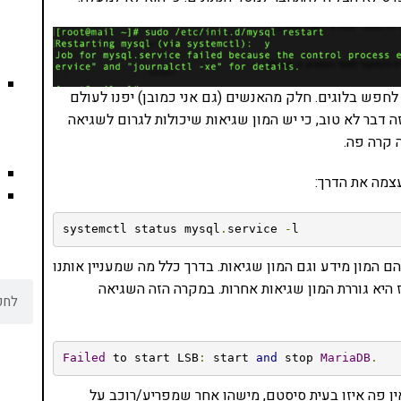
 לחפש בלוגים. חלק מהאנשים (גם אני כמובן) יפנו לעולם
 דבר לא טוב, כי יש המון שגיאות שיכולות לגרום לשגיאה
 קרה פה.
צמה את הדרך:
systemctl status mysql
.
service 
-
l
הם המון מידע וגם המון שגיאות. בדרך כלל מה שמעניין אותנו
 היא גוררת המון שגיאות אחרות. במקרה הזה השגיאה
Failed
 to start LSB
:
 start 
and
 stop 
MariaDB
.
אין פה איזו בעית סיסטם, מישהו אחר שמפריע/רוכב על