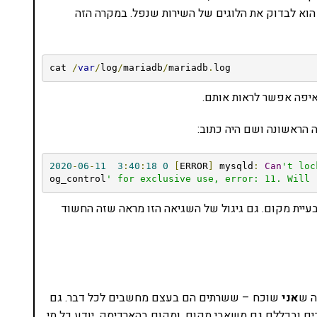
הוא לבדוק את הלוגים של השירות שנפל. במקרה הזה
cat 
/
var
/
log
/
mariadb
/
mariadb
.
log
איפה אפשר לראות אותם.
ה הראשונה ושם היה כתוב:
2020
-
06
-
11
3
:
40
:
18
0
[
ERROR
]
 mysqld
:
Can
't loc
og_control
' for exclusive use, error: 11. Will 
lock fi, זה אומר שיש לנו בעיית מקום. גם גיגול של השגיאה הזו מראה שזה החשוד
ה ש
אני
שוכח – ששרתים הם בעצם מחשבים לכל דבר. גם
ובכללם גם משאבי מקום. ומקום בהארדיסק, יודע כל מי