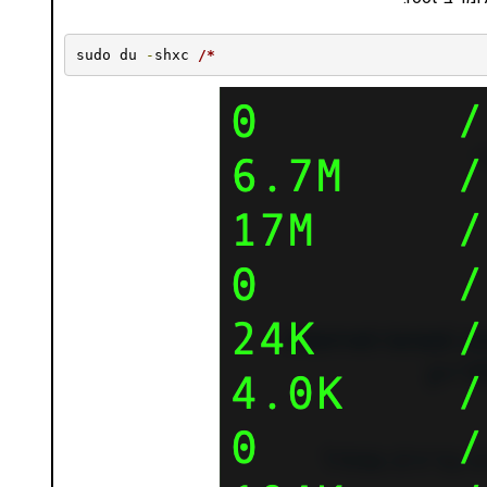
sudo du 
-
shxc 
/*