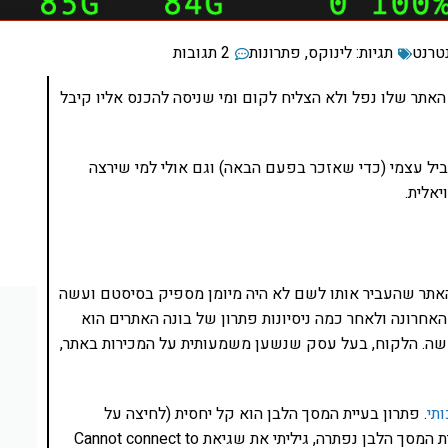
נטרנט
תגיות:
לינוקס
,
פתרונות
2 תגובות
האתר שלו נפל ולא הצליח לקום ומי שניסה להכנס אליו קיבל
ביל עצמי (כדי שאזכר בפעם הבאה) וגם אולי למי שירצה
יאלית.
 האתר שהעביר אותו לשם לא היה מיומן מספיק בסיסטם ועשה
אחרונה ולאחר כמה ניסיונות פתרון של בונה האתרים הוא
שה. הלקוח, בעל עסק שנשען משמעותית על המכירות באתר,
תי
. פתרון בעיית המסך הלבן הוא קל יחסית (לחיצה על
הקישור מציגה איך פותרים א��תו). אבל מייד כשבעיית המסך הלבן נפתרה, גיליתי את שגיאת Cannot connect to